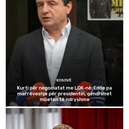
KOSOVË
Kurti për negociatat me LDK-në: Ende pa
marrëveshje për presidentin, qëndrimet
mbeten të ndryshme