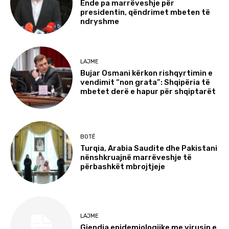
Ende pa marrëveshje për
presidentin, qëndrimet mbeten të
ndryshme
LAJME
Bujar Osmani kërkon rishqyrtimin e
vendimit “non grata”: Shqipëria të
mbetet derë e hapur për shqiptarët
BOTË
Turqia, Arabia Saudite dhe Pakistani
nënshkruajnë marrëveshje të
përbashkët mbrojtjeje
LAJME
Gjendja epidemiologjike me virusin e