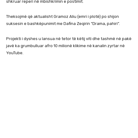
shkruar reperi në mbishkrimin e postimit.
Theksojmë që aktualisht Gramoz Aliu (emri i plotë) po shijon
suksesin e bashkëpunimit me Dafina Zeqirin “Drama, pahiri”.
Projekti i dyshes u lansua në tetor të këtij viti dhe tashmë në pakë
javë ka grumbulluar afro 10 milionë klikime në kanalin zyrtar në
YouTube.