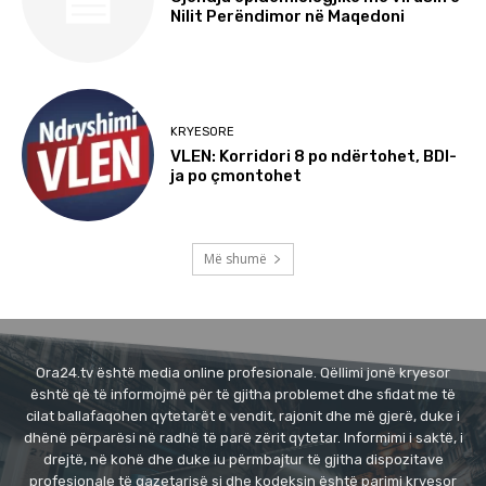
Nilit Perëndimor në Maqedoni
KRYESORE
VLEN: Korridori 8 po ndërtohet, BDI-
ja po çmontohet
Më shumë
Ora24.tv është media online profesionale. Qëllimi jonë kryesor
është që të informojmë për të gjitha problemet dhe sfidat me të
cilat ballafaqohen qytetarët e vendit, rajonit dhe më gjerë, duke i
dhënë përparësi në radhë të parë zërit qytetar. Informimi i saktë, i
drejtë, në kohë dhe duke iu përmbajtur të gjitha dispozitave
profesionale të gazetarisë si dhe kodeksin është parimi kryesor