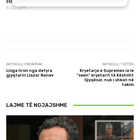
ARTIKULLI PARAPRAK
ARTIKULLI TJETËR
Lloga liron nga detyra
Kryetarja e Supremes ia le
gjyqtarin Llazar Nanev
“seen” kryetarit të Këshillit
Gjyqësor, nuk i shkon në
takim
LAJME TË NGJAJSHME