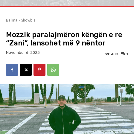
Ballina
Showbiz
Mozzik paralajmëron këngën e re
“Zani”, lansohet më 9 nëntor
November 6, 2023
488
1