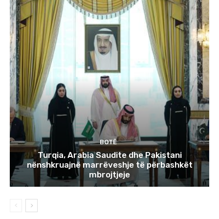
BOTË
Turqia, Arabia Saudite dhe Pakistani
nënshkruajnë marrëveshje të përbashkët
mbrojtjeje