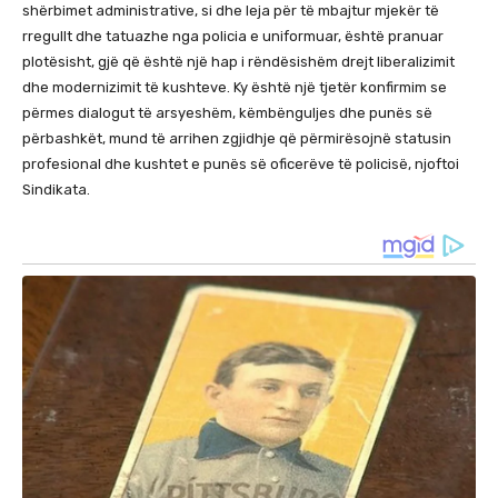
shërbimet administrative, si dhe leja për të mbajtur mjekër të
rregullt dhe tatuazhe nga policia e uniformuar, është pranuar
plotësisht, gjë që është një hap i rëndësishëm drejt liberalizimit
dhe modernizimit të kushteve. Ky është një tjetër konfirmim se
përmes dialogut të arsyeshëm, këmbënguljes dhe punës së
përbashkët, mund të arrihen zgjidhje që përmirësojnë statusin
profesional dhe kushtet e punës së oficerëve të policisë, njoftoi
Sindikata.