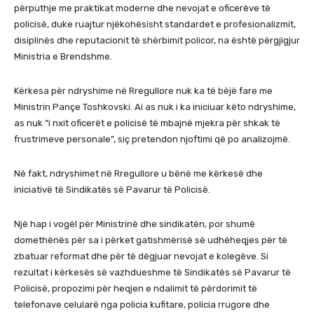
përputhje me praktikat moderne dhe nevojat e oficerëve të
policisë, duke ruajtur njëkohësisht standardet e profesionalizmit,
disiplinës dhe reputacionit të shërbimit policor, na është përgjigjur
Ministria e Brendshme.
Kërkesa për ndryshime në Rregullore nuk ka të bëjë fare me
Ministrin Pançe Toshkovski. Ai as nuk i ka iniciuar këto ndryshime,
as nuk “i nxit oficerët e policisë të mbajnë mjekra për shkak të
frustrimeve personale”, siç pretendon njoftimi që po analizojmë.
Në fakt, ndryshimet në Rregullore u bënë me kërkesë dhe
iniciativë të Sindikatës së Pavarur të Policisë.
Një hap i vogël për Ministrinë dhe sindikatën, por shumë
domethënës për sa i përket gatishmërisë së udhëheqjes për të
zbatuar reformat dhe për të dëgjuar nevojat e kolegëve. Si
rezultat i kërkesës së vazhdueshme të Sindikatës së Pavarur të
Policisë, propozimi për heqjen e ndalimit të përdorimit të
telefonave celularë nga policia kufitare, policia rrugore dhe