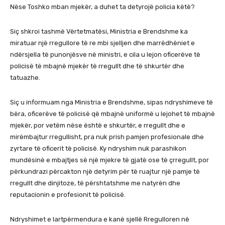
Nëse Toshko mban mjekër, a duhet ta detyrojë policia këtë?
Siç shkroi tashmë Vërtetmatësi, Ministria e Brendshme ka
miratuar një rregullore të re mbi sjelljen dhe marrëdhëniet e
ndërsjella të punonjësve në ministri, e cila u lejon oficerëve të
policisë të mbajnë mjekër të rregullt dhe të shkurtër dhe
tatuazhe.
Siç u informuam nga Ministria e Brendshme, sipas ndryshimeve të
bëra, oficerëve të policisë që mbajnë uniformë u lejohet të mbajnë
mjekër, por vetëm nëse është e shkurtër, e rregullt dhe e
mirëmbajtur rregullisht, pra nuk prish pamjen profesionale dhe
zyrtare të oficerit të policisë. Ky ndryshim nuk parashikon
mundësinë e mbajtjes së një mjekre të gjatë ose të çrregullt, por
përkundrazi përcakton një detyrim për të ruajtur një pamje të
rregullt dhe dinjitoze, të përshtatshme me natyrën dhe
reputacionin e profesionit të policisë.
Ndryshimet e lartpërmendura e kanë sjellë Rregulloren në