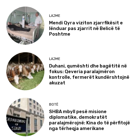
LAJME
Mendi Qyra viziton zjarrfikësit e
lënduar pas zjarrit në Belicë të
Poshtme
LAJME
Duhani, qumështi dhe bagëtitë në
fokus: Qeveria paralajmëron
kontrolle, fermerët kundërshtojnë
akuzat
BOTË
SHBA mbyll pesë misione
diplomatike, demokratët
paralajmërojnë: Kina do të përfitojë
nga tërheqja amerikane