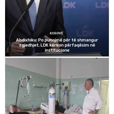
KOSOVË
Abdixhiku: Po punojmë për të shmangur
zgjedhjet, LDK kërkon përfaqësim në
institucione