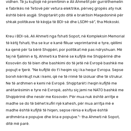
vidhen. Të ju kujtojë në premtimin e Ali Ahmetit për gurrëthemelin
e fabrikës në Tetovë për vetura elektrike, përveç gropës aty nuk
është bërë asgjë. Shqiptarët çdo ditë e braktisin Maqedoninë për
shkak politikave të këqija të BDI-së dhe LSDM-së”, tha Mickoski.
Kreu i BDI-së, Ali Ahmeti nga fshati Sopot, në Kompleksin Memorial
të këtij fshati, tha se kur e kanë filluar veprimtarinë e tyre, qëllimi
ka qenë për ta bërë Shqipëri, por politikat më pas ndryshuan. Më
tej në fjalimin e tij, Ahmeti ka thënë se kufijtë me Shqipërinë dhe
Kosovën do të bien dhe bashkimi do të jetë në Evropë bashkë me
popujt e tjerë. “Ne kufijtë do t’i heqim siç i ka hequr Evropa. Sepse
borxh kërrikujt nuk i kemi, që ne të rrimë të izoluar dhe të strukur.
Ne të ardhmen e kemi në Evropë. Shqiptarët i heqin kufijtë me
anëtarësimin e tyre në Evropë, ashtu siç jemi ne NATO bashkë me
Shqipërinë dhe nesër me Kosovën. Për mua nuk është arritje e
madhe se do të bëhet kufiri një kahesh, për mua arritja më e
madhe është kufijtë të hiqen, sepse rënia e kufijve është
ardhmëria e popujve dhe liria e popujve.”- tha Ahmeti në Sopot,
ditë më parë.