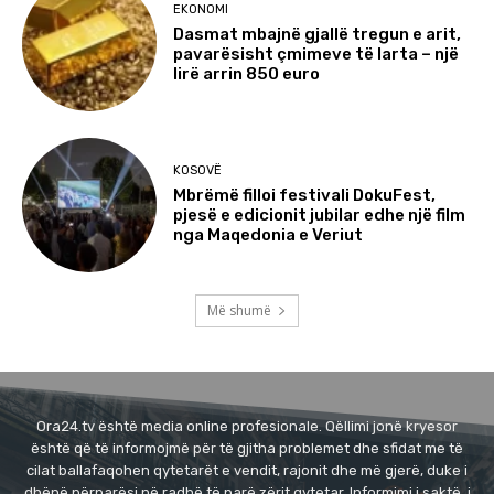
EKONOMI
Dasmat mbajnë gjallë tregun e arit,
pavarësisht çmimeve të larta – një
lirë arrin 850 euro
KOSOVË
Mbrëmë filloi festivali DokuFest,
pjesë e edicionit jubilar edhe një film
nga Maqedonia e Veriut
Më shumë
Ora24.tv është media online profesionale. Qëllimi jonë kryesor
është që të informojmë për të gjitha problemet dhe sfidat me të
cilat ballafaqohen qytetarët e vendit, rajonit dhe më gjerë, duke i
dhënë përparësi në radhë të parë zërit qytetar. Informimi i saktë, i