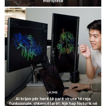
mbrojtëse
LAJME
AI krijon për herë të parë viruse të reja
funksionale, shkencëtarët: Një hap historik në