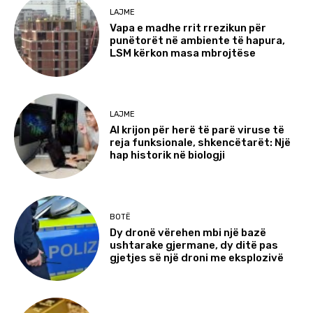
LAJME
Vapa e madhe rrit rrezikun për
punëtorët në ambiente të hapura,
LSM kërkon masa mbrojtëse
LAJME
AI krijon për herë të parë viruse të
reja funksionale, shkencëtarët: Një
hap historik në biologji
BOTË
Dy dronë vërehen mbi një bazë
ushtarake gjermane, dy ditë pas
gjetjes së një droni me eksplozivë