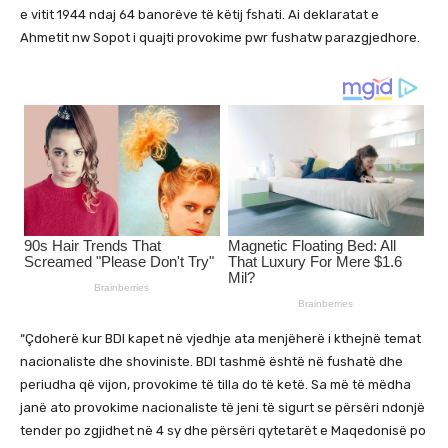
e vitit 1944 ndaj 64 banorëve të këtij fshati. Ai deklaratat e
Ahmetit nw Sopot i quajti provokime pwr fushatw parazgjedhore.
“Çdoherë kur BDI kapet në vjedhje ata menjëherë i kthejnë temat
nacionaliste dhe shoviniste. BDI tashmë është në fushatë dhe
periudha që vijon, provokime të tilla do të ketë. Sa më të mëdha
janë ato provokime nacionaliste të jeni të sigurt se përsëri ndonjë
tender po zgjidhet në 4 sy dhe përsëri qytetarët e Maqedonisë po