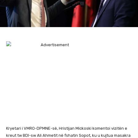
Kryetari i VMRO-DPMNE-së, Hristijan Mickoski komentoi vizitën e
kreut tw BDI-sw Ali Ahmetit në fshatin Sopot, ku u kujtua masakra