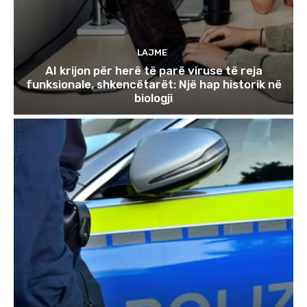
LAJME
AI krijon për herë të parë viruse të reja
funksionale, shkencëtarët: Një hap historik në
biologji