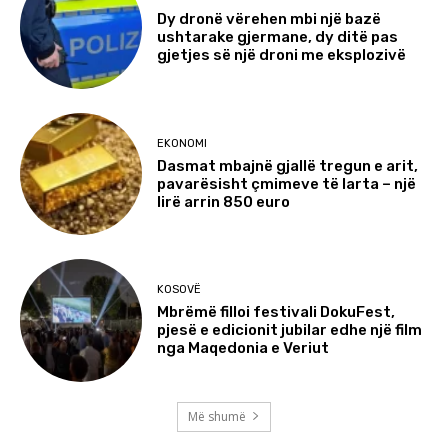
Dy dronë vërehen mbi një bazë
ushtarake gjermane, dy ditë pas
gjetjes së një droni me eksplozivë
EKONOMI
Dasmat mbajnë gjallë tregun e arit,
pavarësisht çmimeve të larta – një
lirë arrin 850 euro
KOSOVË
Mbrëmë filloi festivali DokuFest,
pjesë e edicionit jubilar edhe një film
nga Maqedonia e Veriut
Më shumë