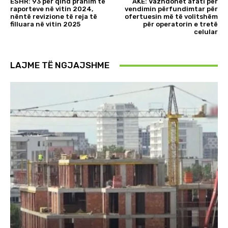
ESHR: 93 për qind pranim të
AKE: Vazhdohet afati për
raporteve në vitin 2024,
vendimin përfundimtar për
nëntë revizione të reja të
ofertuesin më të volitshëm
filluara në vitin 2025
për operatorin e tretë
celular
LAJME TË NGJAJSHME