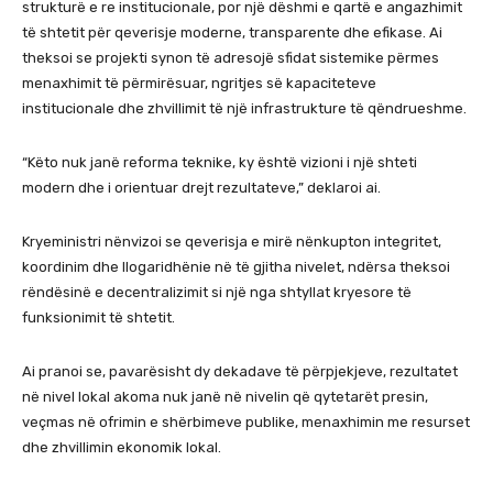
strukturë e re institucionale, por një dëshmi e qartë e angazhimit
të shtetit për qeverisje moderne, transparente dhe efikase. Ai
theksoi se projekti synon të adresojë sfidat sistemike përmes
menaxhimit të përmirësuar, ngritjes së kapaciteteve
institucionale dhe zhvillimit të një infrastrukture të qëndrueshme.
“Këto nuk janë reforma teknike, ky është vizioni i një shteti
modern dhe i orientuar drejt rezultateve,” deklaroi ai.
Kryeministri nënvizoi se qeverisja e mirë nënkupton integritet,
koordinim dhe llogaridhënie në të gjitha nivelet, ndërsa theksoi
rëndësinë e decentralizimit si një nga shtyllat kryesore të
funksionimit të shtetit.
Ai pranoi se, pavarësisht dy dekadave të përpjekjeve, rezultatet
në nivel lokal akoma nuk janë në nivelin që qytetarët presin,
veçmas në ofrimin e shërbimeve publike, menaxhimin me resurset
dhe zhvillimin ekonomik lokal.