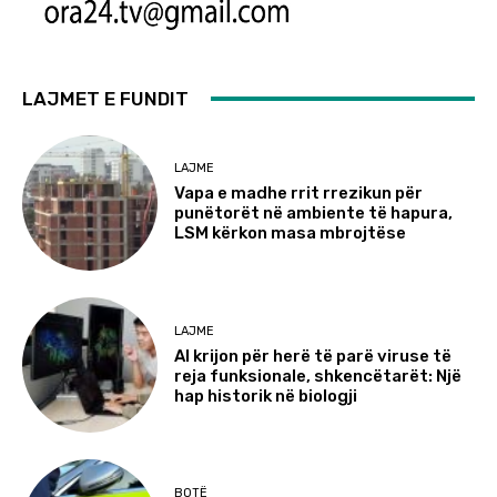
LAJMET E FUNDIT
LAJME
Vapa e madhe rrit rrezikun për
punëtorët në ambiente të hapura,
LSM kërkon masa mbrojtëse
LAJME
AI krijon për herë të parë viruse të
reja funksionale, shkencëtarët: Një
hap historik në biologji
BOTË