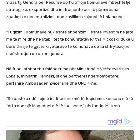
Sipas tij, Qendra për Resurse do t’u ofrojë komunave mbështetje
strategjike, ekspertizë dhe instrumente për të përmirësuar
zbatimin e decentralizimit dhe zhvillimin rajonal të balancuar.
“Fuqizimi i komunave nuk është shpenzim – është investim në jetë
më të mirë dhe në stabilitet të komuniteteve,” tha Mickoski, duke u
bërë thirrje të gjithë kryetarëve të komunave që ta shfrytëzojnë
mbështetjen që ofron qendra.
Në fund, ai shprehu falënderime për Ministrinë e Vetëqeverisjes
Lokale, ministrin Perinski, si dhe partnerët ndërkombëtarë,
përfshirë Ambasadën Zvicerane dhe UNDP-në.
“Së bashku ndërtojmë institucione më të fuqishme, komuna më të
forta dhe një Maqedoni më të fuqishme,” përfundoi Mickoski.