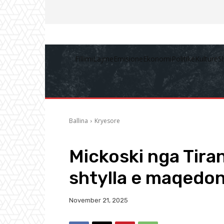
Fillimi
Lajme
Emisione
Ekonomi
Politikë
Kulturë
S
Ballina
Kryesore
Mickoski nga Tir
shtylla e maqedon
November 21, 2025