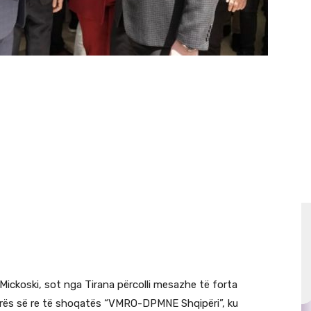
 Mickoski, sot nga Tirana përcolli mesazhe të forta
 zyrës së re të shoqatës “VMRO-DPMNE Shqipëri”, ku