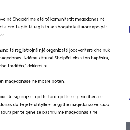
asve në Shqipëri me atë të komunitetit maqedonas në
ohet e drejta për të regjistruar shoqata kulturore apo për
ar.
und të regjistrojnë një organizatë joqeveritare dhe nuk
 maqedonas. Ndërsa këtu në Shqipëri, ekziston hapësira,
he traditën,” deklaroi ai.
orën maqedonase në mbarë botën.
r. Ju siguroj se, qoftë tani, qoftë në periudhën që
qedonas do të jetë shtyllë e të gjithë maqedonasve kudo
ë hapura për të qenë së bashku me maqedonasit në