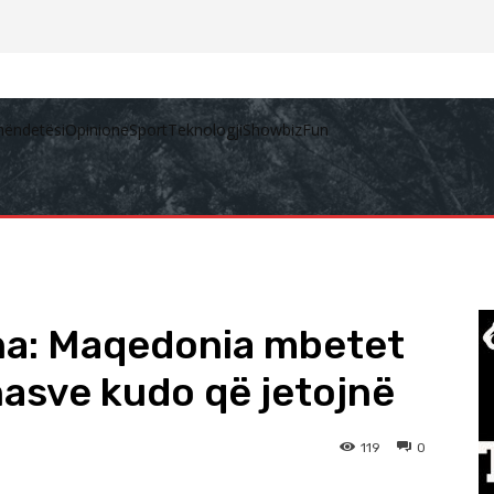
hëndetësi
Opinione
Sport
Teknologji
Showbiz
Fun
ana: Maqedonia mbetet
asve kudo që jetojnë
119
0