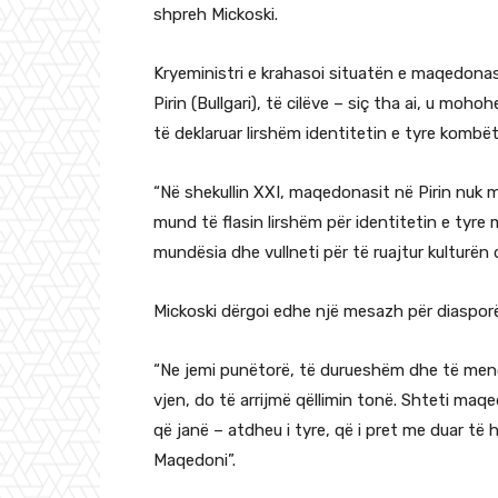
shpreh Mickoski.
Kryeministri e krahasoi situatën e maqedon
Pirin (Bullgari), të cilëve – siç tha ai, u moh
të deklaruar lirshëm identitetin e tyre kombët
“Në shekullin XXI, maqedonasit në Pirin nuk m
mund të flasin lirshëm për identitetin e tyre
mundësia dhe vullneti për të ruajtur kulturën d
Mickoski dërgoi edhe një mesazh për diasp
“Ne jemi punëtorë, të durueshëm dhe të mençu
vjen, do të arrijmë qëllimin tonë. Shteti ma
që janë – atdheu i tyre, që i pret me duar t
Maqedoni”.