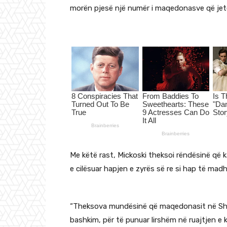
morën pjesë një numër i maqedonasve që jeto
Me këtë rast, Mickoski theksoi rëndësinë që 
e cilësuar hapjen e zyrës së re si hap të madh 
“Theksova mundësinë që maqedonasit në Shqip
bashkim, për të punuar lirshëm në ruajtjen e ku