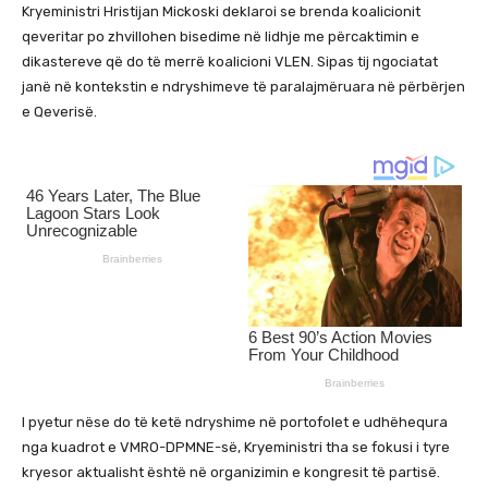
Kryeministri Hristijan Mickoski deklaroi se brenda koalicionit
qeveritar po zhvillohen bisedime në lidhje me përcaktimin e
dikastereve që do të merrë koalicioni VLEN. Sipas tij ngociatat
janë në kontekstin e ndryshimeve të paralajmëruara në përbërjen
e Qeverisë.
I pyetur nëse do të ketë ndryshime në portofolet e udhëhequra
nga kuadrot e VMRO-DPMNE-së, Kryeministri tha se fokusi i tyre
kryesor aktualisht është në organizimin e kongresit të partisë.