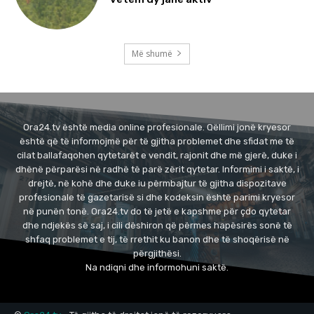
Më shumë
Ora24.tv është media online profesionale. Qëllimi jonë kryesor
është që të informojmë për të gjitha problemet dhe sfidat me të
cilat ballafaqohen qytetarët e vendit, rajonit dhe më gjerë, duke i
dhënë përparësi në radhë të parë zërit qytetar. Informimi i saktë, i
drejtë, në kohë dhe duke iu përmbajtur të gjitha dispozitave
profesionale të gazetarisë si dhe kodeksin është parimi kryesor
në punën tonë. Ora24.tv do të jetë e kapshme për çdo qytetar
dhe ndjekës së saj, i cili dëshiron që përmes hapësirës sonë të
shfaq problemet e tij, të rrethit ku banon dhe të shoqërisë në
përgjithësi.
Na ndiqni dhe informohuni saktë.