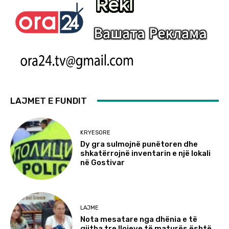
LAJMET E FUNDIT
KRYESORE
Dy gra sulmojnë punëtoren dhe
shkatërrojnë inventarin e një lokali
në Gostivar
LAJME
Nota mesatare nga dhënia e të
gjitha tre llojeve të maturës është