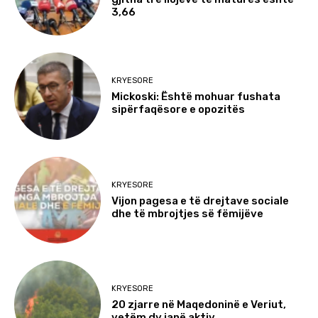
3,66
KRYESORE
Mickoski: Është mohuar fushata
sipërfaqësore e opozitës
KRYESORE
Vijon pagesa e të drejtave sociale
dhe të mbrojtjes së fëmijëve
KRYESORE
20 zjarre në Maqedoninë e Veriut,
vetëm dy janë aktiv