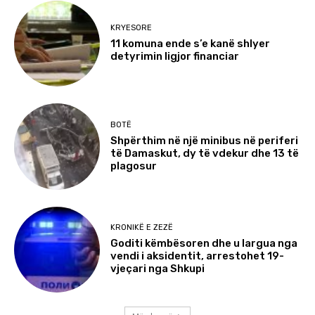
KRYESORE
11 komuna ende s’e kanë shlyer
detyrimin ligjor financiar
BOTË
Shpërthim në një minibus në periferi
të Damaskut, dy të vdekur dhe 13 të
plagosur
KRONIKË E ZEZË
Goditi këmbësoren dhe u largua nga
vendi i aksidentit, arrestohet 19-
vjeçari nga Shkupi