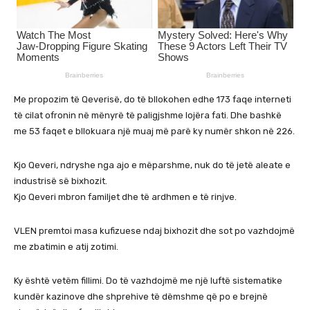
Me propozim të Qeverisë, do të bllokohen edhe 173 faqe interneti
të cilat ofronin në mënyrë të paligjshme lojëra fati. Dhe bashkë
me 53 faqet e bllokuara një muaj më parë ky numër shkon në 226.
Kjo Qeveri, ndryshe nga ajo e mëparshme, nuk do të jetë aleate e
industrisë së bixhozit.
Kjo Qeveri mbron familjet dhe të ardhmen e të rinjve.
VLEN premtoi masa kufizuese ndaj bixhozit dhe sot po vazhdojmë
me zbatimin e atij zotimi.
Ky është vetëm fillimi. Do të vazhdojmë me një luftë sistematike
kundër kazinove dhe shprehive të dëmshme që po e brejnë