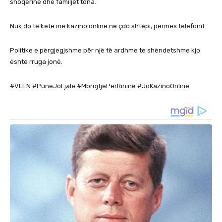
shoqërinë dhe familjet tona.
Nuk do të ketë më kazino online në çdo shtëpi, përmes telefonit.
Politikë e përgjegjshme për një të ardhme të shëndetshme kjo
është rruga jonë.
#VLEN #PunëJoFjalë #MbrojtjePërRininë #JoKazinoOnline