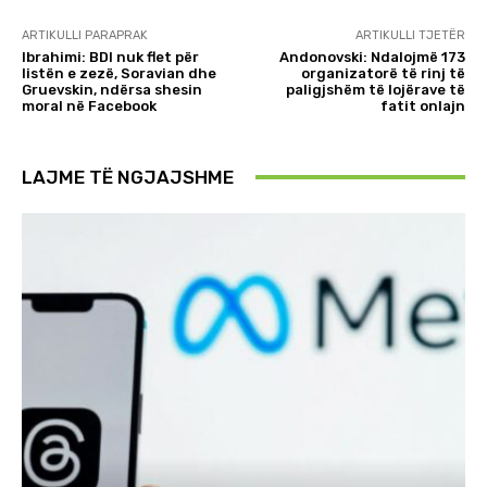
ARTIKULLI PARAPRAK
ARTIKULLI TJETËR
Ibrahimi: BDI nuk flet për
Andonovski: Ndalojmë 173
listën e zezë, Soravian dhe
organizatorë të rinj të
Gruevskin, ndërsa shesin
paligjshëm të lojërave të
moral në Facebook
fatit onlajn
LAJME TË NGJAJSHME