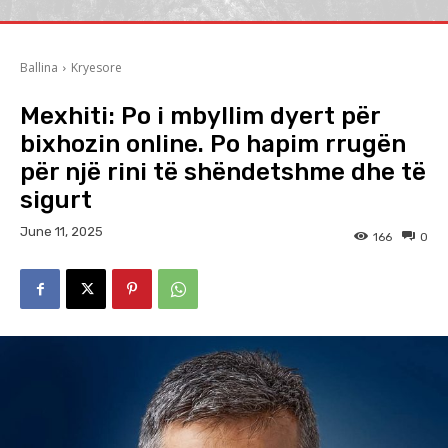
Ballina
Kryesore
Mexhiti: Po i mbyllim dyert për
bixhozin online. Po hapim rrugën
për një rini të shëndetshme dhe të
sigurt
June 11, 2025
166
0