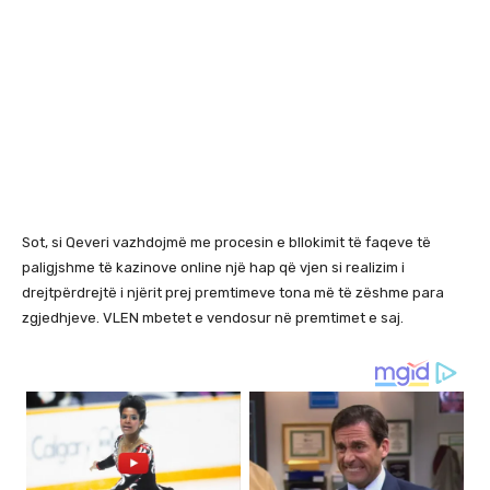
Sot, si Qeveri vazhdojmë me procesin e bllokimit të faqeve të
paligjshme të kazinove online një hap që vjen si realizim i
drejtpërdrejtë i njërit prej premtimeve tona më të zëshme para
zgjedhjeve. VLEN mbetet e vendosur në premtimet e saj.