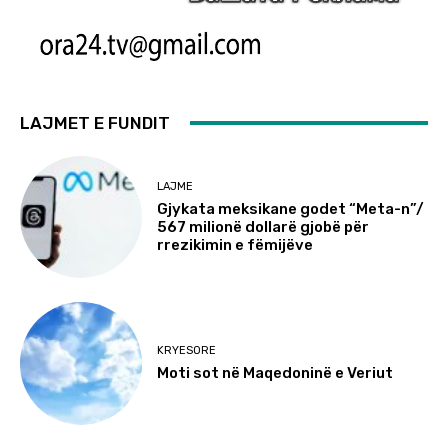
LAJMET E FUNDIT
LAJME
Gjykata meksikane godet “Meta-n”/
567 milionë dollarë gjobë për
rrezikimin e fëmijëve
KRYESORE
Moti sot në Maqedoninë e Veriut