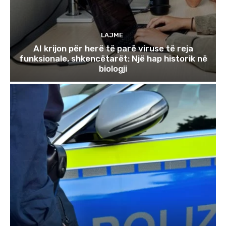
LAJME
AI krijon për herë të parë viruse të reja
funksionale, shkencëtarët: Një hap historik në
biologji