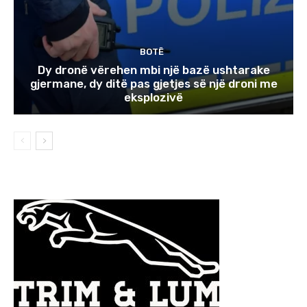
BOTË
Dy dronë vërehen mbi një bazë ushtarake
gjermane, dy ditë pas gjetjes së një droni me
eksplozivë