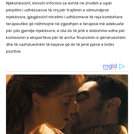
Njëkohësisht, ministri informoi se është në zhvillim e sipër
përpilimi i udhëzuesve të rinj për trajtimin e sëmundjeve
mjekësore, gjegjësisht miratimi i udhëzimeve të reja kombëtare
terapeutike që ndihmojnë në zgjedhjen e terapisë më adekuate
për çdo gjendje mjekësore, e cila do të jetë e dobishme edhe për
komisionin e ekspertëve për të arritur financimin e qëndrueshëm
dhe të vazhdueshëm të ilaçeve që do të jenë pjesë e listës
pozitive.