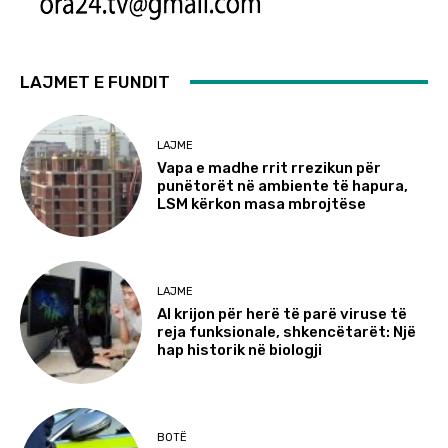
LAJMET E FUNDIT
LAJME
Vapa e madhe rrit rrezikun për
punëtorët në ambiente të hapura,
LSM kërkon masa mbrojtëse
LAJME
AI krijon për herë të parë viruse të
reja funksionale, shkencëtarët: Një
hap historik në biologji
BOTË