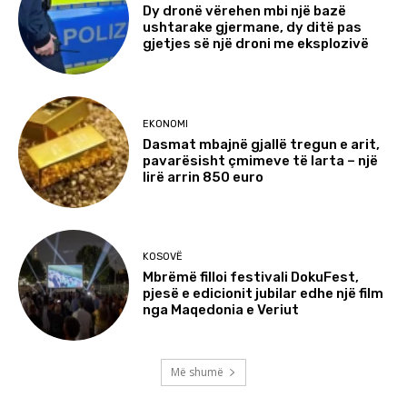
Dy dronë vërehen mbi një bazë
ushtarake gjermane, dy ditë pas
gjetjes së një droni me eksplozivë
EKONOMI
Dasmat mbajnë gjallë tregun e arit,
pavarësisht çmimeve të larta – një
lirë arrin 850 euro
KOSOVË
Mbrëmë filloi festivali DokuFest,
pjesë e edicionit jubilar edhe një film
nga Maqedonia e Veriut
Më shumë