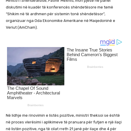
Ministri i Shëndetësisë, Fatmir Mexhiti, mori pjesë në panel
diskutimi në kuadër të konferencës shëndetësore me temë
“Shikim në të ardhmen për sistemin tonë shëndetësor”,
organizuar nga Oda Ekonomike Amerikane në Maqedoninë e
Veriut (AmCham).
Në lidhje me rinovimin e listës pozitive, ministri theksoi se është
në proces vlerësimi i aplikimeve të pranuara për futjen e një ilaçi
në listën pozitive, nga të cilat rreth 21 janë për ilaçe dhe 4 për