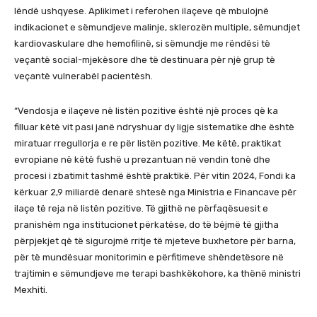
lëndë ushqyese. Aplikimet i referohen ilaçeve që mbulojnë
indikacionet e sëmundjeve malinje, sklerozën multiple, sëmundjet
kardiovaskulare dhe hemofilinë, si sëmundje me rëndësi të
veçantë social-mjekësore dhe të destinuara për një grup të
veçantë vulnerabël pacientësh.
“Vendosja e ilaçeve në listën pozitive është një proces që ka
filluar këtë vit pasi janë ndryshuar dy ligje sistematike dhe është
miratuar rregullorja e re për listën pozitive. Me këtë, praktikat
evropiane në këtë fushë u prezantuan në vendin tonë dhe
procesi i zbatimit tashmë është praktikë. Për vitin 2024, Fondi ka
kërkuar 2,9 miliardë denarë shtesë nga Ministria e Financave për
ilaçe të reja në listën pozitive. Të gjithë ne përfaqësuesit e
pranishëm nga institucionet përkatëse, do të bëjmë të gjitha
përpjekjet që të sigurojmë rritje të mjeteve buxhetore për barna,
për të mundësuar monitorimin e përfitimeve shëndetësore në
trajtimin e sëmundjeve me terapi bashkëkohore, ka thënë ministri
Mexhiti.