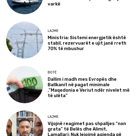
varkë
LAJME
Ministria: Sistemi energjetik është
stabil, rezervuarët e ujit janë rreth
70% të mbushur
BOTË
Dallim i madh mes Evropës dhe
Ballkanit në pagat minimale
,”Maqedonia e Veriut ndër nivelet më
të ulëta”
LAJME
Vijojnë reagimet pas shpalljes “non
grata” të Belës dhe Alimit,
Lamallari: Nuk lejojmë agjenda që