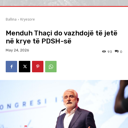
Ballina
Kryesore
Menduh Thaçi do vazhdojë të jetë
në krye të PDSH-së
May 24, 2026
93
0