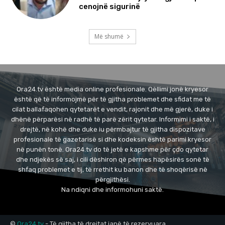
cenojnë sigurinë
Më shumë
Ora24.tv është media online profesionale. Qëllimi jonë kryesor
është që të informojmë për të gjitha problemet dhe sfidat me të
cilat ballafaqohen qytetarët e vendit, rajonit dhe më gjerë, duke i
dhënë përparësi në radhë të parë zërit qytetar. Informimi i saktë, i
drejtë, në kohë dhe duke iu përmbajtur të gjitha dispozitave
profesionale të gazetarisë si dhe kodeksin është parimi kryesor
në punën tonë. Ora24.tv do të jetë e kapshme për çdo qytetar
dhe ndjekës së saj, i cili dëshiron që përmes hapësirës sonë të
shfaq problemet e tij, të rrethit ku banon dhe të shoqërisë në
përgjithësi.
Na ndiqni dhe informohuni saktë.
©
Ora24.tv
- Të gjitha të drejtat janë të rezervuara.