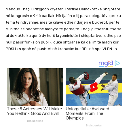
Menduh Thaçi u rizgjodh kryetar i Partisë Demokratike Shqiptare
në kongresin e 9-të partiak. Në fjalën e tij para delegatëve preku
tema të ndryshme, mes të cilave edhe ndarjen e buxhetit, për të
cilin tha se ndahet në mënyrë të padrejtë. Thaçi gjithashtu tha se
ai de-fakto ka qenë dy herë kryeministër i shiqptarëve, edhe pse
nuk pasur funksion publik, duke shtuar se ka dallim të madh kur
PDSH ka qenë në pushtet në krahasim kur BDI-në apo VLEN-in.