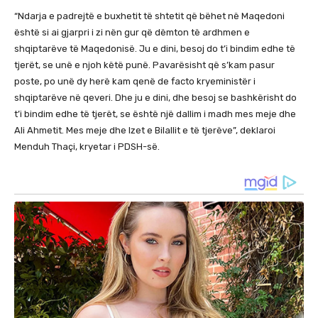
“Ndarja e padrejtë e buxhetit të shtetit që bëhet në Maqedoni
është si ai gjarpri i zi nën gur që dëmton të ardhmen e
shqiptarëve të Maqedonisë. Ju e dini, besoj do t’i bindim edhe të
tjerët, se unë e njoh këtë punë. Pavarësisht që s’kam pasur
poste, po unë dy herë kam qenë de facto kryeministër i
shqiptarëve në qeveri. Dhe ju e dini, dhe besoj se bashkërisht do
t’i bindim edhe të tjerët, se është një dallim i madh mes meje dhe
Ali Ahmetit. Mes meje dhe Izet e Bilallit e të tjerëve”, deklaroi
Menduh Thaçi, kryetar i PDSH-së.