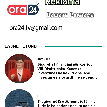
LAJMET E FUNDIT
KRYESORE
Sigurohet financimi për Korridorin
VIII, Dimitrieska-Koçoska:
Investimet në hekurudhë janë
investime në të ardhmen e vendit
BOTË
Tragjedi në Kretë, humb jetën një
turiste holandeze pasi ra nga një