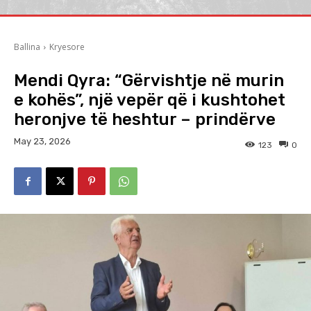
Ballina
Kryesore
Mendi Qyra: “Gërvishtje në murin
e kohës”, një vepër që i kushtohet
heronjve të heshtur – prindërve
May 23, 2026
123
0