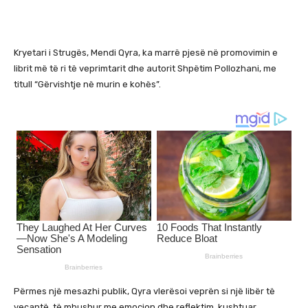
Kryetari i Strugës, Mendi Qyra, ka marrë pjesë në promovimin e
librit më të ri të veprimtarit dhe autorit Shpëtim Pollozhani, me
titull “Gërvishtje në murin e kohës”.
Përmes një mesazhi publik, Qyra vlerësoi veprën si një libër të
veçantë, të mbushur me emocion dhe reflektim, kushtuar