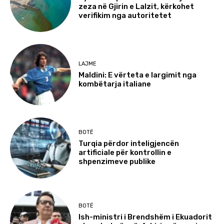
zeza në Gjirin e Lalzit, kërkohet
verifikim nga autoritetet
LAJME
Maldini: E vërteta e largimit nga
kombëtarja italiane
BOTË
Turqia përdor inteligjencën
artificiale për kontrollin e
shpenzimeve publike
BOTË
Ish-ministri i Brendshëm i Ekuadorit