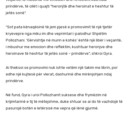
prindërve, të cilët i quajti “heronjtë dhe heroinat e heshtur të
jetës sonë”.
“Sot pata kënaqësinë të jem pjesë e promovimit të një tjetër
kryevepre nga miku im dhe veprimtari i palodhur Shpëtim
Pollozhani. ‘Gërvishtje në murin e kohës’ është një libër i veçantë,
i mbushur me emocion dhe reflektim, kushtuar heronjve dhe
heroinave të heshtur të jetës sonë – prindërve”, shkroi Qyra.
Ai theksoi se promovimi nuk ishte vetëm një takim me librin, por
edhe një kujtesë për vlerat, dashurinë dhe mirënjohjen ndaj
prindërve.
Në fund, Qyra i uroi Pollozhanit suksese dhe frymëzim në
krijimtarinë e tij të mëtejshme, duke shtuar se ai do të vazhdojë të
pasurojë botën e letërsisë me vepra që lënë gjurmë.