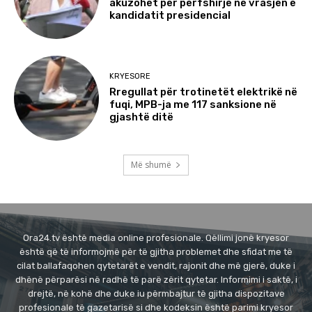
akuzohet për përfshirje në vrasjen e
kandidatit presidencial
KRYESORE
Rregullat për trotinetët elektrikë në
fuqi, MPB-ja me 117 sanksione në
gjashtë ditë
Më shumë
Ora24.tv është media online profesionale. Qëllimi jonë kryesor
është që të informojmë për të gjitha problemet dhe sfidat me të
cilat ballafaqohen qytetarët e vendit, rajonit dhe më gjerë, duke i
dhënë përparësi në radhë të parë zërit qytetar. Informimi i saktë, i
drejtë, në kohë dhe duke iu përmbajtur të gjitha dispozitave
profesionale të gazetarisë si dhe kodeksin është parimi kryesor