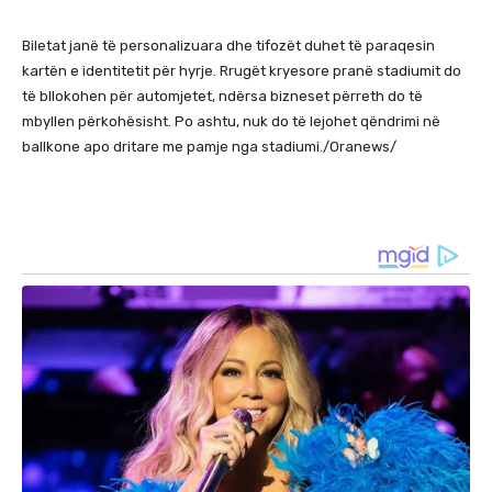
Biletat janë të personalizuara dhe tifozët duhet të paraqesin
kartën e identitetit për hyrje. Rrugët kryesore pranë stadiumit do
të bllokohen për automjetet, ndërsa bizneset përreth do të
mbyllen përkohësisht. Po ashtu, nuk do të lejohet qëndrimi në
ballkone apo dritare me pamje nga stadiumi./Oranews/