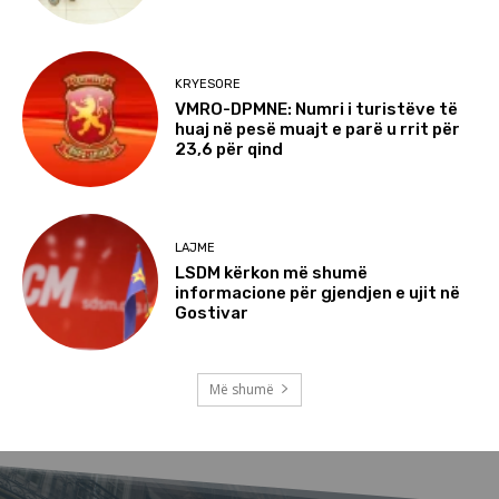
KRYESORE
VMRO-DPMNE: Numri i turistëve të
huaj në pesë muajt e parë u rrit për
23,6 për qind
LAJME
LSDM kërkon më shumë
informacione për gjendjen e ujit në
Gostivar
Më shumë