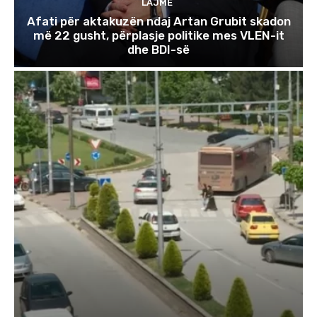
LAJME
Afati për aktakuzën ndaj Artan Grubit skadon
më 22 gusht, përplasje politike mes VLEN-it
dhe BDI-së