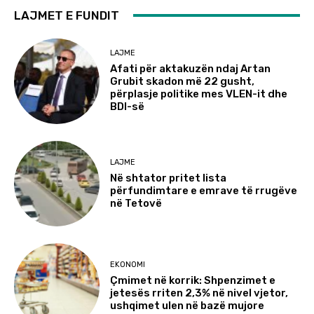
LAJMET E FUNDIT
LAJME
Afati për aktakuzën ndaj Artan
Grubit skadon më 22 gusht,
përplasje politike mes VLEN-it dhe
BDI-së
LAJME
Në shtator pritet lista
përfundimtare e emrave të rrugëve
në Tetovë
EKONOMI
Çmimet në korrik: Shpenzimet e
jetesës rriten 2,3% në nivel vjetor,
ushqimet ulen në bazë mujore