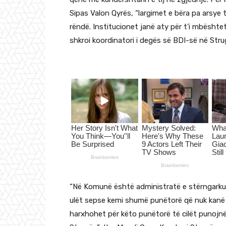
Sipas Valon Qyrës, “largimet e bëra pa arsye t
rëndë. Institucionet janë aty për t’i mbështet
shkroi koordinatori i degës së BDI-së në Stru
“Në Komunë është administratë e stërngarkuar
ulët sepse kemi shumë punëtorë që nuk kanë a
harxhohet për këto punëtorë të cilët punojn