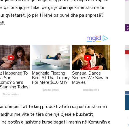
ë qartë krijojnë frikë, përçarje dhe një klimë shumë të
ur qytetarët, jo për t’i lënë pa punë dhe pa shpresë”,
gë.
 dhe për fat të keq produktiviteti i saj është shumë i
rdhur me vite të tëra dhe një pjesë e buxhetit
ë në botën e jashtme kurse pagat i marrin në Komunën e