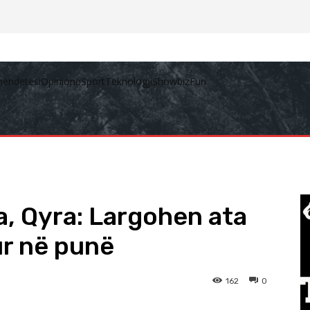
hëndetësi
Opinione
Sport
Teknologji
Showbiz
Fun
, Qyra: Largohen ata
ur në punë
162
0