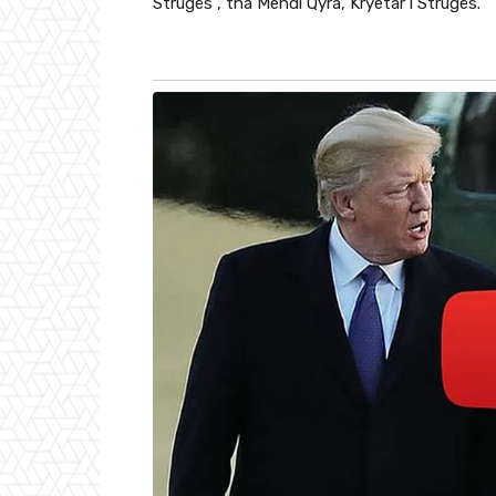
Strugës”, tha Mendi Qyra, Kryetar i Strugës.