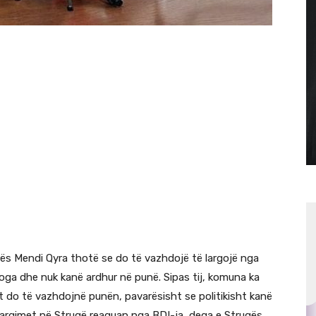
ës Mendi Qyra thotë se do të vazhdojë të largojë nga
roga dhe nuk kanë ardhur në punë. Sipas tij, komuna ka
ët do të vazhdojnë punën, pavarësisht se politikisht kanë
 largimet në Strugë reaguan nga BDI-ja, dega e Strugës.