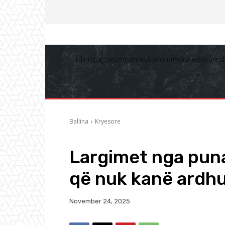
Fillimi
Lajme
Emisione
Ekonomi
Politikë
Kulturë
S
Ballina
Kryesore
Largimet nga puna
që nuk kanë ardh
November 24, 2025