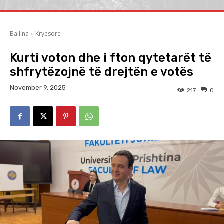
Ballina
Kryesore
Kurti voton dhe i fton qytetarët të
shfrytëzojnë të drejtën e votës
November 9, 2025
217
0