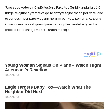
“Unë sapo votova në ndërtesën e Fakulteti Juridik andaj ju bëjë
thirrje të gjithë qytetarëve që të shfrytëzojnë rastin për votë, dhe
të vendosin për katërvjeçarin në vijim për këto komuna. KQZ dhe
komisionerët e vëzhguesit janë në të gjitha vendet e tyre dhe
procesi do të shkojë mbarë”, shton më tej ai.