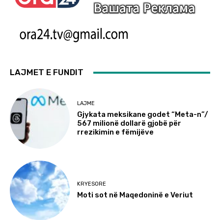
LAJMET E FUNDIT
LAJME
Gjykata meksikane godet “Meta-n”/
567 milionë dollarë gjobë për
rrezikimin e fëmijëve
KRYESORE
Moti sot në Maqedoninë e Veriut