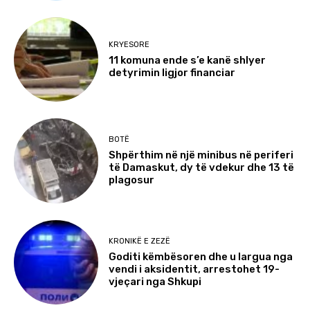
KRYESORE
11 komuna ende s’e kanë shlyer
detyrimin ligjor financiar
BOTË
Shpërthim në një minibus në periferi
të Damaskut, dy të vdekur dhe 13 të
plagosur
KRONIKË E ZEZË
Goditi këmbësoren dhe u largua nga
vendi i aksidentit, arrestohet 19-
vjeçari nga Shkupi