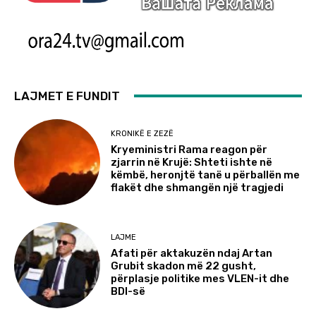
LAJMET E FUNDIT
KRONIKË E ZEZË
Kryeministri Rama reagon për
zjarrin në Krujë: Shteti ishte në
këmbë, heronjtë tanë u përballën me
flakët dhe shmangën një tragjedi
LAJME
Afati për aktakuzën ndaj Artan
Grubit skadon më 22 gusht,
përplasje politike mes VLEN-it dhe
BDI-së