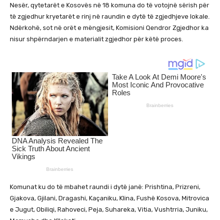
Nesër, qytetarët e Kosovës në 18 komuna do të votojnë sërish për
të zgjedhur kryetarët e rinj në raundin e dytë të zgjedhjeve lokale.
Ndërkohë, sot në orët e mëngjesit, Komisioni Qendror Zgjedhor ka
nisur shpërndarjen e materialit zgjedhor për këtë proces.
Komunat ku do të mbahet raundi i dytë janë: Prishtina, Prizreni,
Gjakova, Gjilani, Dragashi, Kaçaniku, Klina, Fushë Kosova, Mitrovica
e Jugut, Obiliqi, Rahoveci, Peja, Suhareka, Vitia, Vushtrria, Juniku,