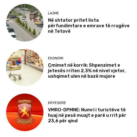
LAJME
Në shtator pritet lista
përfundimtare e emrave të rrugëve
në Tetovë
EKONOMI
Çmimet në korrik: Shpenzimet e
jetesës rriten 2,3% në nivel vjetor,
ushqimet ulen në bazë mujore
KRYESORE
VMRO-DPMNE: Numri i turistëve të
huaj në pesë muajt e parë u rrit për
23,6 për qind