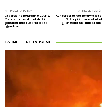
ARTIKULLI PARAPRAK
ARTIKULLI TJETËR
Grabitja në muzeun e Luvrit,
Kur stresi bëhet mënyrë jete:
Macron: Xhevahiret do të
Si trupi i grave mbetet
gjenden dhe autorët do të
gjithmonë në “mbijetesë”
gjykohen
LAJME TË NGJAJSHME