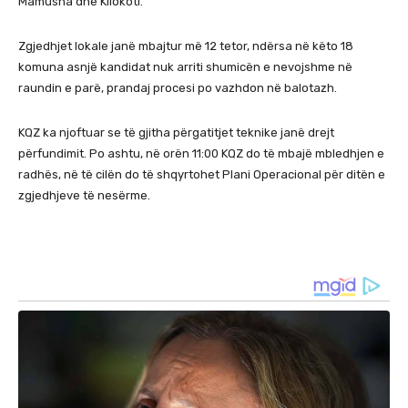
Mamusha dhe Kllokoti.
Zgjedhjet lokale janë mbajtur më 12 tetor, ndërsa në këto 18
komuna asnjë kandidat nuk arriti shumicën e nevojshme në
raundin e parë, prandaj procesi po vazhdon në balotazh.
KQZ ka njoftuar se të gjitha përgatitjet teknike janë drejt
përfundimit. Po ashtu, në orën 11:00 KQZ do të mbajë mbledhjen e
radhës, në të cilën do të shqyrtohet Plani Operacional për ditën e
zgjedhjeve të nesërme.