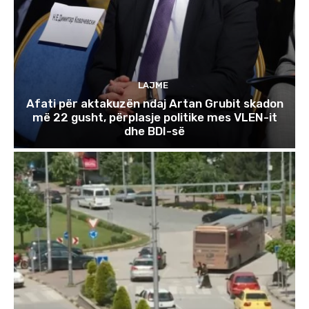
LAJME
Afati për aktakuzën ndaj Artan Grubit skadon
më 22 gusht, përplasje politike mes VLEN-it
dhe BDI-së