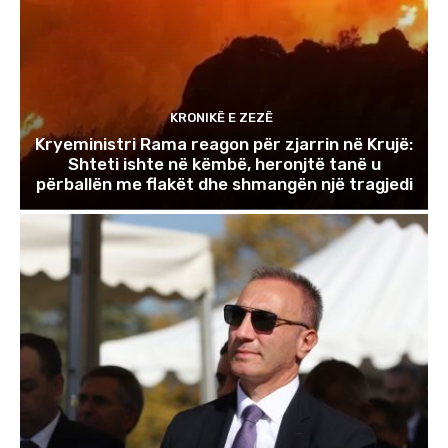
KRONIKË E ZEZË
Kryeministri Rama reagon për zjarrin në Krujë:
Shteti ishte në këmbë, heronjtë tanë u
përballën me flakët dhe shmangën një tragjedi