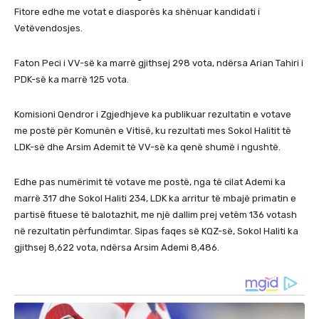
Fitore edhe me votat e diasporës ka shënuar kandidati i
Vetëvendosjes.
Faton Peci i VV-së ka marrë gjithsej 298 vota, ndërsa Arian Tahiri i
PDK-së ka marrë 125 vota.
Komisioni Qendror i Zgjedhjeve ka publikuar rezultatin e votave
me postë për Komunën e Vitisë, ku rezultati mes Sokol Halitit të
LDK-së dhe Arsim Ademit të VV-së ka qenë shumë i ngushtë.
Edhe pas numërimit të votave me postë, nga të cilat Ademi ka
marrë 317 dhe Sokol Haliti 234, LDK ka arritur të mbajë primatin e
partisë fituese të balotazhit, me një dallim prej vetëm 136 votash
në rezultatin përfundimtar. Sipas faqes së KQZ-së, Sokol Haliti ka
gjithsej 8,622 vota, ndërsa Arsim Ademi 8,486.