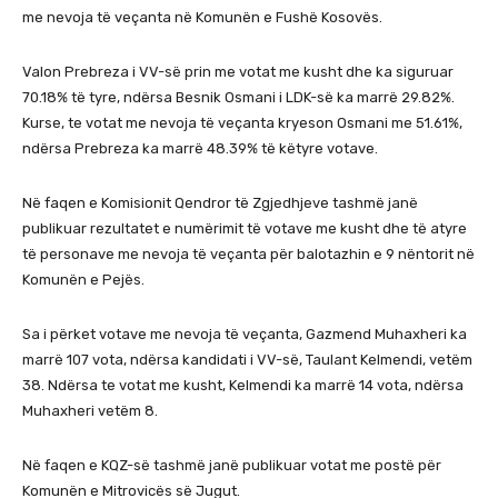
me nevoja të veçanta në Komunën e Fushë Kosovës.
Valon Prebreza i VV-së prin me votat me kusht dhe ka siguruar
70.18% të tyre, ndërsa Besnik Osmani i LDK-së ka marrë 29.82%.
Kurse, te votat me nevoja të veçanta kryeson Osmani me 51.61%,
ndërsa Prebreza ka marrë 48.39% të këtyre votave.
Në faqen e Komisionit Qendror të Zgjedhjeve tashmë janë
publikuar rezultatet e numërimit të votave me kusht dhe të atyre
të personave me nevoja të veçanta për balotazhin e 9 nëntorit në
Komunën e Pejës.
Sa i përket votave me nevoja të veçanta, Gazmend Muhaxheri ka
marrë 107 vota, ndërsa kandidati i VV-së, Taulant Kelmendi, vetëm
38. Ndërsa te votat me kusht, Kelmendi ka marrë 14 vota, ndërsa
Muhaxheri vetëm 8.
Në faqen e KQZ-së tashmë janë publikuar votat me postë për
Komunën e Mitrovicës së Jugut.