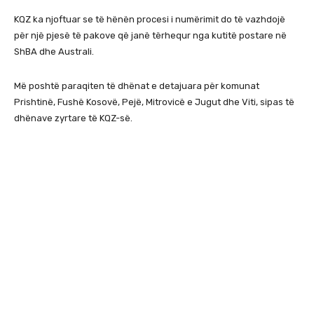
KQZ ka njoftuar se të hënën procesi i numërimit do të vazhdojë
për një pjesë të pakove që janë tërhequr nga kutitë postare në
ShBA dhe Australi.
Më poshtë paraqiten të dhënat e detajuara për komunat
Prishtinë, Fushë Kosovë, Pejë, Mitrovicë e Jugut dhe Viti, sipas të
dhënave zyrtare të KQZ-së.