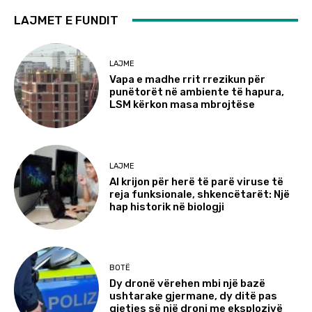
LAJMET E FUNDIT
LAJME
Vapa e madhe rrit rrezikun për
punëtorët në ambiente të hapura,
LSM kërkon masa mbrojtëse
LAJME
AI krijon për herë të parë viruse të
reja funksionale, shkencëtarët: Një
hap historik në biologji
BOTË
Dy dronë vërehen mbi një bazë
ushtarake gjermane, dy ditë pas
gjetjes së një droni me eksplozivë