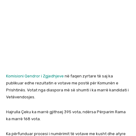
Komisioni Qendror i Zgjedhjeve
në faqen zyrtare të saj ka
publikuar edhe rezultatin e votave me postë për Komunën e
Prishtinës. Votat nga diaspora më së shumti i ka marrë kandidati i
Vetëvendosjes.
Hajrulla Çeku ka marrë gjithsej 395 vota, ndërsa Përparim Rama
ka marrë 168 vota.
Ka përfunduar procesi i numërimit të votave me kusht dhe atyre