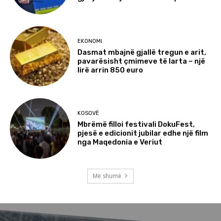
EKONOMI
Dasmat mbajnë gjallë tregun e arit,
pavarësisht çmimeve të larta – një
lirë arrin 850 euro
KOSOVË
Mbrëmë filloi festivali DokuFest,
pjesë e edicionit jubilar edhe një film
nga Maqedonia e Veriut
Më shumë