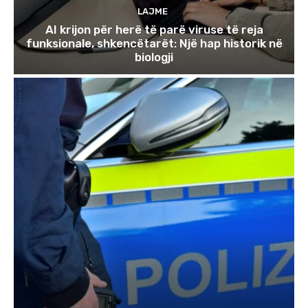
LAJME
AI krijon për herë të parë viruse të reja
funksionale, shkencëtarët: Një hap historik në
biologji