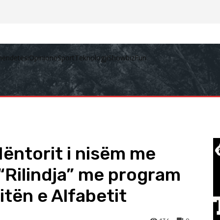
hëndetësi
Opinione
Sport
Teknologji
Showbiz
Fun
Nëntorit i nisëm me
 “Rilindja” me program
itën e Alfabetit