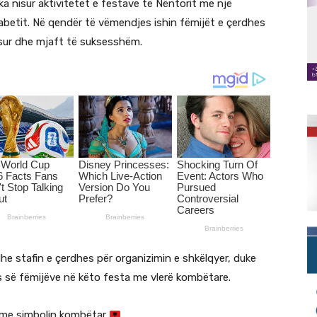
ka nisur aktivitetet e festave të Nëntorit me një
abetit. Në qendër të vëmendjes ishin fëmijët e çerdhes
pasur dhe mjaft të suksesshëm.
he stafin e çerdhes për organizimin e shkëlqyer, duke
s së fëmijëve në këto festa me vlerë kombëtare.
ar me simbolin kombëtar
.