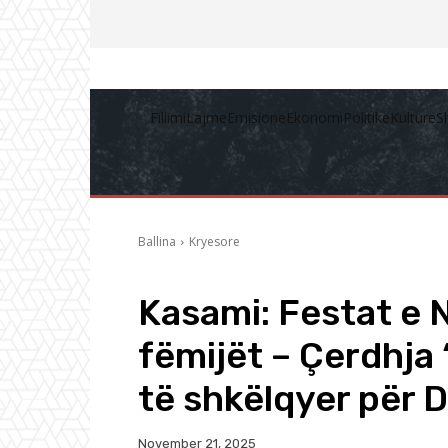
Fillimi
Lajme
Emisione
Ekonomi
Politikë
Kulturë
S
Ballina
Kryesore
Kasami: Festat e 
fëmijët – Çerdhja
të shkëlqyer për D
November 21, 2025