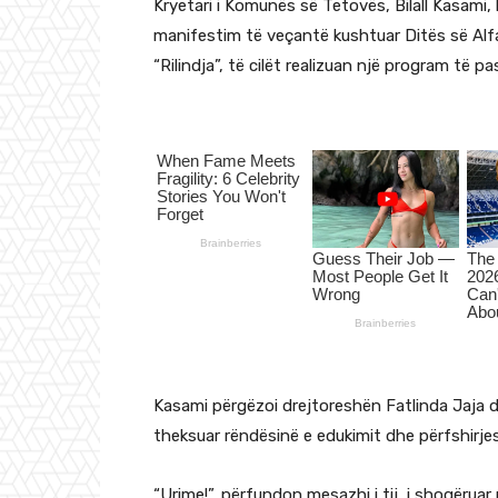
Kryetari i Komunës së Tetovës, Bilall Kasami, 
manifestim të veçantë kushtuar Ditës së Alf
“Rilindja”, të cilët realizuan një program të 
Kasami përgëzoi drejtoreshën Fatlinda Jaja d
theksuar rëndësinë e edukimit dhe përfshirje
“Urime!”, përfundon mesazhi i tij, i shoqëru