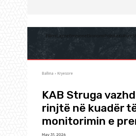
Fillimi
Lajme
Emisione
Ekonomi
Politikë
Kulturë
S
Ballina
Kryesore
KAB Struga vazhdo
rinjtë në kuadër t
monitorimin e pr
May 31, 2026