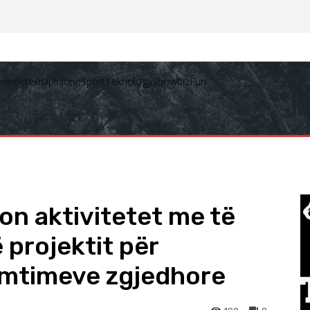
hëndetësi
Opinione
Sport
Teknologji
Showbiz
Fun
n aktivitetet me të
ë projektit për
emtimeve zgjedhore