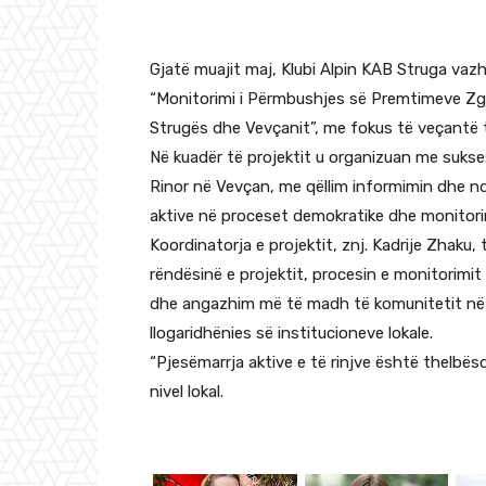
Gjatë muajit maj, Klubi Alpin KAB Struga vazh
“Monitorimi i Përmbushjes së Premtimeve Zg
Strugës dhe Vevçanit”, me fokus të veçantë t
Në kuadër të projektit u organizuan me sukse
Rinor në Vevçan, me qëllim informimin dhe nd
aktive në proceset demokratike dhe monitorim
Koordinatorja e projektit, znj. Kadrije Zhaku,
rëndësinë e projektit, procesin e monitorimi
dhe angazhim më të madh të komunitetit në 
llogaridhënies së institucioneve lokale.
“Pjesëmarrja aktive e të rinjve është thelbës
nivel lokal.