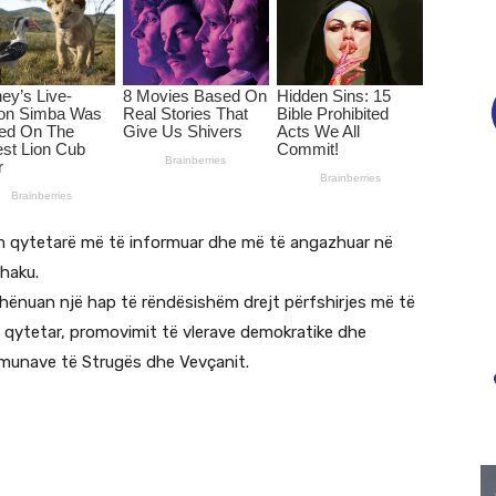
im qytetarë më të informuar dhe më të angazhuar në
Zhaku.
shënuan një hap të rëndësishëm drejt përfshirjes më të
 qytetar, promovimit të vlerave demokratike dhe
 komunave të Strugës dhe Vevçanit.