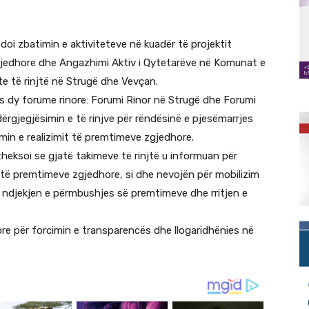
doi zbatimin e aktiviteteve në kuadër të projektit
jedhore dhe Angazhimi Aktiv i Qytetarëve në Komunat e
e të rinjtë në Strugë dhe Vevçan.
s dy forume rinore: Forumi Rinor në Strugë dhe Forumi
ërgjegjësimin e të rinjve për rëndësinë e pjesëmarrjes
in e realizimit të premtimeve zgjedhore.
 theksoi se gjatë takimeve të rinjtë u informuan për
t të premtimeve zgjedhore, si dhe nevojën për mobilizim
ndjekjen e përmbushjes së premtimeve dhe rritjen e
ore për forcimin e transparencës dhe llogaridhënies në