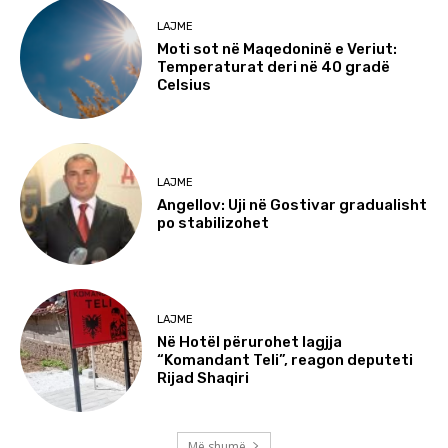
LAJME
Moti sot në Maqedoninë e Veriut:
Temperaturat deri në 40 gradë
Celsius
LAJME
Angellov: Uji në Gostivar gradualisht
po stabilizohet
LAJME
Në Hotël përurohet lagjja
“Komandant Teli”, reagon deputeti
Rijad Shaqiri
Më shumë