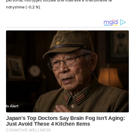
personal, mbrojtjes sociale dhe mallrave e shërbimeve të
ndryshme (-0,2 %).