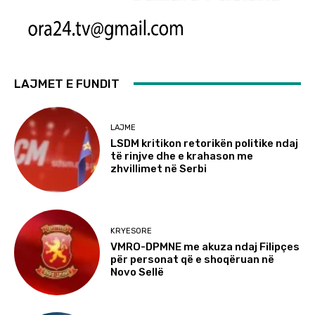
LAJMET E FUNDIT
LAJME
LSDM kritikon retorikën politike ndaj
të rinjve dhe e krahason me
zhvillimet në Serbi
KRYESORE
VMRO-DPMNE me akuza ndaj Filipçes
për personat që e shoqëruan në
Novo Sellë