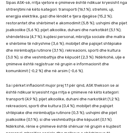
Sipas ASK-së, rritja vjetore e çmimeve është ndikuar kryesisht nga
shtrenjtimi në këto kategori: transporti (16,1 %); strehimi, uji,
energjia elektrike, gazi dhe lëndët e tjera djegëse (15,2 %);
restorantet dhe shërbimet e akomodimit (5,8 %); ushqimi dhe pijet
joalkoolike (5,6 %); pijet alkoolike, duhani dhe narkotikët (5,1 %);
shëndetësia (4,7 %); kujdesi personal, mbrojtja sociale dhe mallra
e shërbime të ndryshme (3,6 %); mobiljet dhe pajisjet shtëpiake
dhe mirëmbajtja rutinore (3,1 %); rekreacioni, sporti dhe kultura
(3,0 %); si dhe veshmbathja dhe këpucët (2,3 %). Ndërkohë, ulje e
çmimeve është regjistruar në grupin e informacionit dhe
komunikimit (-0,2 %) dhe në arsim (-0,6 %).
Sa i përket inflacionit mujor prej 1.1 për qind, ASK thekson se ai
është ndikuar kryesisht nga rritja e çmimeve në këto kategori:
transporti (4,9 %); pijet alkoolike, duhani dhe narkotikët (1,2 %);
rekreacioni, sporti dhe kultura (0,4 %); mobiljet dhe pajisjet
shtëpiake dhe mirëmbajtja rutinore (0,3 %); ushqimi dhe pijet
joalkoolike (0,1 %); si dhe veshmbathja dhe këpucët (0,1 %).
Ndërkohë, rënie e çmimeve është shënuar në grupin e kujdesit