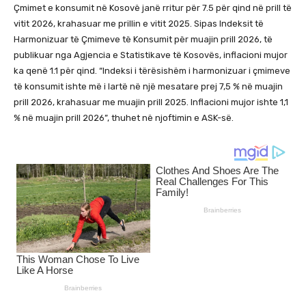
Çmimet e konsumit në Kosovë janë rritur për 7.5 për qind në prill të
vitit 2026, krahasuar me prillin e vitit 2025. Sipas Indeksit të
Harmonizuar të Çmimeve të Konsumit për muajin prill 2026, të
publikuar nga Agjencia e Statistikave të Kosovës, inflacioni mujor
ka qenë 1.1 për qind. “Indeksi i tërësishëm i harmonizuar i çmimeve
të konsumit ishte më i lartë në një mesatare prej 7,5 % në muajin
prill 2026, krahasuar me muajin prill 2025. Inflacioni mujor ishte 1,1
% në muajin prill 2026”, thuhet në njoftimin e ASK-së.