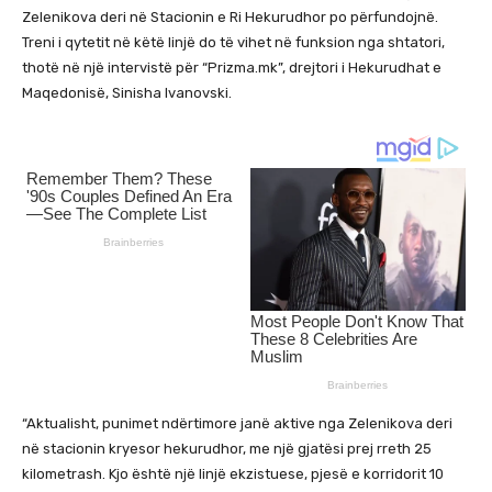
Zelenikova deri në Stacionin e Ri Hekurudhor po përfundojnë.
Treni i qytetit në këtë linjë do të vihet në funksion nga shtatori,
thotë në një intervistë për “Prizma.mk”, drejtori i Hekurudhat e
Maqedonisë, Sinisha Ivanovski.
“Aktualisht, punimet ndërtimore janë aktive nga Zelenikova deri
në stacionin kryesor hekurudhor, me një gjatësi prej rreth 25
kilometrash. Kjo është një linjë ekzistuese, pjesë e korridorit 10