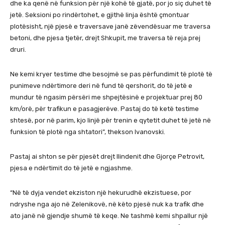
dhe ka qenë në funksion për një kohë të gjatë, por jo siç duhet të
jetë. Seksioni po rindërtohet, e gjithë linja është çmontuar
plotësisht, një pjesë e traversave janë zëvendësuar me traversa
betoni, dhe pjesa tjetër, drejt Shkupit, me traversa të reja prej
druri.
Ne kemi kryer testime dhe besojmë se pas përfundimit të plotë të
punimeve ndërtimore deri në fund të qershorit, do të jetë e
mundur të ngasim përsëri me shpejtësinë e projektuar prej 80
km/orë, për trafikun e pasagjerëve. Pastaj do të ketë testime
shtesë, por në parim, kjo linjë për trenin e qytetit duhet të jetë në
funksion të plotë nga shtatori”, thekson Ivanovski.
Pastaj ai shton se për pjesët drejt Ilindenit dhe Gjorçe Petrovit,
pjesa e ndërtimit do të jetë e ngjashme.
“Në të dyja vendet ekziston një hekurudhë ekzistuese, por
ndryshe nga ajo në Zelenikovë, në këto pjesë nuk ka trafik dhe
ato janë në gjendje shumë të keqe. Ne tashmë kemi shpallur një