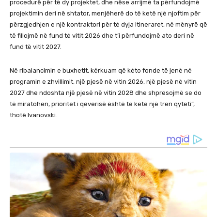
procedurë për të dy projektet, dhe nëse arrijmë ta përfundojmë
projektimin deri në shtator, menjëherë do të ketë një njoftim për
përzgjedhjen e një kontraktori për të dyja itineraret, në mënyrë që
të fillojmë në fund të vitit 2026 dhe t’i përfundojmë ato deri në
fund të vitit 2027.
Në ribalancimin e buxhetit, kërkuam që këto fonde të jenë në
programin e zhvillimit, një pjesë në vitin 2026, një pjesë në vitin
2027 dhe ndoshta një pjesë në vitin 2028 dhe shpresojmë se do
të miratohen, prioritet i qeverisë është të ketë një tren qyteti”,
thotë Ivanovski.