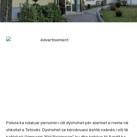
Policia ka ndaluar personin i cili dyshohet për alarmet e rreme në
shkollat e Tetovës. Dyshohet se kërcënuesi është nxënës i viti të
katërt në Gjimnazin “Kiril Pejçinoviq”, ku dhe kohëve të fundit ka