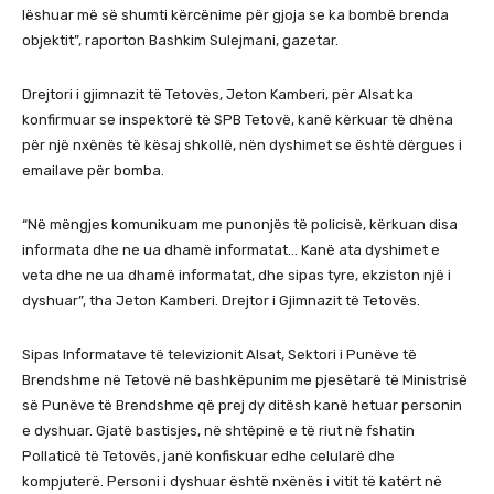
lëshuar më së shumti kërcënime për gjoja se ka bombë brenda
objektit”, raporton Bashkim Sulejmani, gazetar.
Drejtori i gjimnazit të Tetovës, Jeton Kamberi, për Alsat ka
konfirmuar se inspektorë të SPB Tetovë, kanë kërkuar të dhëna
për një nxënës të kësaj shkollë, nën dyshimet se është dërgues i
emailave për bomba.
“Në mëngjes komunikuam me punonjës të policisë, kërkuan disa
informata dhe ne ua dhamë informatat… Kanë ata dyshimet e
veta dhe ne ua dhamë informatat, dhe sipas tyre, ekziston një i
dyshuar”, tha Jeton Kamberi. Drejtor i Gjimnazit të Tetovës.
Sipas Informatave të televizionit Alsat, Sektori i Punëve të
Brendshme në Tetovë në bashkëpunim me pjesëtarë të Ministrisë
së Punëve të Brendshme që prej dy ditësh kanë hetuar personin
e dyshuar. Gjatë bastisjes, në shtëpinë e të riut në fshatin
Pollaticë të Tetovës, janë konfiskuar edhe celularë dhe
kompjuterë. Personi i dyshuar është nxënës i vitit të katërt në