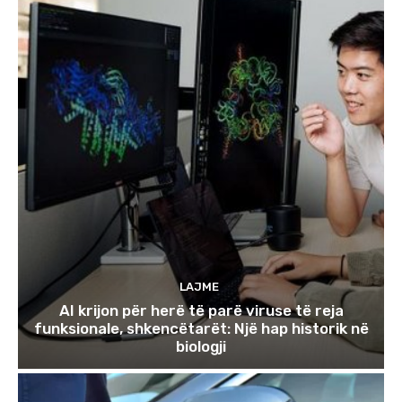
LAJME
AI krijon për herë të parë viruse të reja
funksionale, shkencëtarët: Një hap historik në
biologji