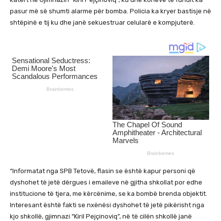
pasur më së shumti alarme për bomba. Policia ka kryer bastisje në
shtëpinë e tij ku dhe janë sekuestruar celularë e kompjuterë.
“Informatat nga SPB Tetovë, flasin se është kapur personi që
dyshohet të jetë dërgues i emaileve në gjitha shkollat por edhe
institucione të tjera, me kërcënime, se ka bombë brenda objektit.
Interesant është fakti se nxënësi dyshohet të jetë pikërisht nga
kjo shkollë, gjimnazi “Kiril Pejçinoviq”, në të cilën shkollë janë