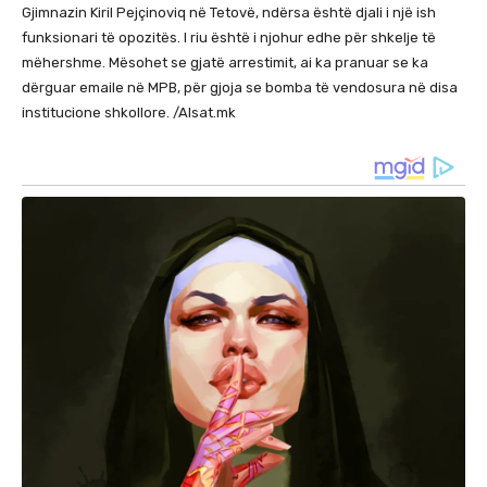
Gjimnazin Kiril Pejçinoviq në Tetovë, ndërsa është djali i një ish
funksionari të opozitës. I riu është i njohur edhe për shkelje të
mëhershme. Mësohet se gjatë arrestimit, ai ka pranuar se ka
dërguar emaile në MPB, për gjoja se bomba të vendosura në disa
institucione shkollore. /Alsat.mk