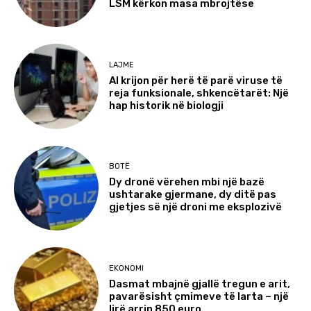
LSM kërkon masa mbrojtëse
LAJME
AI krijon për herë të parë viruse të
reja funksionale, shkencëtarët: Një
hap historik në biologji
BOTË
Dy dronë vërehen mbi një bazë
ushtarake gjermane, dy ditë pas
gjetjes së një droni me eksplozivë
EKONOMI
Dasmat mbajnë gjallë tregun e arit,
pavarësisht çmimeve të larta – një
lirë arrin 850 euro