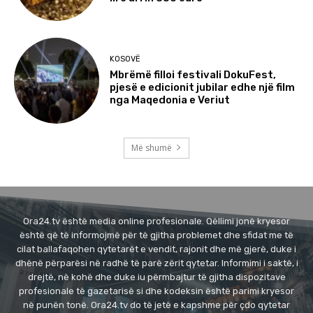
KOSOVË
Mbrëmë filloi festivali DokuFest,
pjesë e edicionit jubilar edhe një film
nga Maqedonia e Veriut
Më shumë
Ora24.tv është media online profesionale. Qëllimi jonë kryesor
është që të informojmë për të gjitha problemet dhe sfidat me të
cilat ballafaqohen qytetarët e vendit, rajonit dhe më gjerë, duke i
dhënë përparësi në radhë të parë zërit qytetar. Informimi i saktë, i
drejtë, në kohë dhe duke iu përmbajtur të gjitha dispozitave
profesionale të gazetarisë si dhe kodeksin është parimi kryesor
në punën tonë. Ora24.tv do të jetë e kapshme për çdo qytetar