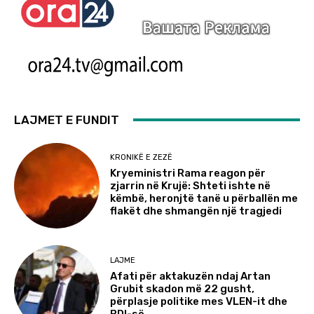
LAJMET E FUNDIT
KRONIKË E ZEZË
Kryeministri Rama reagon për
zjarrin në Krujë: Shteti ishte në
këmbë, heronjtë tanë u përballën me
flakët dhe shmangën një tragjedi
LAJME
Afati për aktakuzën ndaj Artan
Grubit skadon më 22 gusht,
përplasje politike mes VLEN-it dhe
BDI-së