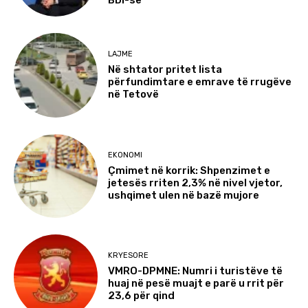
LAJME
Në shtator pritet lista
përfundimtare e emrave të rrugëve
në Tetovë
EKONOMI
Çmimet në korrik: Shpenzimet e
jetesës rriten 2,3% në nivel vjetor,
ushqimet ulen në bazë mujore
KRYESORE
VMRO-DPMNE: Numri i turistëve të
huaj në pesë muajt e parë u rrit për
23,6 për qind