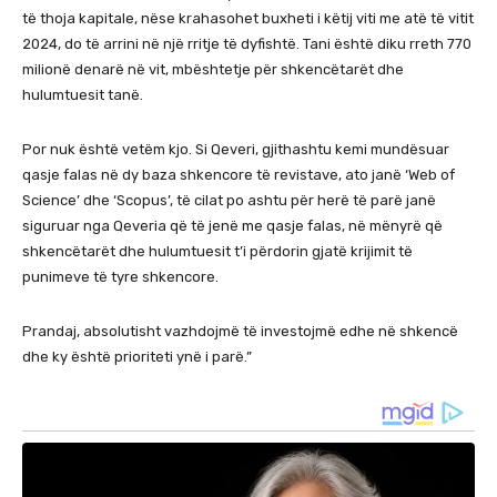
të thoja kapitale, nëse krahasohet buxheti i këtij viti me atë të vitit
2024, do të arrini në një rritje të dyfishtë. Tani është diku rreth 770
milionë denarë në vit, mbështetje për shkencëtarët dhe
hulumtuesit tanë.
Por nuk është vetëm kjo. Si Qeveri, gjithashtu kemi mundësuar
qasje falas në dy baza shkencore të revistave, ato janë ‘Web of
Science’ dhe ‘Scopus’, të cilat po ashtu për herë të parë janë
siguruar nga Qeveria që të jenë me qasje falas, në mënyrë që
shkencëtarët dhe hulumtuesit t’i përdorin gjatë krijimit të
punimeve të tyre shkencore.
Prandaj, absolutisht vazhdojmë të investojmë edhe në shkencë
dhe ky është prioriteti ynë i parë.”