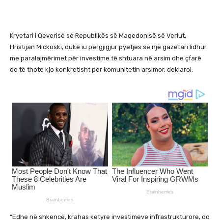
Kryetari i Qeverisë së Republikës së Maqedonisë së Veriut,
Hristijan Mickoski
, duke iu përgjigjur pyetjes së një gazetari lidhur
me paralajmërimet për investime të shtuara në arsim dhe çfarë
do të thotë kjo konkretisht për komunitetin arsimor, deklaroi:
“Edhe në shkencë, krahas këtyre investimeve infrastrukturore, do