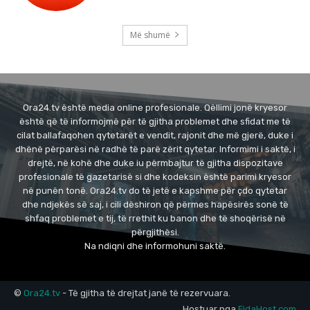
Më shumë
Ora24.tv është media online profesionale. Qëllimi jonë kryesor
është që të informojmë për të gjitha problemet dhe sfidat me të
cilat ballafaqohen qytetarët e vendit, rajonit dhe më gjerë, duke i
dhënë përparësi në radhë të parë zërit qytetar. Informimi i saktë, i
drejtë, në kohë dhe duke iu përmbajtur të gjitha dispozitave
profesionale të gazetarisë si dhe kodeksin është parimi kryesor
në punën tonë. Ora24.tv do të jetë e kapshme për çdo qytetar
dhe ndjekës së saj, i cili dëshiron që përmes hapësirës sonë të
shfaq problemet e tij, të rrethit ku banon dhe të shoqërisë në
përgjithësi.
Na ndiqni dhe informohuni saktë.
©
Ora24.tv
- Të gjitha të drejtat janë të rezervuara.
Hostuar nga
FidaHost.com