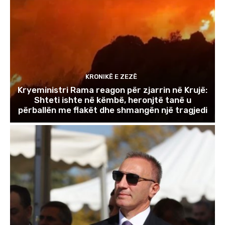
KRONIKË E ZEZË
Kryeministri Rama reagon për zjarrin në Krujë:
Shteti ishte në këmbë, heronjtë tanë u
përballën me flakët dhe shmangën një tragjedi