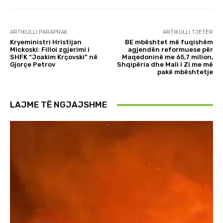
ARTIKULLI PARAPRAK
ARTIKULLI TJETËR
Kryeministri Hristijan
BE mbështet më fuqishëm
Mickoski: Filloi zgjerimi i
agjendën reformuese për
SHFK “Joakim Krçovski” në
Maqedoninë me 65,7 milion,
Gjorçe Petrov
Shqipëria dhe Mali i Zi me më
pakë mbështetje
LAJME TË NGJAJSHME