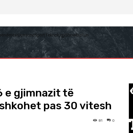
hëndetësi
Opinione
Sport
Teknologji
Showbiz
Fun
 e gjimnazit të
ashkohet pas 30 vitesh
81
0