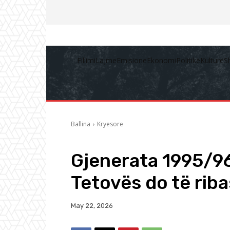
Fillimi
Lajme
Emisione
Ekonomi
Politikë
Kulturë
S
Ballina
Kryesore
Gjenerata 1995/96
Tetovës do të rib
May 22, 2026