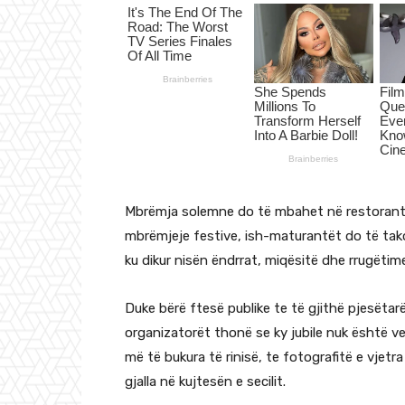
Mbrëmja solemne do të mbahet në restorantin 
mbrëmjeje festive, ish-maturantët do të tako
ku dikur nisën ëndrrat, miqësitë dhe rrugëtime
Duke bërë ftesë publike te të gjithë pjesëtarë
organizatorët thonë se ky jubile nuk është ve
më të bukura të rinisë, te fotografitë e vje
gjalla në kujtesën e secilit.