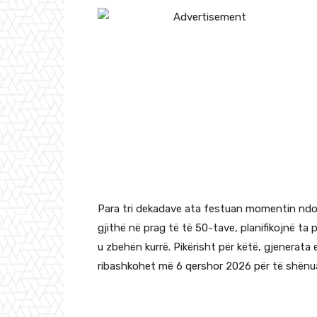
Para tri dekadave ata festuan momentin ndos
gjithë në prag të të 50-tave, planifikojnë ta p
u zbehën kurrë. Pikërisht për këtë, gjenerat
ribashkohet më 6 qershor 2026 për të shënua