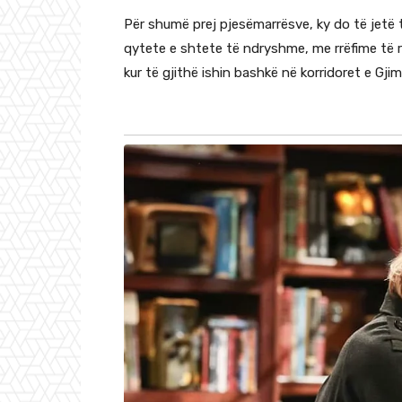
Për shumë prej pjesëmarrësve, ky do të jetë t
qytete e shtete të ndryshme, me rrëfime të re
kur të gjithë ishin bashkë në korridoret e Gji