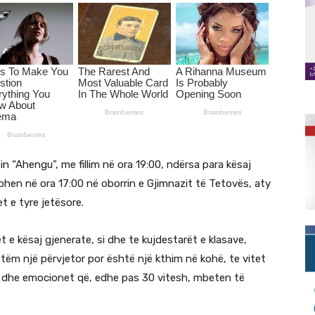
“Ahengu”, me fillim në ora 19:00, ndërsa para kësaj
hen në ora 17:00 në oborrin e Gjimnazit të Tetovës, aty
t e tyre jetësore.
t e kësaj gjenerate, si dhe te kujdestarët e klasave,
tëm një përvjetor por është një kthim në kohë, te vitet
tra dhe emocionet që, edhe pas 30 vitesh, mbeten të