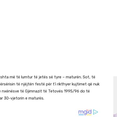
hta më të lumtur të jetës së tyre – maturën. Sot, të
ërsërisin të njëjtën festë për t’i rikthyer kujtimet që nuk
a e nxënësve të Gjimnazit të Tetovës 1995/96 do të
r 30-vjetorin e maturës.