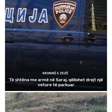
KRONIKË E ZEZË
Të shtëna me armë në Saraj, qëllohet drejt një
veture të parkuar