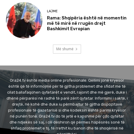
LAJME
Rama: Shqipëria është në momentin
më të mirë në rrugën drejt
Bashkimit Evropian
Më shumë
Ora24.tv është media online profesionale. Qëllimi jonë kryesor
është që të informojmë për të gjitha problemet dhe sfidat me të
cilat ballafaqohen qytetarët e vendit, rajonit dhe më gjerë, duke i
dhënë përparësi në radhë të parë zërit qytetar. Informimi i saktë, i
drejtë, në kohë dhe duke iu përmbajtur të gjitha dispozitave
profesionale të gazetarisë si dhe kodeksin është parimi kryesor
në punën tonë. Ora24.tv do të jetë e kapshme për çdo qytetar
dhe ndjekës së saj, i cili dëshiron që përmes hapësirës sonë të
shfaq problemet e tij, të rrethit ku banon dhe të shoqërisë në