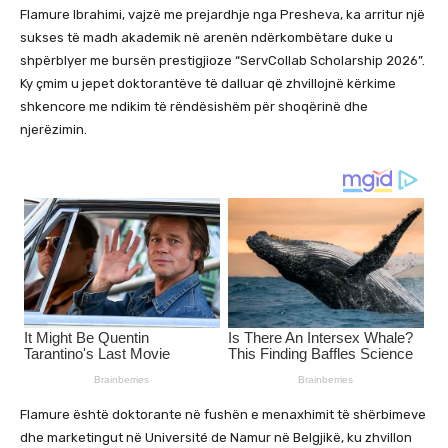
Flamure Ibrahimi, vajzë me prejardhje nga Presheva, ka arritur një
sukses të madh akademik në arenën ndërkombëtare duke u
shpërblyer me bursën prestigjioze “ServCollab Scholarship 2026”.
Ky çmim u jepet doktorantëve të dalluar që zhvillojnë kërkime
shkencore me ndikim të rëndësishëm për shoqërinë dhe
njerëzimin.
Flamure është doktorante në fushën e menaxhimit të shërbimeve
dhe marketingut në Université de Namur në Belgjikë, ku zhvillon