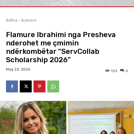
Ballina
Kryesore
Flamure Ibrahimi nga Presheva
nderohet me çmimin
ndërkombëtar “ServCollab
Scholarship 2026”
May 22, 2026
133
0