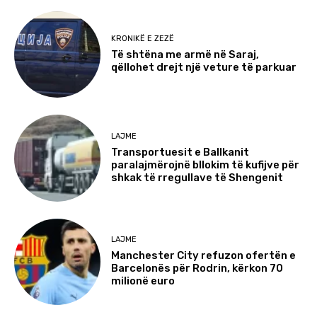
KRONIKË E ZEZË
Të shtëna me armë në Saraj,
qëllohet drejt një veture të parkuar
LAJME
Transportuesit e Ballkanit
paralajmërojnë bllokim të kufijve për
shkak të rregullave të Shengenit
LAJME
Manchester City refuzon ofertën e
Barcelonës për Rodrin, kërkon 70
milionë euro