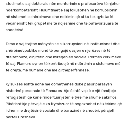
studimet e saj doktorale nën mentorimin e profesorëve të njohur
ndërkombëtarisht. Hulumtimet e saj fokusohen në korrupsionin
në sistemet e shërbimeve dhe ndikimin që ai ka tek qytetarët,
veçanërisht tek grupet më të ndjeshme dhe të pafavorizuara të
shoqërisë.
Tema e saj trajton mënyrën se si korrupsioni në institucionet dhe
shërbimet publike mund të pengojë qasjen e njerëzve në të
drejtat bazë, dinjitetin dhe mirëqenien sociale. Përmes kërkimeve
të saj, Flamure synon të kontribuojë në ndërtimin e sistemeve më
të drejta, më humane dhe më gjithëpërfshirëse.
Ky sukses është edhe më domethënës duke pasur parasysh
historinë personale të Flamures. Ajo është vajzë e një familjeje
refugjatësh që kanë rindërtuar jetën e tyre me shumë sakrificë.
Pikërisht kjo përvojë e ka frymëzuar të angazhohet në kërkime që
lidhen me drejtësinë sociale dhe barazinë në shoqëri, përcjell
portali Presheva.