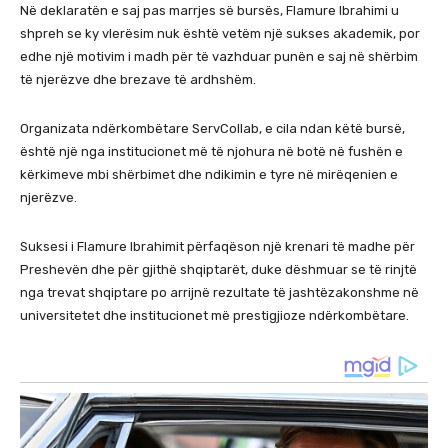
Në deklaratën e saj pas marrjes së bursës, Flamure Ibrahimi u
shpreh se ky vlerësim nuk është vetëm një sukses akademik, por
edhe një motivim i madh për të vazhduar punën e saj në shërbim
të njerëzve dhe brezave të ardhshëm.
Organizata ndërkombëtare ServCollab, e cila ndan këtë bursë,
është një nga institucionet më të njohura në botë në fushën e
kërkimeve mbi shërbimet dhe ndikimin e tyre në mirëqenien e
njerëzve.
Suksesi i Flamure Ibrahimit përfaqëson një krenari të madhe për
Preshevën dhe për gjithë shqiptarët, duke dëshmuar se të rinjtë
nga trevat shqiptare po arrijnë rezultate të jashtëzakonshme në
universitetet dhe institucionet më prestigjioze ndërkombëtare.