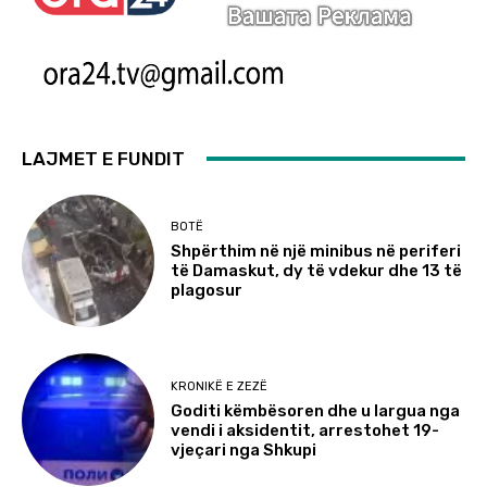
LAJMET E FUNDIT
BOTË
Shpërthim në një minibus në periferi
të Damaskut, dy të vdekur dhe 13 të
plagosur
KRONIKË E ZEZË
Goditi këmbësoren dhe u largua nga
vendi i aksidentit, arrestohet 19-
vjeçari nga Shkupi