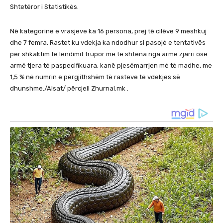
Shtetëror i Statistikës.
Në kategorinë e vrasjeve ka 16 persona, prej të cilëve 9 meshkuj
dhe 7 femra. Rastet ku vdekja ka ndodhur si pasojë e tentativës
për shkaktim të lëndimit trupor me të shtëna nga armë zjarri ose
armë tjera të paspecifikuara, kanë pjesëmarrjen më të madhe, me
1,5 % në numrin e përgjithshëm të rasteve të vdekjes së
dhunshme./Alsat/ përcjell Zhurnal.mk .