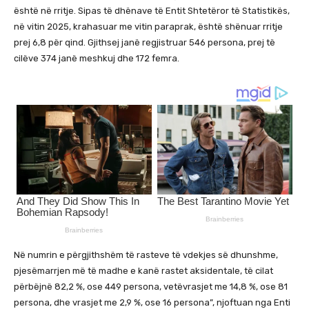
është në rritje. Sipas të dhënave të Entit Shtetëror të Statistikës,
në vitin 2025, krahasuar me vitin paraprak, është shënuar rritje
prej 6,8 për qind. Gjithsej janë regjistruar 546 persona, prej të
cilëve 374 janë meshkuj dhe 172 femra.
Në numrin e përgjithshëm të rasteve të vdekjes së dhunshme,
pjesëmarrjen më të madhe e kanë rastet aksidentale, të cilat
përbëjnë 82,2 %, ose 449 persona, vetëvrasjet me 14,8 %, ose 81
persona, dhe vrasjet me 2,9 %, ose 16 persona”, njoftuan nga Enti