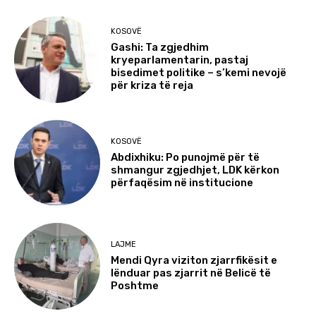
KOSOVË
Gashi: Ta zgjedhim
kryeparlamentarin, pastaj
bisedimet politike – s’kemi nevojë
për kriza të reja
KOSOVË
Abdixhiku: Po punojmë për të
shmangur zgjedhjet, LDK kërkon
përfaqësim në institucione
LAJME
Mendi Qyra viziton zjarrfikësit e
lënduar pas zjarrit në Belicë të
Poshtme