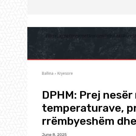
Fillimi
Lajme
Emisione
Ekonomi
Politikë
Kulturë
S
Ballina
Kryesore
DPHM: Prej nesër 
temperaturave, pri
rrëmbyeshëm dhe
June 8, 2025