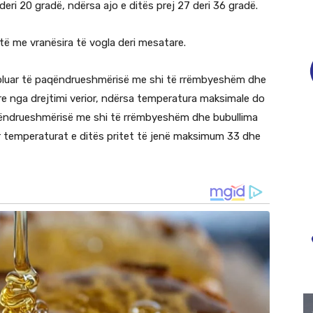
eri 20 gradë, ndërsa ajo e ditës prej 27 deri 36 gradë.
të me vranësira të vogla deri mesatare.
izoluar të paqëndrueshmërisë me shi të rrëmbyeshëm dhe
are nga drejtimi verior, ndërsa temperatura maksimale do
 paqëndrueshmërisë me shi të rrëmbyeshëm dhe bubullima
r temperaturat e ditës pritet të jenë maksimum 33 dhe