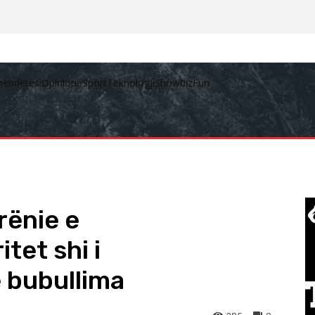
hëndetësi
Opinione
Sport
Teknologji
Showbiz
Fun
rënie e
tet shi i
 bubullima