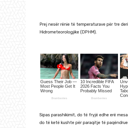
Prej nesër rënie të temperaturave për tre der
Hidrometeorologjike (DPHM).
Sipas parashikimit, do të fryjë edhe erë mesa
do të ketë kushte për paraqitje të paqëndru