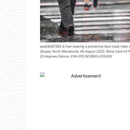
epa08587385 A man wearing a protective face mask rides a b
Skopje, North Macedonia, 06 August 2020. Rains have hit N
20 degrees Celsius. EPA-EFE/GEORGI LICOVSKI