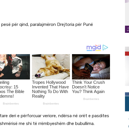
i pesë për qind, paralajmëron Drejtoria për Punë
tare deri e përforcuar veriore, ndërsa në orët e pasdites
eshmërisë me shi të rrëmbyeshëm dhe bubullima.