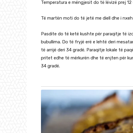
Temperatura e mëngjesit do të lëvizë prej 12 d
Të martën moti do të jetë me diell dhe i nxeh
Pasdite do të ketë kushte për paraqitje të 
bubullima. Do të fryjë erë e lehtë deri mesat
të arrijë deri 34 gradë. Paraqitje lokale të
pritet edhe të mërkurën dhe të enjten për ku
34 gradë.