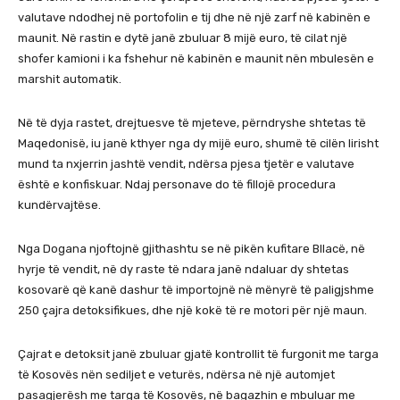
valutave ndodhej në portofolin e tij dhe në një zarf në kabinën e
maunit. Në rastin e dytë janë zbuluar 8 mijë euro, të cilat një
shofer kamioni i ka fshehur në kabinën e maunit nën mbulesën e
marshit automatik.
Në të dyja rastet, drejtuesve të mjeteve, përndryshe shtetas të
Maqedonisë, iu janë kthyer nga dy mijë euro, shumë të cilën lirisht
mund ta nxjerrin jashtë vendit, ndërsa pjesa tjetër e valutave
është e konfiskuar. Ndaj personave do të fillojë procedura
kundërvajtëse.
Nga Dogana njoftojnë gjithashtu se në pikën kufitare Bllacë, në
hyrje të vendit, në dy raste të ndara janë ndaluar dy shtetas
kosovarë që kanë dashur të importojnë në mënyrë të paligjshme
250 çajra detoksifikues, dhe një kokë të re motori për një maun.
Çajrat e detoksit janë zbuluar gjatë kontrollit të furgonit me targa
të Kosovës nën sediljet e veturës, ndërsa në një automjet
pasagjerësh me targa të Kosovës, në bagazhin e mbuluar me