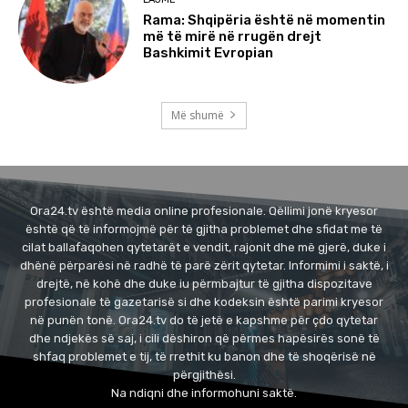
Rama: Shqipëria është në momentin
më të mirë në rrugën drejt
Bashkimit Evropian
Më shumë
Ora24.tv është media online profesionale. Qëllimi jonë kryesor
është që të informojmë për të gjitha problemet dhe sfidat me të
cilat ballafaqohen qytetarët e vendit, rajonit dhe më gjerë, duke i
dhënë përparësi në radhë të parë zërit qytetar. Informimi i saktë, i
drejtë, në kohë dhe duke iu përmbajtur të gjitha dispozitave
profesionale të gazetarisë si dhe kodeksin është parimi kryesor
në punën tonë. Ora24.tv do të jetë e kapshme për çdo qytetar
dhe ndjekës së saj, i cili dëshiron që përmes hapësirës sonë të
shfaq problemet e tij, të rrethit ku banon dhe të shoqërisë në
përgjithësi.
Na ndiqni dhe informohuni saktë.