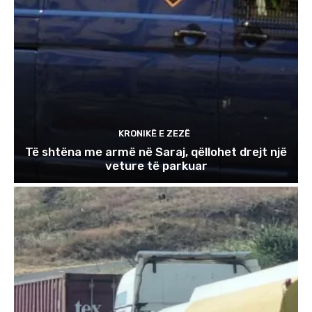
KRONIKË E ZEZË
Të shtëna me armë në Saraj, qëllohet drejt një
veture të parkuar