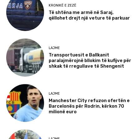
KRONIKË E ZEZË
Të shtëna me armë në Saraj,
qëllohet drejt një veture të parkuar
LAJME
Transportuesit e Ballkanit
paralajmërojnë bllokim të kufijve për
shkak të rregullave të Shengenit
LAJME
Manchester City refuzon ofertën e
Barcelonës për Rodrin, kërkon 70
milionë euro
LAJME