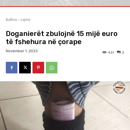
Ballina
Lajme
Doganierët zbulojnë 15 mijë euro
të fshehura në çorape
November 1, 2023
431
2