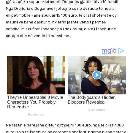
gjërat që ka kapur ekipi mobil i Doganës gjatë ditëve të fundit.
Nga Drejtoria e Doganave njoftojnë se në dy raste të ndara,
ekipet mobile kanë zbuluar 15 100 euro, të cilat shoferët e dy
maunëve kanë dashur t’i nxjerrin jashtë vendit përmes
vendkalimit kufitar Tabanoc pa i deklaruar, duke i fshehur në
çorape dhe në vende të ndryshme.
Në rastin e parë janë gjetur gjithsej 11 100 euro, nga të cilat 7.000
euro ishin të fshehura në çorapet e shoferit, ndërsa pjesa tjetër e