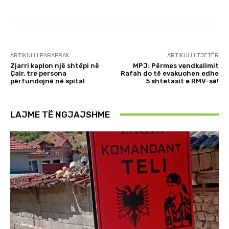
ARTIKULLI PARAPRAK
ARTIKULLI TJETËR
Zjarri kaplon një shtëpi në
MPJ: Përmes vendkalimit
Çair, tre persona
Rafah do të evakuohen edhe
përfundojnë në spital
5 shtetasit e RMV-së!
LAJME TË NGJAJSHME