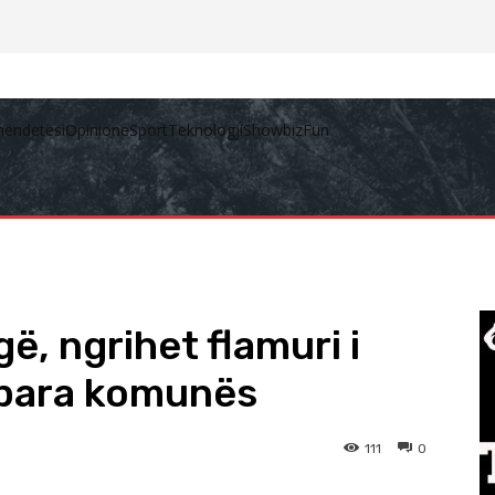
hëndetësi
Opinione
Sport
Teknologji
Showbiz
Fun
, ngrihet flamuri i
 para komunës
111
0