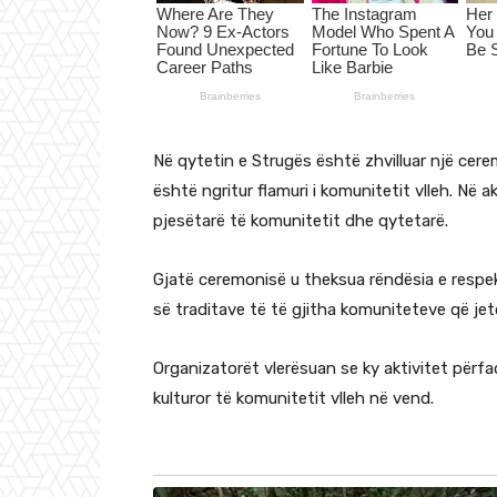
Në qytetin e Strugës është zhvilluar një cer
është ngritur flamuri i komunitetit vlleh. Në 
pjesëtarë të komunitetit dhe qytetarë.
Gjatë ceremonisë u theksua rëndësia e respekt
së traditave të të gjitha komuniteteve që jet
Organizatorët vlerësuan se ky aktivitet përf
kulturor të komunitetit vlleh në vend.