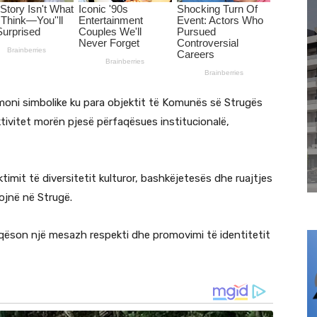
emoni simbolike ku para objektit të Komunës së Strugës
aktivitet morën pjesë përfaqësues institucionalë,
imit të diversitetit kulturor, bashkëjetesës dhe ruajtjes
ojnë në Strugë.
aqëson një mesazh respekti dhe promovimi të identitetit