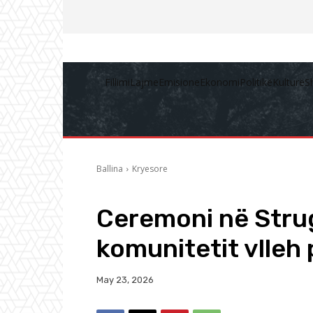
Fillimi
Lajme
Emisione
Ekonomi
Politikë
Kulturë
S
Ballina
Kryesore
Ceremoni në Strugë
komunitetit vlleh
May 23, 2026