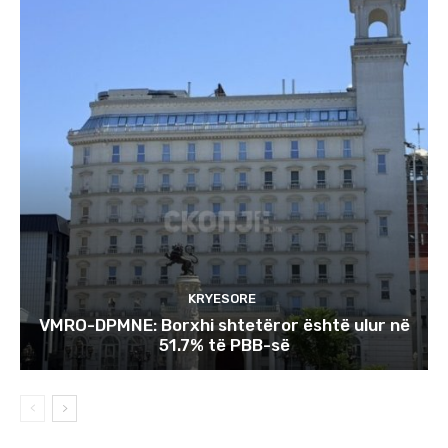
KRYESORE
VMRO-DPMNE: Borxhi shtetëror është ulur në
51.7% të PBB-së