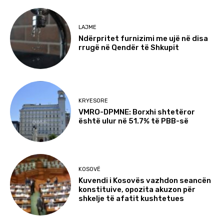
LAJME
Ndërpritet furnizimi me ujë në disa
rrugë në Qendër të Shkupit
KRYESORE
VMRO-DPMNE: Borxhi shtetëror
është ulur në 51.7% të PBB-së
KOSOVË
Kuvendi i Kosovës vazhdon seancën
konstituive, opozita akuzon për
shkelje të afatit kushtetues