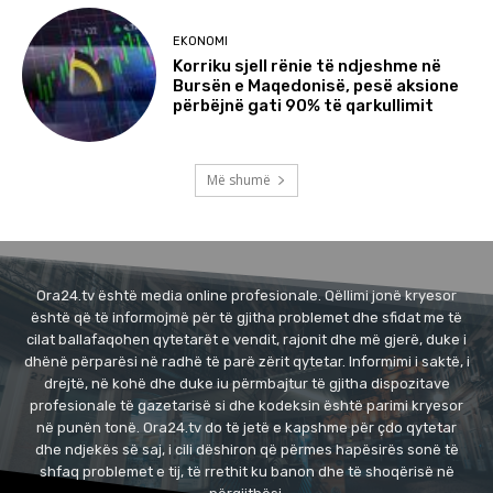
EKONOMI
Korriku sjell rënie të ndjeshme në
Bursën e Maqedonisë, pesë aksione
përbëjnë gati 90% të qarkullimit
Më shumë
Ora24.tv është media online profesionale. Qëllimi jonë kryesor
është që të informojmë për të gjitha problemet dhe sfidat me të
cilat ballafaqohen qytetarët e vendit, rajonit dhe më gjerë, duke i
dhënë përparësi në radhë të parë zërit qytetar. Informimi i saktë, i
drejtë, në kohë dhe duke iu përmbajtur të gjitha dispozitave
profesionale të gazetarisë si dhe kodeksin është parimi kryesor
në punën tonë. Ora24.tv do të jetë e kapshme për çdo qytetar
dhe ndjekës së saj, i cili dëshiron që përmes hapësirës sonë të
shfaq problemet e tij, të rrethit ku banon dhe të shoqërisë në