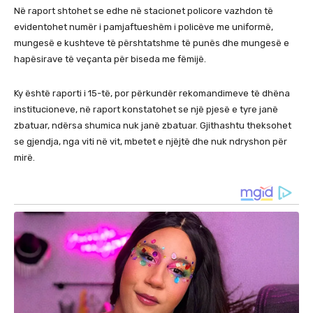
Në raport shtohet se edhe në stacionet policore vazhdon të
evidentohet numër i pamjaftueshëm i policëve me uniformë,
mungesë e kushteve të përshtatshme të punës dhe mungesë e
hapësirave të veçanta për biseda me fëmijë.
Ky është raporti i 15-të, por përkundër rekomandimeve të dhëna
institucioneve, në raport konstatohet se një pjesë e tyre janë
zbatuar, ndërsa shumica nuk janë zbatuar. Gjithashtu theksohet
se gjendja, nga viti në vit, mbetet e njëjtë dhe nuk ndryshon për
mirë.