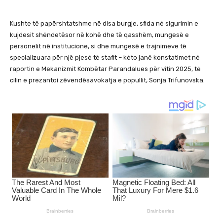
Kushte të papërshtatshme në disa burgje, sfida në sigurimin e
kujdesit shëndetësor në kohë dhe të qasshëm, mungesë e
personelit në institucione, si dhe mungesë e trajnimeve të
specializuara për një pjesë të stafit – këto janë konstatimet në
raportin e Mekanizmit Kombëtar Parandalues për vitin 2025, të
cilin e prezantoi zëvendësavokatja e popullit, Sonja Trifunovska.