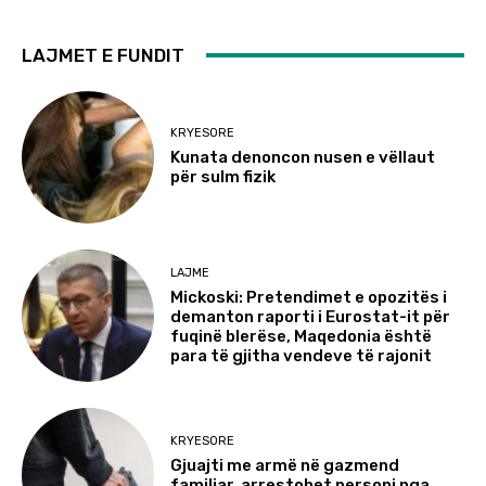
LAJMET E FUNDIT
KRYESORE
Kunata denoncon nusen e vëllaut
për sulm fizik
LAJME
Mickoski: Pretendimet e opozitës i
demanton raporti i Eurostat-it për
fuqinë blerëse, Maqedonia është
para të gjitha vendeve të rajonit
KRYESORE
Gjuajti me armë në gazmend
familjar, arrestohet personi nga