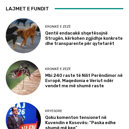
LAJMET E FUNDIT
KRONIKË E ZEZË
Qentë endacakë shqetësojnë
Strugën, kërkohen zgjidhje konkrete
dhe transparente për qytetarët
KRONIKË E ZEZË
Mbi 240 raste të Nilit Perëndimor në
Evropë, Maqedonia e Veriut ndër
vendet me më shumë raste
KRYESORE
Qoku komenton tensionet në
Kuvendin e Kosovës: “Paska edhe
shumë më keq”