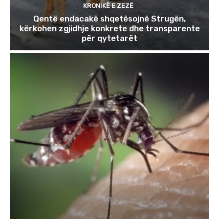
KRONIKË E ZEZË
Qentë endacakë shqetësojnë Strugën,
kërkohen zgjidhje konkrete dhe transparente
për qytetarët