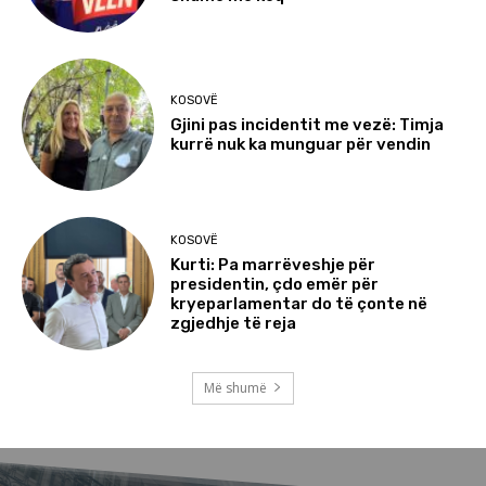
KOSOVË
Gjini pas incidentit me vezë: Timja
kurrë nuk ka munguar për vendin
KOSOVË
Kurti: Pa marrëveshje për
presidentin, çdo emër për
kryeparlamentar do të çonte në
zgjedhje të reja
Më shumë