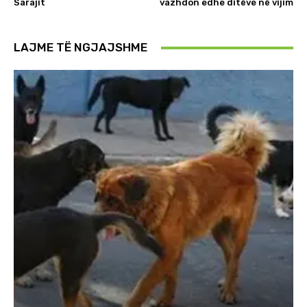
Sarajit
vazhdon edhe ditëve në vijim
LAJME TË NGJAJSHME