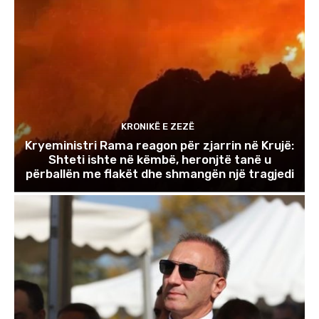
KRONIKË E ZEZË
Kryeministri Rama reagon për zjarrin në Krujë:
Shteti ishte në këmbë, heronjtë tanë u
përballën me flakët dhe shmangën një tragjedi