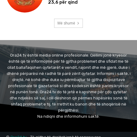
23,6 për qind
Më shumë
Ora24.tv është media online profesionale. Qëllimi jonë kryesor
është që të informojmë për të gjitha problemet dhe sfidat me të
cilat ballafaqohen qytetarët e vendit, rajonit dhe më gjerë, duke i
dhënë përparësi në radhë të parë zërit qytetar. Informimi i saktë, i
drejtë, në kohë dhe duke iu përmbajtur të gjitha dispozitave
profesionale të gazetarisë si dhe kodeksin është parimi kryesor
në punën tonë. Ora24.tv do të jetë e kapshme për çdo qytetar
dhe ndjekës së saj, i cili dëshiron që përmes hapësirës sonë të
shfaq problemet e tij, të rrethit ku banon dhe të shoqërisë në
përgjithësi.
Na ndiqni dhe informohuni saktë.