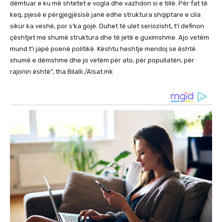
dëmtuar e ku më shtetet e vogla dhe vazhdon si e tillë. Për fat të
keq, pjesë e përgjegjësisë janë edhe struktura shqiptare e cila
sikur ka veshë, por s’ka gojë. Duhet të ulet seriozisht, t’i definon
çështjet me shumë struktura dhe të jetë e guximshme. Ajo vetëm
mund t’i japë poenë politikë. Kështu heshtje mendoj se është
shumë e dëmshme dhe jo vetëm për ato, për popullatën, për
rajonin është”, tha Bilalli./Alsat.mk