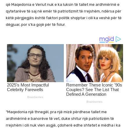
që Maqedonia e Veriut nuk e ka luksin të tallet me ardhmërinë e
qytetarëve të saj në emër të patriotizmit të rrejshëm, ndërsa për
këtë përgjegjës është faktori politik shqiptar i cili ka veshë për të
dëgjuar, por s’ka gojë për të folur.
“Maqedonia një thnegël, pra një mizë përdhese tallet me
ardhmërinë e banorëve të vet, duke shitur një patriotizëm të
rrejshëm i cili nuk vlen asgjë, çdoherë edhe shtetet e mëdha i ka