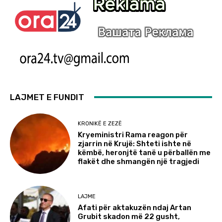
LAJMET E FUNDIT
KRONIKË E ZEZË
Kryeministri Rama reagon për
zjarrin në Krujë: Shteti ishte në
këmbë, heronjtë tanë u përballën me
flakët dhe shmangën një tragjedi
LAJME
Afati për aktakuzën ndaj Artan
Grubit skadon më 22 gusht,