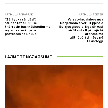
ARTIKULLI PARAPRAK
ARTIKULLI TJETËR
“Zëri yt ka rëndësi”,
Vajzat-inxhiniere nga
studentët e UNT-së
Maqedonia e Veriut pjesë e
thërrasin bashkëbisedim me
lëvizjes globale: Nga Shkupi
organizatorët para
në Stamboll për një të
protestës në Shkup
ardhme më
gjithëpërfshirëse në
teknologji
LAJME TË NGJAJSHME