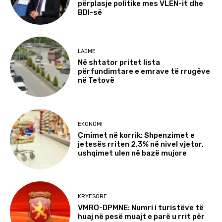
përplasje politike mes VLEN-it dhe
BDI-së
LAJME
Në shtator pritet lista
përfundimtare e emrave të rrugëve
në Tetovë
EKONOMI
Çmimet në korrik: Shpenzimet e
jetesës rriten 2,3% në nivel vjetor,
ushqimet ulen në bazë mujore
KRYESORE
VMRO-DPMNE: Numri i turistëve të
huaj në pesë muajt e parë u rrit për