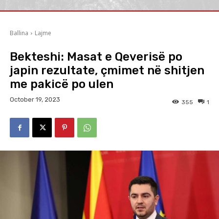
Ballina
Lajme
Bekteshi: Masat e Qeverisë po
japin rezultate, çmimet në shitjen
me pakicë po ulen
October 19, 2023
355
1