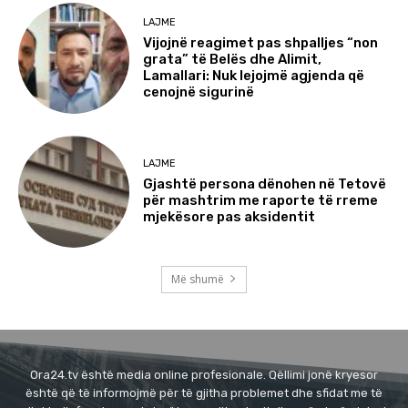
LAJME
Vijojnë reagimet pas shpalljes “non
grata” të Belës dhe Alimit,
Lamallari: Nuk lejojmë agjenda që
cenojnë sigurinë
LAJME
Gjashtë persona dënohen në Tetovë
për mashtrim me raporte të rreme
mjekësore pas aksidentit
Më shumë
Ora24.tv është media online profesionale. Qëllimi jonë kryesor
është që të informojmë për të gjitha problemet dhe sfidat me të