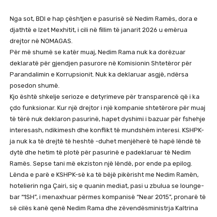
Nga sot, BDI e hap çështjen e pasurisë së Nedim Ramës, dora e
djathtë e Izet Mexhitit, i cili në fillim të janarit 2026 u emërua
drejtor në NOMAGAS.
Për më shumë se katër muaj, Nedim Rama nuk ka dorëzuar
deklaratë për gjendjen pasurore në Komisionin Shtetëror për
Parandalimin e Korrupsionit. Nuk ka deklaruar asgjë, ndërsa
posedon shumë.
Kjo është shkelje serioze e detyrimeve për transparencë që i ka
çdo funksionar. Kur një drejtor i një kompanie shtetërore për muaj
të tërë nuk deklaron pasurinë, hapet dyshimi i bazuar për fshehje
interesash, ndikimesh dhe konflikt të mundshëm interesi. KSHPK-
ja nuk ka të drejtë të heshtë -duhet menjëherë të hapë lëndë të
dytë dhe hetim të plotë për pasurinë e padeklaruar të Nedim
Ramës. Sepse tani më ekziston një lëndë, por ende pa epilog.
Lënda e parë e KSHPK-së ka të bëjë pikërisht me Nedim Ramën,
hotelierin nga Çairi, siç e quanin mediat, pasi u zbulua se lounge-
bar “1SH”, i menaxhuar përmes kompanisë “Near 2015”, pronarë të
së cilës kanë qenë Nedim Rama dhe zëvendësministrja Kaltrina