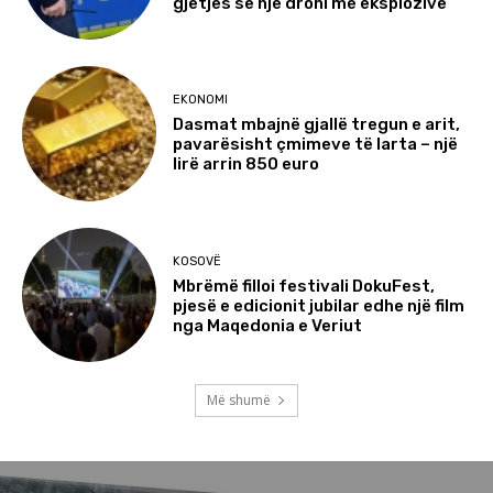
gjetjes së një droni me eksplozivë
EKONOMI
Dasmat mbajnë gjallë tregun e arit,
pavarësisht çmimeve të larta – një
lirë arrin 850 euro
KOSOVË
Mbrëmë filloi festivali DokuFest,
pjesë e edicionit jubilar edhe një film
nga Maqedonia e Veriut
Më shumë