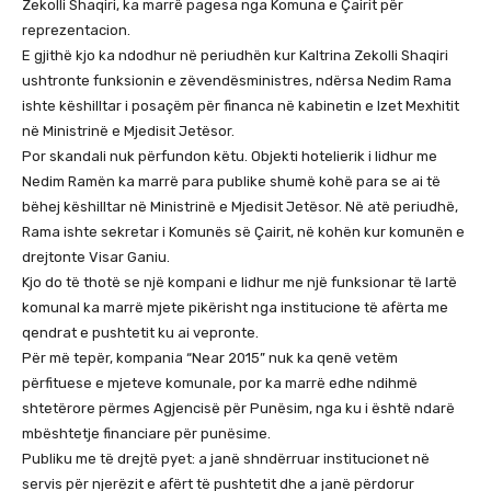
Zekolli Shaqiri, ka marrë pagesa nga Komuna e Çairit për
reprezentacion.
E gjithë kjo ka ndodhur në periudhën kur Kaltrina Zekolli Shaqiri
ushtronte funksionin e zëvendësministres, ndërsa Nedim Rama
ishte këshilltar i posaçëm për financa në kabinetin e Izet Mexhitit
në Ministrinë e Mjedisit Jetësor.
Por skandali nuk përfundon këtu. Objekti hotelierik i lidhur me
Nedim Ramën ka marrë para publike shumë kohë para se ai të
bëhej këshilltar në Ministrinë e Mjedisit Jetësor. Në atë periudhë,
Rama ishte sekretar i Komunës së Çairit, në kohën kur komunën e
drejtonte Visar Ganiu.
Kjo do të thotë se një kompani e lidhur me një funksionar të lartë
komunal ka marrë mjete pikërisht nga institucione të afërta me
qendrat e pushtetit ku ai vepronte.
Për më tepër, kompania “Near 2015” nuk ka qenë vetëm
përfituese e mjeteve komunale, por ka marrë edhe ndihmë
shtetërore përmes Agjencisë për Punësim, nga ku i është ndarë
mbështetje financiare për punësime.
Publiku me të drejtë pyet: a janë shndërruar institucionet në
servis për njerëzit e afërt të pushtetit dhe a janë përdorur