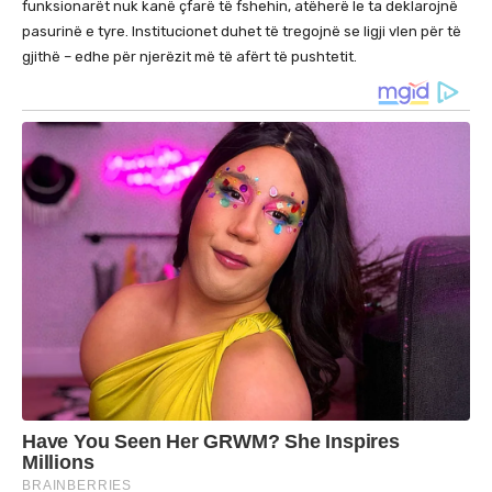
funksionarët nuk kanë çfarë të fshehin, atëherë le ta deklarojnë
pasurinë e tyre. Institucionet duhet të tregojnë se ligji vlen për të
gjithë – edhe për njerëzit më të afërt të pushtetit.