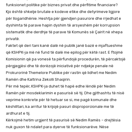
funksionet politike për biznes privat dhe përfitime financiare?
Kjo është shkelje brutale e kodeve etike dhe detyrimeve ligjore
për llogaridhënie. Heshtja për gjendjen pasurore dhe rrjedhat e
dyshimta të parave hapin dyshim të arsyeshëm për korrupsion
sistematik dhe derdhje të parave të Komunës së Çairit në xhepa
privatë.
Faktet që deri tani kanë dalë në publik janë bazë e mjaftueshme
që KSHPK-ja më në fund të dalë me epilog për këtë rast. E ftojmë
Komisionin që pa vonesë ta përfundojë procedurën, të përcaktojë
përgjegjësi dhe të dorëzojë iniciativë për ndjekje penale në
Prokurorinë Themelore Publike për rastin që lidhet me Nedim
Ramën dhe Kaltrina Zekolli Shaqirin.
Për më tepër, KSHPK-ja duhet të hapë edhe lëndë për Nedim
Ramën për mosdeklarimin e pasurisë së tij. Dhe gjithashtu të nisë
veprime konkrete për të hetuar se si, me pagë komunale dhe
këshilltari, ka arritur të krijojë pasuri disproporcionale me të
ardhurat e tij.
Kërkojmë hetim urgjent të pasurisë së Nedim Ramës – drejtësia
nuk guxon të ndalet para dyerve të funksionarëve. Nëse