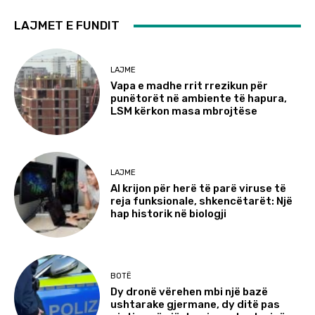
LAJMET E FUNDIT
LAJME
Vapa e madhe rrit rrezikun për
punëtorët në ambiente të hapura,
LSM kërkon masa mbrojtëse
LAJME
AI krijon për herë të parë viruse të
reja funksionale, shkencëtarët: Një
hap historik në biologji
BOTË
Dy dronë vërehen mbi një bazë
ushtarake gjermane, dy ditë pas