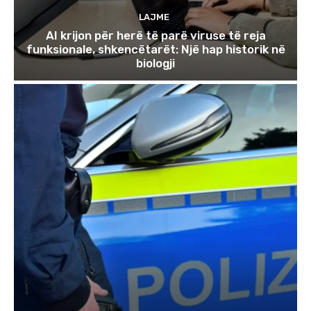
LAJME
AI krijon për herë të parë viruse të reja
funksionale, shkencëtarët: Një hap historik në
biologji