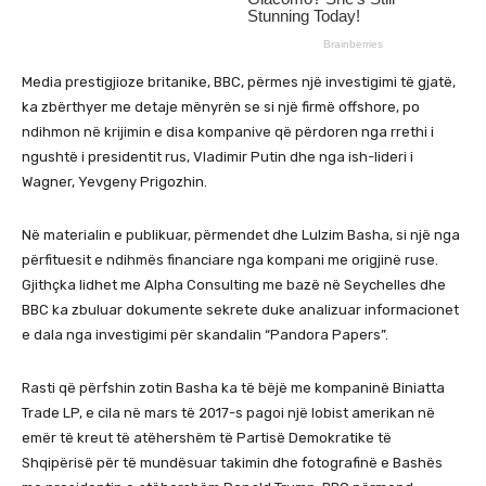
Media prestigjioze britanike, BBC, përmes një investigimi të gjatë,
ka zbërthyer me detaje mënyrën se si një firmë offshore, po
ndihmon në krijimin e disa kompanive që përdoren nga rrethi i
ngushtë i presidentit rus, Vladimir Putin dhe nga ish-lideri i
Wagner, Yevgeny Prigozhin.
Në materialin e publikuar, përmendet dhe Lulzim Basha, si një nga
përfituesit e ndihmës financiare nga kompani me origjinë ruse.
Gjithçka lidhet me Alpha Consulting me bazë në Seychelles dhe
BBC ka zbuluar dokumente sekrete duke analizuar informacionet
e dala nga investigimi për skandalin “Pandora Papers”.
Rasti që përfshin zotin Basha ka të bëjë me kompaninë Biniatta
Trade LP, e cila në mars të 2017-s pagoi një lobist amerikan në
emër të kreut të atëhershëm të Partisë Demokratike të
Shqipërisë për të mundësuar takimin dhe fotografinë e Bashës