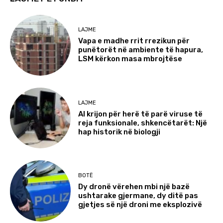
LAJME
Vapa e madhe rrit rrezikun për
punëtorët në ambiente të hapura,
LSM kërkon masa mbrojtëse
LAJME
AI krijon për herë të parë viruse të
reja funksionale, shkencëtarët: Një
hap historik në biologji
BOTË
Dy dronë vërehen mbi një bazë
ushtarake gjermane, dy ditë pas
gjetjes së një droni me eksplozivë