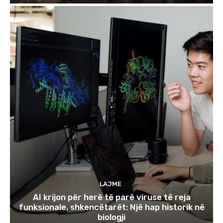
LAJME
AI krijon për herë të parë viruse të reja
funksionale, shkencëtarët: Një hap historik në
biologji