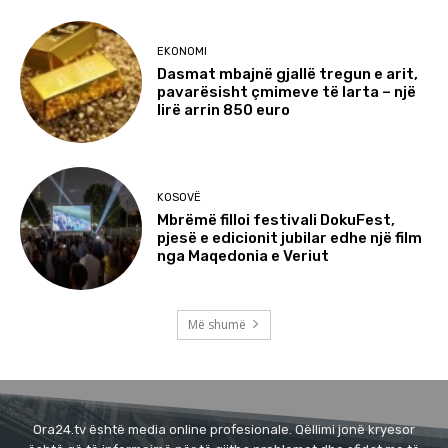
EKONOMI
Dasmat mbajnë gjallë tregun e arit,
pavarësisht çmimeve të larta – një
lirë arrin 850 euro
KOSOVË
Mbrëmë filloi festivali DokuFest,
pjesë e edicionit jubilar edhe një film
nga Maqedonia e Veriut
Më shumë
Ora24.tv është media online profesionale. Qëllimi jonë kryesor