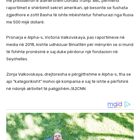
me presidentin e atëhershëm Donald Trump. BBC përmend
raportimet e shërbimit sekret amerikan, që besonte se fushata
zgjedhore e zotit Basha të ishte mbështetur fshehurazi nga Rusia
me 500 mijë dollarë.
Pronarja e Alpha-s, Victoria Valkovskaya, pas raportimeve në
media në 2018, kishte udhëzuar Biniattën për mënyrën se si mund
të fshihte pronësinë e saj duke përdorur një fondacion në
Seychelles.
Zonja Valkovskaya, drejtoresha e përgjithshme e Alpha-s, tha se
ajo “kategorikisht” mohoi që kompania e saj të ishte e përfshirë
në ndonjë aktivitet të paligjshëm./A2CNN