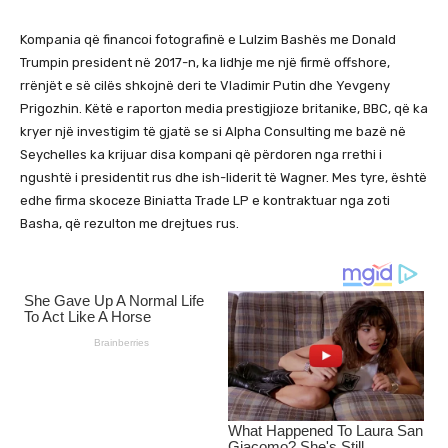
Kompania që financoi fotografinë e Lulzim Bashës me Donald
Trumpin president në 2017-n, ka lidhje me një firmë offshore,
rrënjët e së cilës shkojnë deri te Vladimir Putin dhe Yevgeny
Prigozhin. Këtë e raporton media prestigjioze britanike, BBC, që ka
kryer një investigim të gjatë se si Alpha Consulting me bazë në
Seychelles ka krijuar disa kompani që përdoren nga rrethi i
ngushtë i presidentit rus dhe ish-liderit të Wagner. Mes tyre, është
edhe firma skoceze Biniatta Trade LP e kontraktuar nga zoti
Basha, që rezulton me drejtues rus.