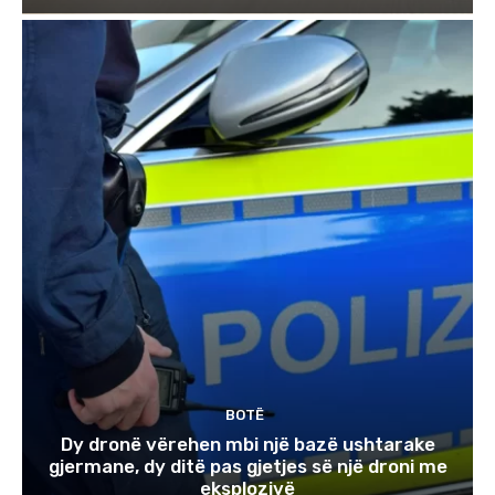
BOTË
Dy dronë vërehen mbi një bazë ushtarake
gjermane, dy ditë pas gjetjes së një droni me
eksplozivë