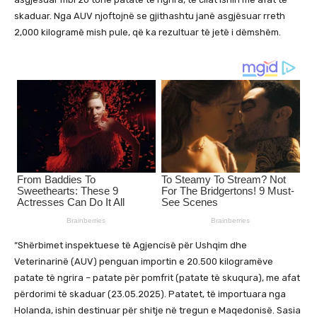
skaduar. Nga AUV njoftojnë se gjithashtu janë asgjësuar rreth
2,000 kilogramë mish pule, që ka rezultuar të jetë i dëmshëm.
“Shërbimet inspektuese të Agjencisë për Ushqim dhe
Veterinarinë (AUV) penguan importin e 20.500 kilogramëve
patate të ngrira – patate për pomfrit (patate të skuqura), me afat
përdorimi të skaduar (23.05.2025). Patatet, të importuara nga
Holanda, ishin destinuar për shitje në tregun e Maqedonisë. Sasia