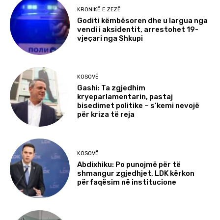
KRONIKË E ZEZË
Goditi këmbësoren dhe u largua nga
vendi i aksidentit, arrestohet 19-
vjeçari nga Shkupi
KOSOVË
Gashi: Ta zgjedhim
kryeparlamentarin, pastaj
bisedimet politike – s’kemi nevojë
për kriza të reja
KOSOVË
Abdixhiku: Po punojmë për të
shmangur zgjedhjet, LDK kërkon
përfaqësim në institucione