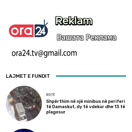
LAJMET E FUNDIT
BOTË
Shpërthim në një minibus në periferi
të Damaskut, dy të vdekur dhe 13 të
plagosur