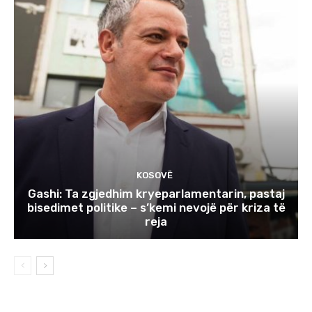
KOSOVË
Gashi: Ta zgjedhim kryeparlamentarin, pastaj
bisedimet politike – s’kemi nevojë për kriza të
reja