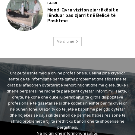
LAJME
Mendi Qyra viziton zjarrfikësit e
lënduar pas zjarrit në Belicë të
Poshtme
Më shumë
Ora24.tv është media online profesionale. Qëllimi jonë kryesor
është që të informojmë për të gjitha problemet dhe sfidat me të
cilat ballafaqohen qytetarët e vendit, rajonit dhe më gjerë, duke i
dhënë përparësi në radhë të parë zërit qytetar. Informimi i saktë, i
drejtë, në kohë dhe duke iu përmbajtur të gjitha dispozitave
profesionale të gazetarisë si dhe kodeksin është parimi kryesor
në punën tonë. Ora24.tv do të jetë e kapshme për çdo qytetar
dhe ndjekës së saj, i cili dëshiron që përmes hapësirës sonë të
shfaq problemet e tij, të rrethit ku banon dhe të shoqërisë në
përgjithësi.
Na ndiqni dhe informohuni saktë.