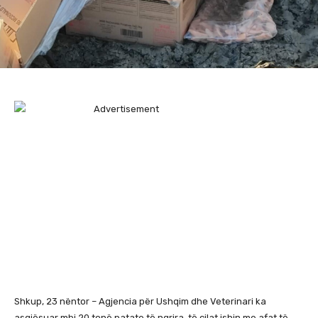
Shkup, 23 nëntor – Agjencia për Ushqim dhe Veterinari ka
asgjësuar mbi 20 tonë patate të ngrira, të cilat ishin me afat të