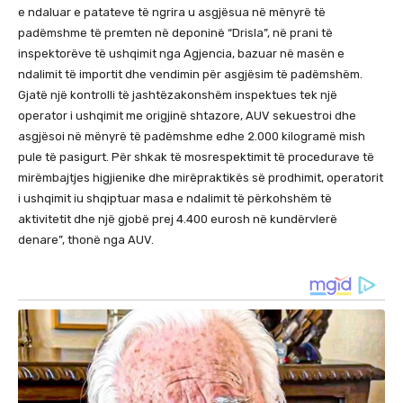
e ndaluar e patateve të ngrira u asgjësua në mënyrë të
padëmshme të premten në deponinë “Drisla”, në prani të
inspektorëve të ushqimit nga Agjencia, bazuar në masën e
ndalimit të importit dhe vendimin për asgjësim të padëmshëm.
Gjatë një kontrolli të jashtëzakonshëm inspektues tek një
operator i ushqimit me origjinë shtazore, AUV sekuestroi dhe
asgjësoi në mënyrë të padëmshme edhe 2.000 kilogramë mish
pule të pasigurt. Për shkak të mosrespektimit të procedurave të
mirëmbajtjes higjienike dhe mirëpraktikës së prodhimit, operatorit
i ushqimit iu shqiptuar masa e ndalimit të përkohshëm të
aktivitetit dhe një gjobë prej 4.400 eurosh në kundërvlerë
denare”, thonë nga AUV.