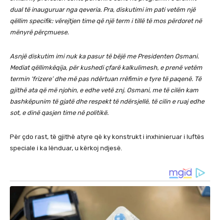
dual të inauguruar nga qeveria. Pra, diskutimi im pati vetëm një
qëllim specifik: vërejtjen time që një term i tillë të mos përdoret në
mënyrë përçmuese.
Asnjë diskutim imi nuk ka pasur të bëjë me Presidenten Osmani.
Mediat qëllimkëqija, për kushedi çfarë kalkulimesh, e prenë vetëm
termin ‘frizere’ dhe më pas ndërtuan rrëfimin e tyre të paqenë. Të
gjithë ata që më njohin, e edhe vetë znj. Osmani, me të cilën kam
bashkëpunim të gjatë dhe respekt të ndërsjellë, të cilin e ruaj edhe
sot, e dinë qasjen time në politikë.
Për çdo rast, të gjithë atyre që ky konstrukt i inxhinieruar i luftës
speciale i ka lënduar, u kërkoj ndjesë.