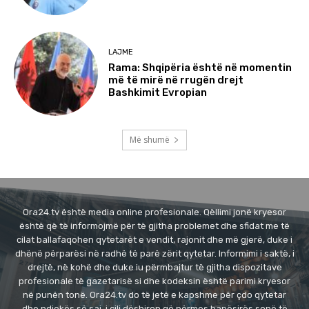
LAJME
Rama: Shqipëria është në momentin
më të mirë në rrugën drejt
Bashkimit Evropian
Më shumë
Ora24.tv është media online profesionale. Qëllimi jonë kryesor
është që të informojmë për të gjitha problemet dhe sfidat me të
cilat ballafaqohen qytetarët e vendit, rajonit dhe më gjerë, duke i
dhënë përparësi në radhë të parë zërit qytetar. Informimi i saktë, i
drejtë, në kohë dhe duke iu përmbajtur të gjitha dispozitave
profesionale të gazetarisë si dhe kodeksin është parimi kryesor
në punën tonë. Ora24.tv do të jetë e kapshme për çdo qytetar
dhe ndjekës së saj, i cili dëshiron që përmes hapësirës sonë të