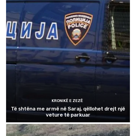
KRONIKË E ZEZË
Të shtëna me armë në Saraj, qëllohet drejt një
veture të parkuar