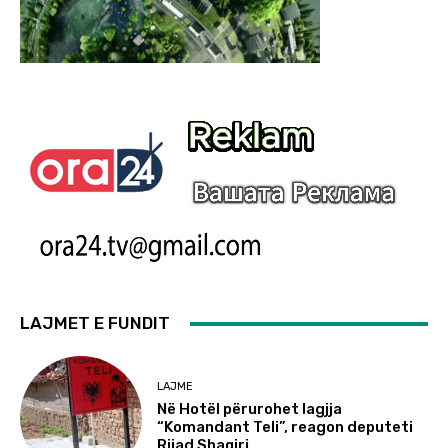
LAJMET E FUNDIT
LAJME
Në Hotël përurohet lagjja
“Komandant Teli”, reagon deputeti
Rijad Shaqiri