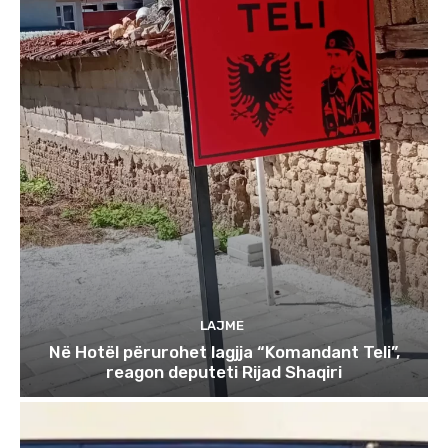
LAJME
Në Hotël përurohet lagjja “Komandant Teli”,
reagon deputeti Rijad Shaqiri