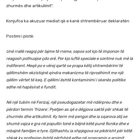
zhurmës dhe artikulimit”.
Konjufca ka akuzuar mediat që e kanë shtrembëruar deklaratën:
Postimi i plotë:
Unë rrallë reagoj për lajme të rreme, sepse sot kjo të imponon të
reagosh pothuajse çdo orë. Por kjo luftë speciale e sontme nuk më la
indiferent. Meqë po e vërej qartë se prapa këtij shtrembërimi të
qëllimshëm ekzistojnë qindra mekanizma të riprodhimit me një
qëllim vërtet të keq. E qëllimi është kontaminimi i skenës politike
edhe në hapësirat e fundit.
Në një tubim në Ferizaj, një pseudogazetar më ndërpreu dhe e
përdori termin ‘frizere’. Pyetjen as që e dëgjova saktë për shkak të
zhurmës dhe artikulimit. Ky term më pengoi dhe ia sqarova atij se
shumë vajza e gra në popullin tonë e bëjnë këtë punë fisnike dhe e
mbajnë familjen e tyre. Gjithashtu ia shpjegova se pikërisht për këtë
shkak ky profesion është përfshirë edhe në programin e arsimit