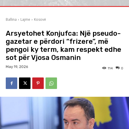
Ballina
Lajme
Kosovë
Arsyetohet Konjufca: Një pseudo-
gazetar e përdori “frizere”, më
pengoi ky term, kam respekt edhe
sot për Vjosa Osmanin
May 19, 2026
114
0