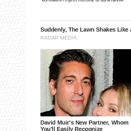
“konfiskimi i mjetit motorik të udhëtarëve”