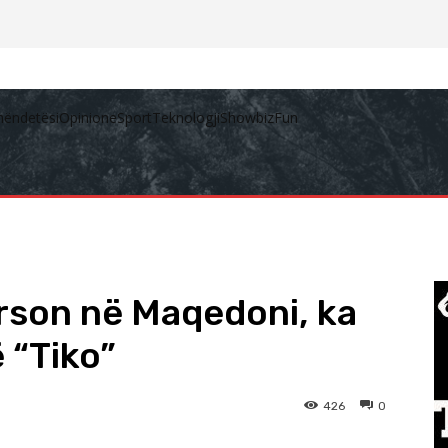
hëndetësi
Opinione
Sport
Teknologji
Showbiz
Fun
rson në Maqedoni, ka
 “Tiko”
426
0