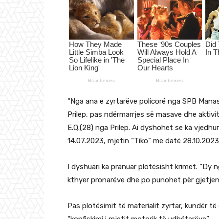
“Nga ana e zyrtarëve policorë nga SPB Manas
Prilep, pas ndërmarrjes së masave dhe aktivite
E.Q.(28) nga Prilep. Ai dyshohet se ka vjedh
14.07.2023, mjetin “Tiko” me datë 28.10.2023
I dyshuari ka pranuar plotësisht krimet. “Dy 
kthyer pronarëve dhe po punohet për gjetjen e
Pas plotësimit të materialit zyrtar, kundër t