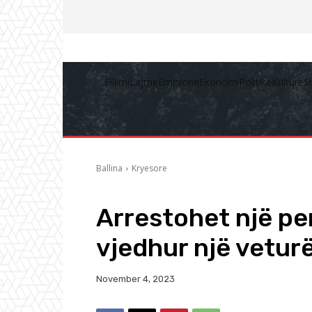
Fillimi
Lajme
Emisione
Ekonomi
Politikë
Kulturë
S
Ballina
Kryesore
Arrestohet një pe
vjedhur një veturë
November 4, 2023