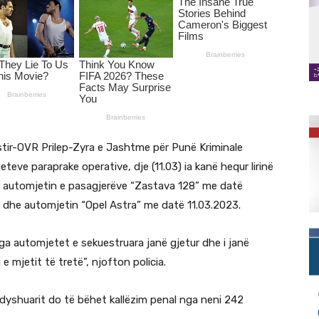
tir-OVR Prilep-Zyra e Jashtme për Punë Kriminale
teve paraprake operative, dje (11.03) ia kanë hequr lirinë
ur automjetin e pasagjerëve “Zastava 128” me datë
 dhe automjetin “Opel Astra” me datë 11.03.2023.
nga automjetet e sekuestruara janë gjetur dhe i janë
 mjetit të tretë”, njofton policia.
ë dyshuarit do të bëhet kallëzim penal nga neni 242