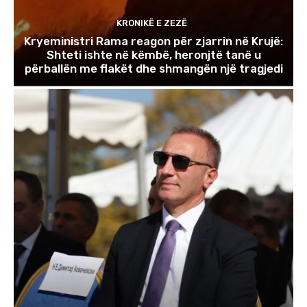
KRONIKË E ZEZË
Kryeministri Rama reagon për zjarrin në Krujë:
Shteti ishte në këmbë, heronjtë tanë u
përballën me flakët dhe shmangën një tragjedi