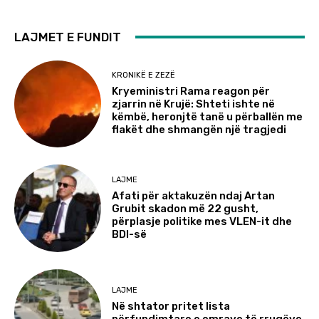
LAJMET E FUNDIT
KRONIKË E ZEZË
Kryeministri Rama reagon për
zjarrin në Krujë: Shteti ishte në
këmbë, heronjtë tanë u përballën me
flakët dhe shmangën një tragjedi
LAJME
Afati për aktakuzën ndaj Artan
Grubit skadon më 22 gusht,
përplasje politike mes VLEN-it dhe
BDI-së
LAJME
Në shtator pritet lista