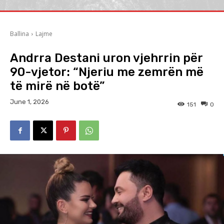
Ballina
Lajme
Andrra Destani uron vjehrrin për
90-vjetor: “Njeriu me zemrën më
të mirë në botë”
June 1, 2026
151
0