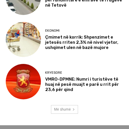
përfundimtare e emrave të rrugëve
në Tetovë
EKONOMI
Çmimet në korrik: Shpenzimet e
jetesës rriten 2,3% në nivel vjetor,
ushqimet ulen në bazë mujore
KRYESORE
VMRO-DPMNE: Numri i turistëve të
huaj në pesë muajt e parë u rrit për
23,6 për qind
Më shumë