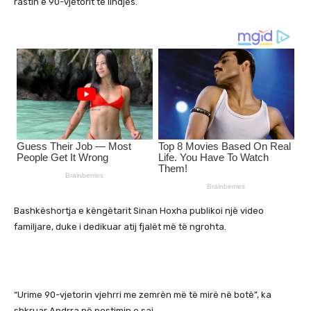
rastin e 90-vjetorit të lindjes.
Bashkëshortja e këngëtarit Sinan Hoxha publikoi një video
familjare, duke i dedikuar atij fjalët më të ngrohta.
“Urime 90-vjetorin vjehrri me zemrën më të mirë në botë”, ka
shkruar Andrra në postimin e saj.