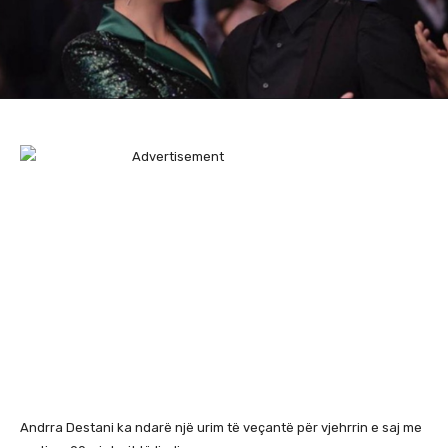
Andrra Destani ka ndarë një urim të veçantë për vjehrrin e saj me