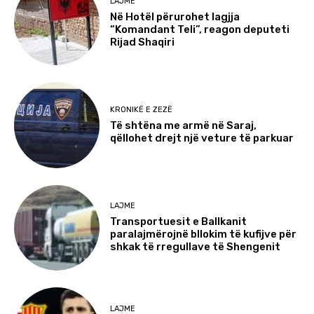
LAJME
Në Hotël përurohet lagjja
“Komandant Teli”, reagon deputeti
Rijad Shaqiri
KRONIKË E ZEZË
Të shtëna me armë në Saraj,
qëllohet drejt një veture të parkuar
LAJME
Transportuesit e Ballkanit
paralajmërojnë bllokim të kufijve për
shkak të rregullave të Shengenit
LAJME