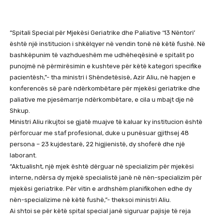
“Spitali Special për Mjekësi Geriatrike dhe Paliative ‘13 Nëntori’
është një institucion i shkëlqyer në vendin tonë në këtë fushë. Në
bashkëpunim të vazhdueshëm me udhëheqësinë e spitalit po
punojmë në përmirësimin e kushteve për këtë kategori specifike
pacientësh,”- tha ministri i Shëndetësisë, Azir Aliu, në hapjen e
konferencës së parë ndërkombëtare për mjekësi geriatrike dhe
paliative me pjesëmarrje ndërkombëtare, e cila u mbajt dje në
Shkup.
Ministri Aliu rikujtoi se gjatë muajve të kaluar ky institucion është
përforcuar me staf profesional, duke u punësuar gjithsej 48
persona – 23 kujdestarë, 22 higjienistë, dy shoferë dhe një
laborant.
“Aktualisht, një mjek është dërguar në specializim për mjekësi
interne, ndërsa dy mjekë specialistë janë në nën-specializim për
mjekësi geriatrike. Për vitin e ardhshëm planifikohen edhe dy
nën-specializime në këtë fushë,”- theksoi ministri Aliu.
Ai shtoi se për këtë spital special janë siguruar pajisje të reja