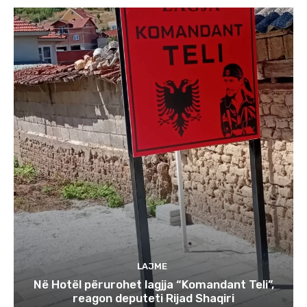
LAJME
Në Hotël përurohet lagjja “Komandant Teli”,
reagon deputeti Rijad Shaqiri