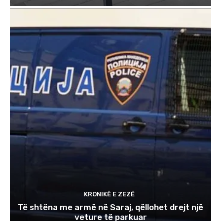
KRONIKË E ZEZË
Të shtëna me armë në Saraj, qëllohet drejt një
veture të parkuar