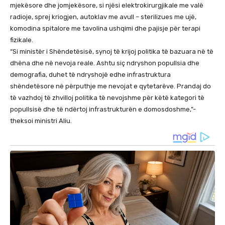
mjekësore dhe jomjekësore, si njësi elektrokirurgjikale me valë
radioje, sprej kriogjen, autoklav me avull – sterilizues me ujë,
komodina spitalore me tavolina ushqimi dhe pajisje për terapi
fizikale.
“Si ministër i Shëndetësisë, synoj të krijoj politika të bazuara në të
dhëna dhe në nevoja reale. Ashtu siç ndryshon popullsia dhe
demografia, duhet të ndryshojë edhe infrastruktura
shëndetësore në përputhje me nevojat e qytetarëve. Prandaj do
të vazhdoj të zhvilloj politika të nevojshme për këtë kategori të
popullsisë dhe të ndërtoj infrastrukturën e domosdoshme,”-
theksoi ministri Aliu.