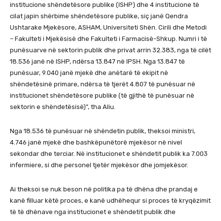
institucione shëndetësore publike (ISHP) dhe 4 institucione të
cilat japin shërbime shëndetësore publike, siç janë Qendra
Ushtarake Mjekësore, ASHAM, Universiteti Shën. Cirili dhe Metodi
– Fakulteti i Mjekësisë dhe Fakulteti i Farmacisë-Shkup. Numri i të
punësuarve në sektorin publik dhe privat arrin 32.383, nga të cilët
18.536 janë në ISHP, ndërsa 13.847 në IPSH. Nga 13.847 të
punësuar, 9.040 janë mjekë dhe anëtarë të ekipit në
shëndetësinë primare, ndërsa të tjerët 4.807 të punësuar në
institucionet shëndetësore publike (të gjithë të punësuar në
sektorin e shëndetësisë)”, tha Aliu.
Nga 18.536 të punësuar në shëndetin publik, theksoi ministri,
4.746 janë mjekë dhe bashkëpunëtorë mjekësor në nivel
sekondar dhe terciar. Në institucionet e shëndetit publik ka 7.003
infermiere, si dhe personel tjetër mjekësor dhe jomjekësor.
Ai theksoi se nuk beson në politika pa të dhëna dhe prandaj e
kanë filluar këtë proces, e kanë udhëhequr si proces të kryqëzimit
të të dhënave nga institucionet e shëndetit publik dhe