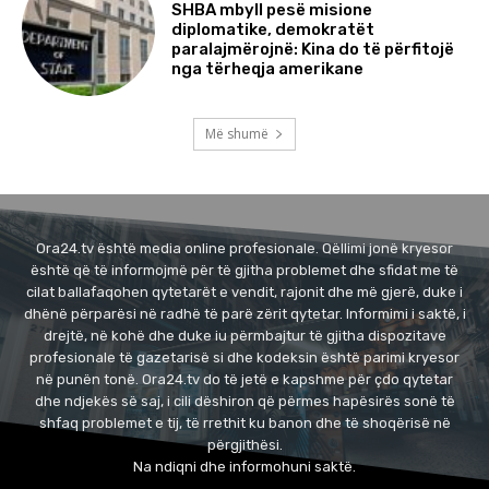
SHBA mbyll pesë misione
diplomatike, demokratët
paralajmërojnë: Kina do të përfitojë
nga tërheqja amerikane
Më shumë
Ora24.tv është media online profesionale. Qëllimi jonë kryesor
është që të informojmë për të gjitha problemet dhe sfidat me të
cilat ballafaqohen qytetarët e vendit, rajonit dhe më gjerë, duke i
dhënë përparësi në radhë të parë zërit qytetar. Informimi i saktë, i
drejtë, në kohë dhe duke iu përmbajtur të gjitha dispozitave
profesionale të gazetarisë si dhe kodeksin është parimi kryesor
në punën tonë. Ora24.tv do të jetë e kapshme për çdo qytetar
dhe ndjekës së saj, i cili dëshiron që përmes hapësirës sonë të
shfaq problemet e tij, të rrethit ku banon dhe të shoqërisë në
përgjithësi.
Na ndiqni dhe informohuni saktë.