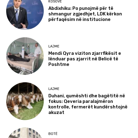
KOSOVË
Abdixhiku: Po punojmë për të
shmangur zgjedhjet, LDK kërkon
përfaqësim në institucione
LAJME
Mendi Qyra viziton zjarrfikësit e
lënduar pas zjarrit në Belicë të
Poshtme
LAJME
Duhani, qumështi dhe bagëtitë në
fokus: Qeveria paralajmëron
kontrolle, fermerët kundërshtojnë
akuzat
BOTË