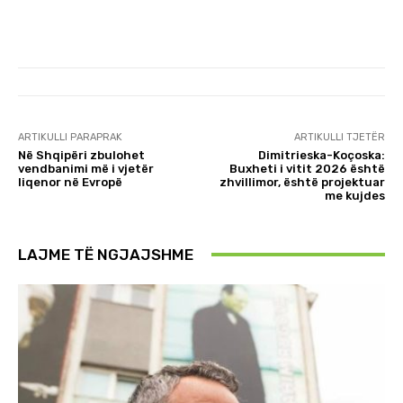
ARTIKULLI PARAPRAK
ARTIKULLI TJETËR
Në Shqipëri zbulohet
Dimitrieska-Koçoska:
vendbanimi më i vjetër
Buxheti i vitit 2026 është
liqenor në Evropë
zhvillimor, është projektuar
me kujdes
LAJME TË NGJAJSHME