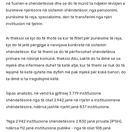
në fushën e shëndetësisë dhe se do të mund ta ndjekin lëvizjen e
burimeve njerëzore në sistemin shëndetësor, nga pensionimi,
punësime të reja, specializime, deri te transferimi nga njëri
institucion në tjetrin.
Ai theksoi se kjo do të thotë se kur të flitet për punësime të reja,
kjo do të jetë përgjigje e nevojave konkrete në sistemin
shëndetësor. Kur të themi se do të përforcohet shëndetësia
primare në ndonjë komunë, theksoi Aliu, saktë do ta dimë se sa
mjekë dhe infermiere duhet të ketë atje, kur të themi se nuk do të
lejojmë të ketë qytete me dyfish më pak mjekë për kokë banori, do
ta dimë si ta rregullojmë këtë.
Sipas analizës, në vend ka gjithsej 3.779 institucione
shëndetësore nga të cilat 2.942 janë në rrjetin e institucioneve
shëndetësore, ndërsa jashtë rrjetit janë 837 institucione.
“Nga 2.942 institucione shëndetësore 2.830 janë private (IPSH),
ndërsa 112 janë institucione publike – nga të cilat 108 janë