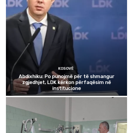
KOSOVË
Abdixhiku: Po punojmë për të shmangur
zgjedhjet, LDK kërkon përfaqësim në
institucione