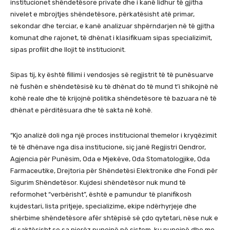
institucionet shëndetësore private dhe i kanë lidhur të gjitha
nivelet e mbrojtjes shëndetësore, përkatësisht atë primar,
sekondar dhe terciar, e kanë analizuar shpërndarjen në të gjitha
komunat dhe rajonet, të dhënat i klasifikuam sipas specializimit,
sipas profilit dhe llojit të institucionit.
Sipas tij, ky është fillimi i vendosjes së regjistrit të të punësuarve
në fushën e shëndetësisë ku të dhënat do të mund t’i shikojnë në
kohë reale dhe të krijojnë politika shëndetësore të bazuara në të
dhënat e përditësuara dhe të sakta në kohë.
“Kjo analizë doli nga një proces institucional themelor i kryqëzimit
të të dhënave nga disa institucione, siç janë Regjistri Qendror,
Agjencia për Punësim, Oda e Mjekëve, Oda Stomatologjike, Oda
Farmaceutike, Drejtoria për Shëndetësi Elektronike dhe Fondi për
Sigurim Shëndetësor. Kujdesi shëndetësor nuk mund të
reformohet “verbërisht”, është e pamundur të planifikosh
kujdestari, lista pritjeje, specializime, ekipe ndërhyrjeje dhe
shërbime shëndetësore afër shtëpisë së çdo qytetari, nëse nuk e
di saktësisht se sa njerëz punojnë në sistem, ku punojnë dhe me