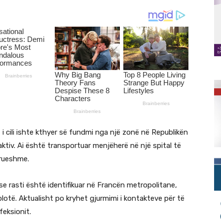
 i cili ishte kthyer së fundmi nga një zonë në Republikën
ktiv. Ai është transportuar menjëherë në një spital të
drueshme.
se rasti është identifikuar në Francën metropolitane,
lotë. Aktualisht po kryhet gjurmimi i kontakteve për të
eksionit.