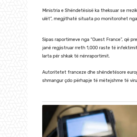
Ministria e Shëndetësisë ka theksuar se rrez
ulët”, megjithatë situata po monitorohet nga
Sipas raportimeve nga “Ouest France”, që pr
janë regjistruar rreth 1,000 raste të infekti
larta për shkak të nënraportimit.
Autoritetet franceze dhe shëndetësore europ
shmangur çdo përhapje të mëtejshme të viru