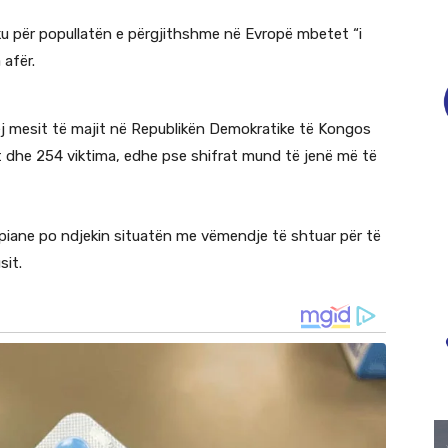
iku për popullatën e përgjithshme në Evropë mbetet “i
 afër.
ej mesit të majit në Republikën Demokratike të Kongos
mit dhe 254 viktima, edhe pse shifrat mund të jenë më të
iane po ndjekin situatën me vëmendje të shtuar për të
sit.