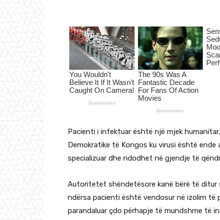
Pacienti i infektuar është një mjek humanitar,
Demokratike të Kongos ku virusi është ende a
specializuar dhe ndodhet në gjendje të qën
Autoritetet shëndetësore kanë bërë të ditur 
ndërsa pacienti është vendosur në izolim të p
parandaluar çdo përhapje të mundshme të inf