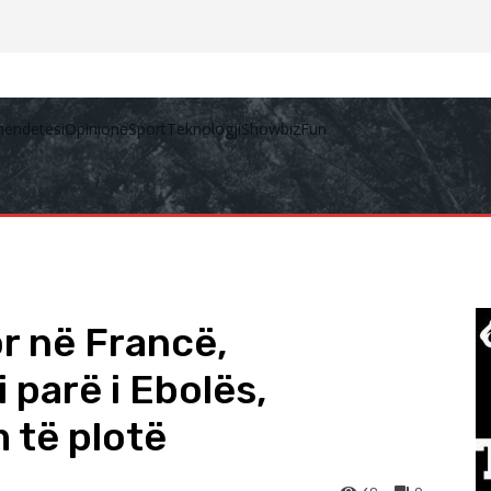
hëndetësi
Opinione
Sport
Teknologji
Showbiz
Fun
r në Francë,
 parë i Ebolës,
m të plotë