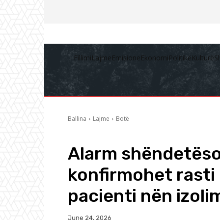
Fillimi
Lajme
Emisione
Ekonomi
Politikë
Kulturë
S
Ballina
Lajme
Botë
Alarm shëndetëso
konfirmohet rasti i
pacienti nën izoli
June 24, 2026