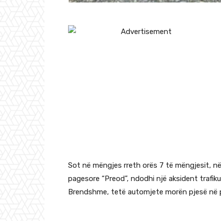
Sot në mëngjes rreth orës 7 të mëngjesit, n
pagesore “Preod”, ndodhi një aksident trafik
Brendshme, tetë automjete morën pjesë në pë