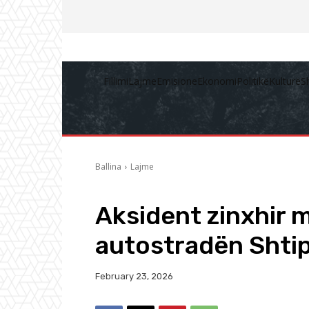
Fillimi
Lajme
Emisione
Ekonomi
Politikë
Kulturë
S
Ballina
Lajme
Aksident zinxhir 
autostradën Shti
February 23, 2026