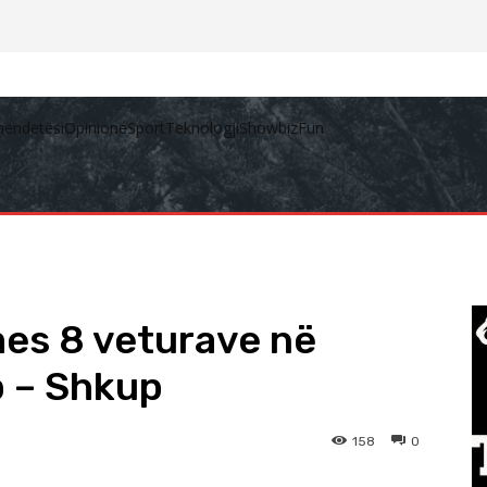
hëndetësi
Opinione
Sport
Teknologji
Showbiz
Fun
mes 8 veturave në
p – Shkup
158
0