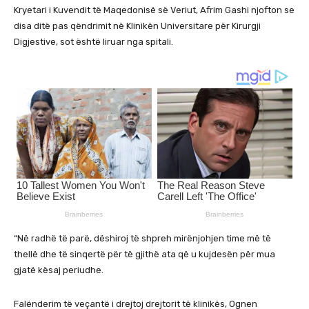
Kryetari i Kuvendit të Maqedonisë së Veriut, Afrim Gashi njofton se
disa ditë pas qëndrimit në Klinikën Universitare për Kirurgji
Digjestive, sot është liruar nga spitali.
“Në radhë të parë, dëshiroj të shpreh mirënjohjen time më të
thellë dhe të sinqertë për të gjithë ata që u kujdesën për mua
gjatë kësaj periudhe.
Falënderim të veçantë i drejtoj drejtorit të klinikës, Ognen