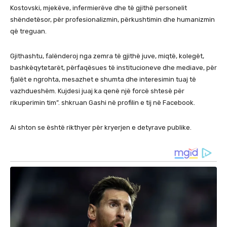
Kostovski, mjekëve, infermierëve dhe të gjithë personelit
shëndetësor, për profesionalizmin, përkushtimin dhe humanizmin
që treguan.
Gjithashtu, falënderoj nga zemra të gjithë juve, miqtë, kolegët,
bashkëqytetarët, përfaqësues të institucioneve dhe mediave, për
fjalët e ngrohta, mesazhet e shumta dhe interesimin tuaj të
vazhdueshëm. Kujdesi juaj ka qenë një forcë shtesë për
rikuperimin tim”. shkruan Gashi në profilin e tij në Facebook.
Ai shton se është rikthyer për kryerjen e detyrave publike.