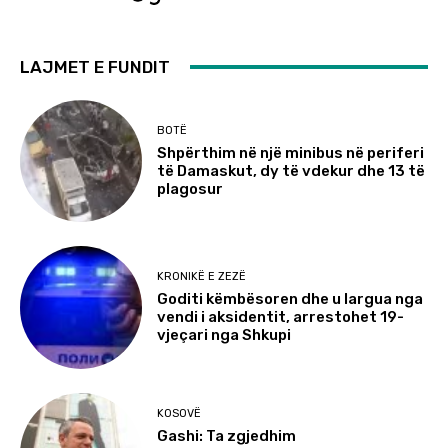
LAJMET E FUNDIT
BOTË
Shpërthim në një minibus në periferi
të Damaskut, dy të vdekur dhe 13 të
plagosur
KRONIKË E ZEZË
Goditi këmbësoren dhe u largua nga
vendi i aksidentit, arrestohet 19-
vjeçari nga Shkupi
KOSOVË
Gashi: Ta zgjedhim