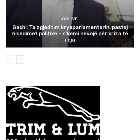
KOSOVË
Gashi: Ta zgjedhim kryeparlamentarin, pastaj
bisedimet politike – s’kemi nevojë për kriza të
reja