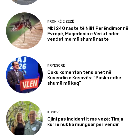
KRONIKË E ZEZË
Mbi 240 raste të Nilit Perëndimor në
Evropë, Maqedonia e Veriut ndër
vendet me më shumë raste
KRYESORE
Qoku komenton tensionet në
Kuvendin e Kosovës: “Paska edhe
shumë më keq”
KOSOVË
Gjini pas incidentit me vezë: Timja
kurrë nuk ka munguar për vendin