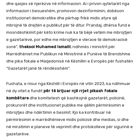
dhe qasjes së njerëzve në informacion. Ai i privon qytetarët nga
informacion i besueshëm, promovon dezinformimin, dobëson
institucionet demokratike dhe përhap frikë midis atyre që
mbrojnë të drejtën e publikut për të ditur. Prandaj, dhënia fund e
mosndëshkimit për këto krime nuk ka të bëjë vetëm me mbrojtjen
e gazetarëve, por edhe me mbrojtjen e vlerave të demokracisë
sonë”,
theksoi Muhamed Ismaili
, ndihmës i ministrit për
Marrëdhëniet me Publikun në Ministrinë e Punëve të Brendshme
dhe pika fokale e Maqedonisë në Këshillin e Evropës për fushatën
“Gazetarët janë të rëndësishëm”.
Fushata, e nisur nga Këshilli i Evropës në vitin 2023, ka ndihmuar
në dy vitet e fundit
për të krijuar një rrjet pikash fokale
kombëtare
dhe komitetesh që bashkojnë gazetarët, policinë,
prokurorët dhe institucionet publike me qëllim përmirësimin e
mbrojtjes dhe ndërtimin e besimit. Kjo ka kontribuar në
përmirësimin e marrëdhënieve midis policisë dhe medias, si dhe
në miratimin e planeve të veprimit dhe protokolleve për sigurinë e
gazetarëve.