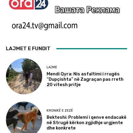
LAJMET E FUNDIT
LAJME
Mendi Qyra: Nis asfaltimi i rrugës
“Dupçishta” në Zagraçan pas rreth
20 vitesh pritje
KRONIKË E ZEZË
Bekteshi: Problemi i qenve endacakë
në Strugë kërkon zgjidhje urgjente
dhe konkrete