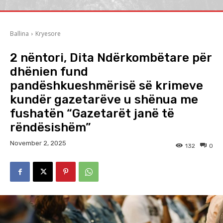
Ballina
Kryesore
2 nëntori, Dita Ndërkombëtare për
dhënien fund
pandëshkueshmërisë së krimeve
kundër gazetarëve u shënua me
fushatën “Gazetarët janë të
rëndësishëm”
November 2, 2025
132
0