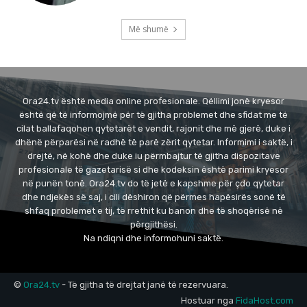
Më shumë
Ora24.tv është media online profesionale. Qëllimi jonë kryesor
është që të informojmë për të gjitha problemet dhe sfidat me të
cilat ballafaqohen qytetarët e vendit, rajonit dhe më gjerë, duke i
dhënë përparësi në radhë të parë zërit qytetar. Informimi i saktë, i
drejtë, në kohë dhe duke iu përmbajtur të gjitha dispozitave
profesionale të gazetarisë si dhe kodeksin është parimi kryesor
në punën tonë. Ora24.tv do të jetë e kapshme për çdo qytetar
dhe ndjekës së saj, i cili dëshiron që përmes hapësirës sonë të
shfaq problemet e tij, të rrethit ku banon dhe të shoqërisë në
përgjithësi.
Na ndiqni dhe informohuni saktë.
©
Ora24.tv
- Të gjitha të drejtat janë të rezervuara.
Hostuar nga
FidaHost.com