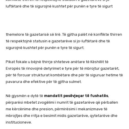
luftëtarë dhe të sigurojnë kushtet për punën e tyre të sigurt
themelore të gazetarisë së lirë. Të gjitha palët në konflikte thirren
të respektojnë statusin e gazetarëve si jo-luftëtarë dhe të
sigurojnë kushtet për punën e tyre të sigurt.
Pikat fokale u bëjnë thirrje shteteve anëtare të Këshillit të
Evropës të rinovojnë detyrimet e tyre për të mbrojtur gazetarët,
për të forcuar strukturat kombëtare dhe për të siguruar hetime të
pavarura dhe efektive për të gjitha sulmet.
Në gjysmën e dytë të
mandatit pesëvjeçar të fushatës
,
përparësi mbetet zvogëlimi i numrit të gazetarëve që përballen
me kërcënime dhe presion, përmirësimi i mekanizmave të
mbrojtjes dhe rritja e besimit midis gazetarëve, qytetarëve dhe
institucioneve.