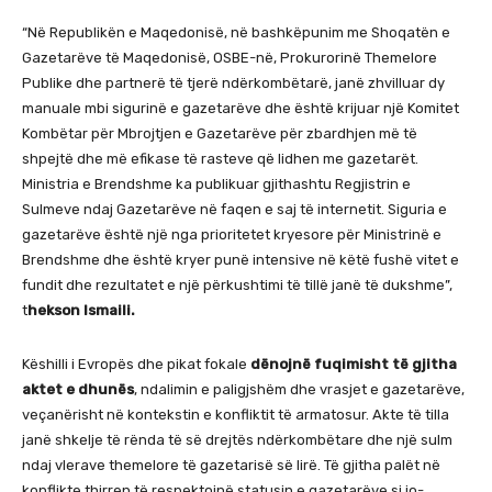
“Në Republikën e Maqedonisë, në bashkëpunim me Shoqatën e
Gazetarëve të Maqedonisë, OSBE-në, Prokurorinë Themelore
Publike dhe partnerë të tjerë ndërkombëtarë, janë zhvilluar dy
manuale mbi sigurinë e gazetarëve dhe është krijuar një Komitet
Kombëtar për Mbrojtjen e Gazetarëve për zbardhjen më të
shpejtë dhe më efikase të rasteve që lidhen me gazetarët.
Ministria e Brendshme ka publikuar gjithashtu Regjistrin e
Sulmeve ndaj Gazetarëve në faqen e saj të internetit. Siguria e
gazetarëve është një nga prioritetet kryesore për Ministrinë e
Brendshme dhe është kryer punë intensive në këtë fushë vitet e
fundit dhe rezultatet e një përkushtimi të tillë janë të dukshme”,
t
hekson Ismaili.
Këshilli i Evropës dhe pikat fokale
dënojnë fuqimisht të gjitha
aktet e dhunës
, ndalimin e paligjshëm dhe vrasjet e gazetarëve,
veçanërisht në kontekstin e konfliktit të armatosur. Akte të tilla
janë shkelje të rënda të së drejtës ndërkombëtare dhe një sulm
ndaj vlerave themelore të gazetarisë së lirë. Të gjitha palët në
konflikte thirren të respektojnë statusin e gazetarëve si jo-