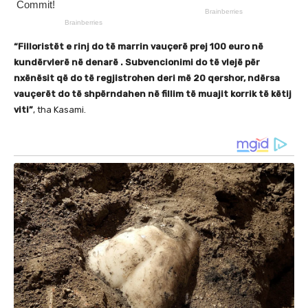
“Filloristët e rinj do të marrin vauçerë prej 100 euro në
kundërvlerë në denarë . Subvencionimi do të vlejë për
nxënësit që do të regjistrohen deri më 20 qershor, ndërsa
vauçerët do të shpërndahen në fillim të muajit korrik të këtij
viti”
, tha Kasami.