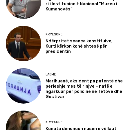
ri i Institucionit Nacional “Muzeu i
Kumanovës”
KRYESORE
Ndërpritet seanca konstituive,
Kurti kërkon kohë shtesë për
presidentin
LAJME
Marihuanë, aksident pa patentë dhe
përleshje mes të rinjve – natë e
ngarkuar për policinë në Tetovë dhe
Gostivar
KRYESORE
Kunata denoncon nusen e vëllaut