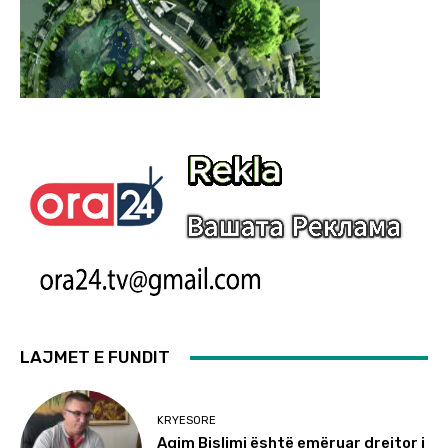
LAJMET E FUNDIT
KRYESORE
Agim Bislimi është emëruar drejtor i