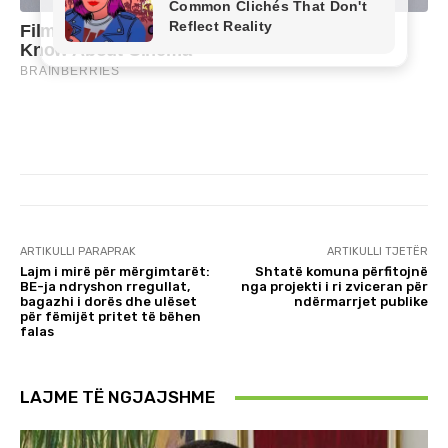
ARTIKULLI PARAPRAK
ARTIKULLI TJETËR
Lajm i mirë për mërgimtarët:
Shtatë komuna përfitojnë
BE-ja ndryshon rregullat,
nga projekti i ri zviceran për
bagazhi i dorës dhe ulëset
ndërmarrjet publike
për fëmijët pritet të bëhen
falas
LAJME TË NGJAJSHME