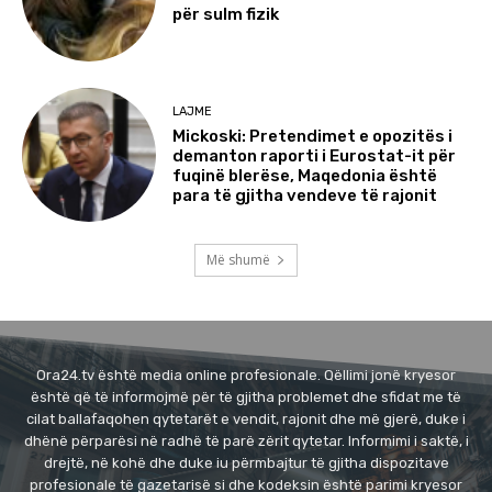
për sulm fizik
LAJME
Mickoski: Pretendimet e opozitës i
demanton raporti i Eurostat-it për
fuqinë blerëse, Maqedonia është
para të gjitha vendeve të rajonit
Më shumë
Ora24.tv është media online profesionale. Qëllimi jonë kryesor
është që të informojmë për të gjitha problemet dhe sfidat me të
cilat ballafaqohen qytetarët e vendit, rajonit dhe më gjerë, duke i
dhënë përparësi në radhë të parë zërit qytetar. Informimi i saktë, i
drejtë, në kohë dhe duke iu përmbajtur të gjitha dispozitave
profesionale të gazetarisë si dhe kodeksin është parimi kryesor