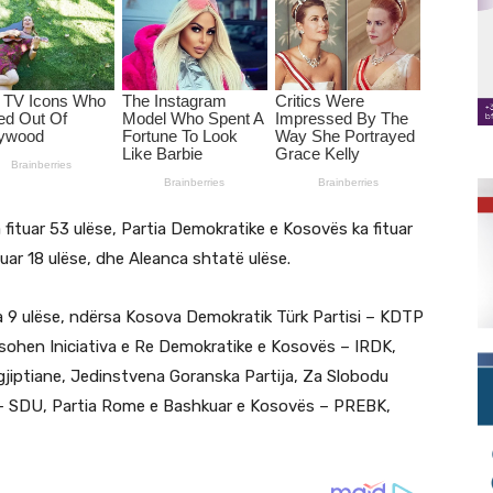
 fituar 53 ulëse, Partia Demokratike e Kosovës ka fituar
uar 18 ulëse, dhe Aleanca shtatë ulëse.
a 9 ulëse, ndërsa Kosova Demokratik Türk Partisi – KDTP
qësohen Iniciativa e Re Demokratike e Kosovës – IRDK,
gjiptiane, Jedinstvena Goranska Partija, Za Slobodu
 – SDU, Partia Rome e Bashkuar e Kosovës – PREBK,