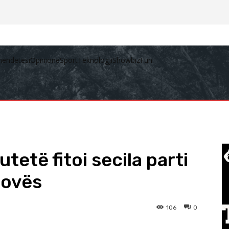
hëndetësi
Opinione
Sport
Teknologji
Showbiz
Fun
tetë fitoi secila parti
sovës
106
0