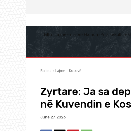
Fillimi
Lajme
Emisione
Ekonomi
Politikë
Kulturë
S
Ballina
Lajme
Kosovë
Zyrtare: Ja sa depu
në Kuvendin e Ko
June 27, 2026