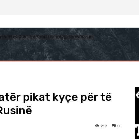
hëndetësi
Opinione
Sport
Teknologji
Showbiz
Fun
tër pikat kyçe për të
Rusinë
219
0