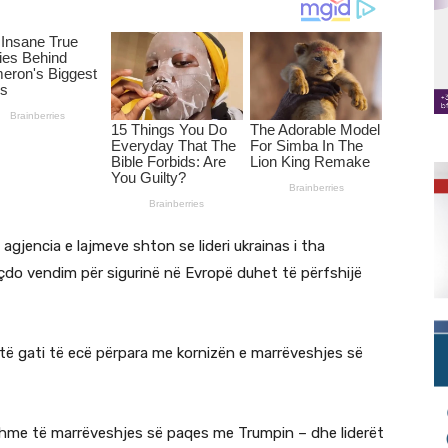
, agjencia e lajmeve shton se lideri ukrainas i tha
 çdo vendim për sigurinë në Evropë duhet të përfshijë
të gati të ecë përpara me kornizën e marrëveshjes së
eshme të marrëveshjes së paqes me Trumpin – dhe liderët