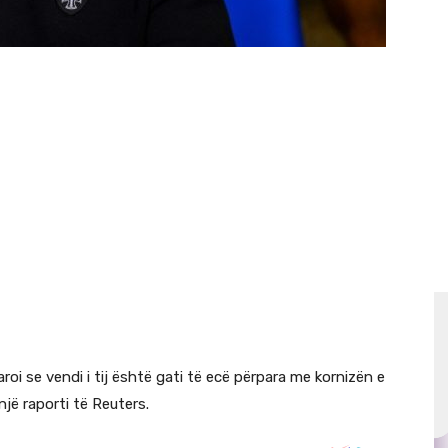
roi se vendi i tij është gati të ecë përpara me kornizën e
jë raporti të Reuters.