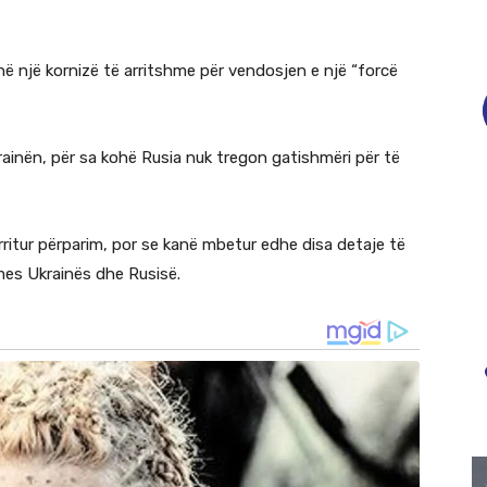
në një kornizë të arritshme për vendosjen e një “forcë
ainën, për sa kohë Rusia nuk tregon gatishmëri për të
rritur përparim, por se kanë mbetur edhe disa detaje të
mes Ukrainës dhe Rusisë.