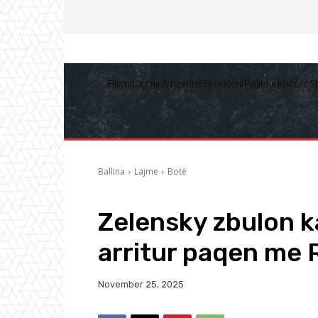
Fillimi
Lajme
Emisione
Ekonomi
Politikë
Kulturë
S
Ballina
Lajme
Botë
Zelensky zbulon ka
arritur paqen me 
November 25, 2025