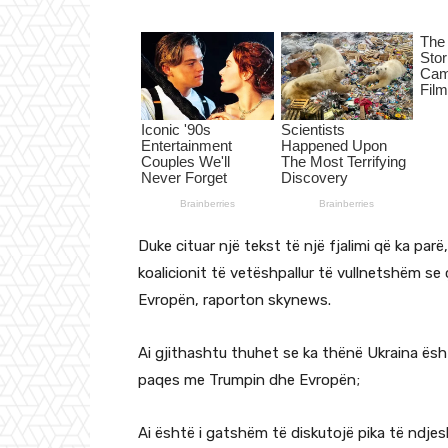
Duke cituar një tekst të një fjalimi që ka parë
koalicionit të vetëshpallur të vullnetshëm se
Evropën, raporton skynews.
Ai gjithashtu thuhet se ka thënë Ukraina ësh
paqes me Trumpin dhe Evropën;
Ai është i gatshëm të diskutojë pika të ndj