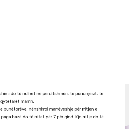
himi do të ndihet në përditshmëri, te punonjësit, te
 qytetarët marrin.
 punëtorëve, nënshkroi marrëveshje për rritjen e
aga bazë do të rritet për 7 për qind. Kjo rritje do të