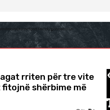
hëndetësi
Opinione
Sport
Teknologji
Showbiz
Fun
gat rriten për tre vite
t fitojnë shërbime më