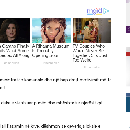
ministratën komunale dhe një hap drejt motivimit më të
rët.
n duke e vlerësuar punën dhe mbështetur njerëzit që
all Kasamin në krye, dëshmon se qeverisja lokale e