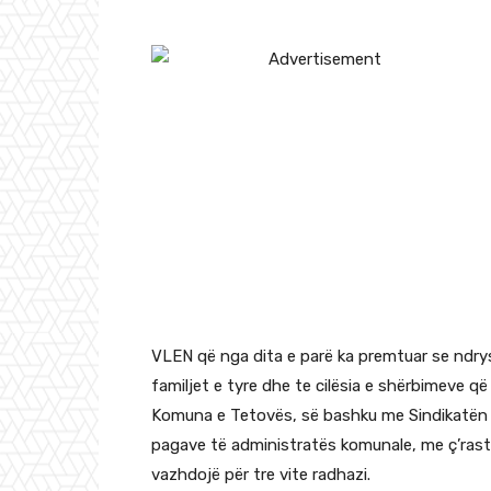
VLEN që nga dita e parë ka premtuar se ndrys
familjet e tyre dhe te cilësia e shërbimeve që
Komuna e Tetovës, së bashku me Sindikatën e
pagave të administratës komunale, me ç’rast p
vazhdojë për tre vite radhazi.