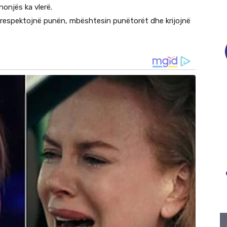
nonjës ka vlerë.
që respektojnë punën, mbështesin punëtorët dhe krijojnë