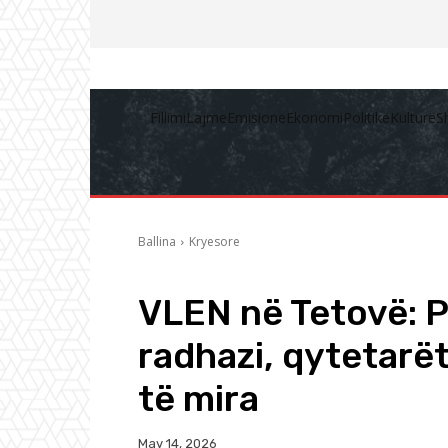
Fillimi
Lajme
Emisione
Ekonomi
Politikë
Kulturë
S
Ballina
Kryesore
VLEN në Tetovë: Pa
radhazi, qytetarë
të mira
May 14, 2026