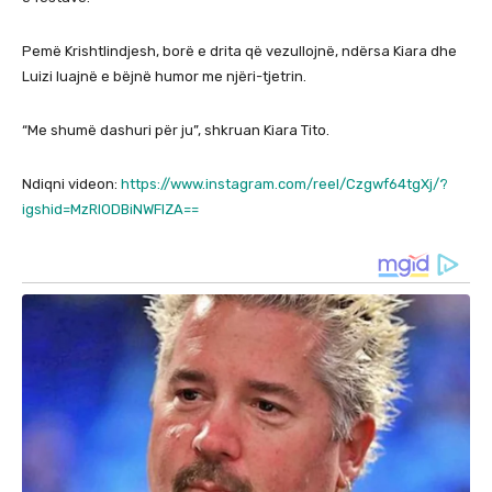
Pemë Krishtlindjesh, borë e drita që vezullojnë, ndërsa Kiara dhe
Luizi luajnë e bëjnë humor me njëri-tjetrin.
“Me shumë dashuri për ju”, shkruan Kiara Tito.
Ndiqni videon:
https://www.instagram.com/reel/Czgwf64tgXj/?
igshid=MzRlODBiNWFlZA==