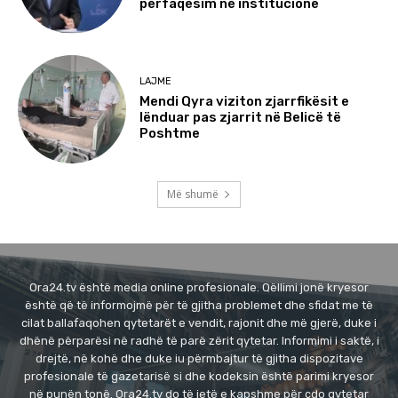
përfaqësim në institucione
LAJME
Mendi Qyra viziton zjarrfikësit e
lënduar pas zjarrit në Belicë të
Poshtme
Më shumë
Ora24.tv është media online profesionale. Qëllimi jonë kryesor
është që të informojmë për të gjitha problemet dhe sfidat me të
cilat ballafaqohen qytetarët e vendit, rajonit dhe më gjerë, duke i
dhënë përparësi në radhë të parë zërit qytetar. Informimi i saktë, i
drejtë, në kohë dhe duke iu përmbajtur të gjitha dispozitave
profesionale të gazetarisë si dhe kodeksin është parimi kryesor
në punën tonë. Ora24.tv do të jetë e kapshme për çdo qytetar