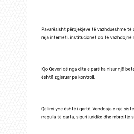
Pavarësisht përpjekjeve të vazhdueshme të or
reja interneti, institucionet do të vazhdojnë
Kjo Qeveri që nga dita e parë ka nisur një bet
është zgjeruar pa kontroll.
Qëllimi ynë është i qartë. Vendosja e një sis
rregulla të qarta, siguri juridike dhe mbrojt