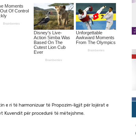
n e ri të harmonizuar të Propozim-ligjit për lojërat e
gohet Kuvendit për procedurë të mëtejshme.