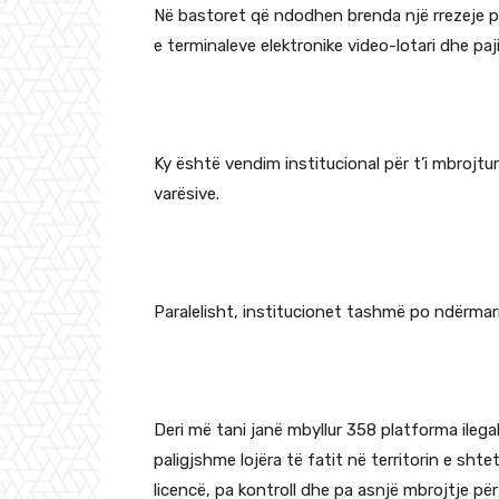
Në bastoret që ndodhen brenda një rrezeje p
e terminaleve elektronike video-lotari dhe pajis
Ky është vendim institucional për t’i mbrojtu
varësive.
Paralelisht, institucionet tashmë po ndërmarr
Deri më tani janë mbyllur 358 platforma ilega
paligjshme lojëra të fatit në territorin e sht
licencë, pa kontroll dhe pa asnjë mbrojtje për