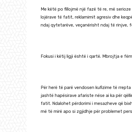
Me këtë po fillojmë një fazë të re, më serioze
lojërave të fatit, reklamimit agresiv dhe ke
ndaj qytetarëve, veçanërisht ndaj të rinjve, 
Fokusi i këtij ligji është i qartë. Mbrojtja e fë
Për herë të parë vendosen kufizime të rrepta 
jashtë hapësirave afariste nëse ai ka për qëll
fatit. Ndalohet përdorimi i mesazheve që bixho
më të mirë apo si zgjidhje për problemet pers