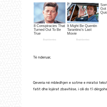
Të nderuar,
Qeveria në mbledhjen e sotme e miratoi teksti
fatit dhe lojërat zbavitëse, i cili do t’i dër