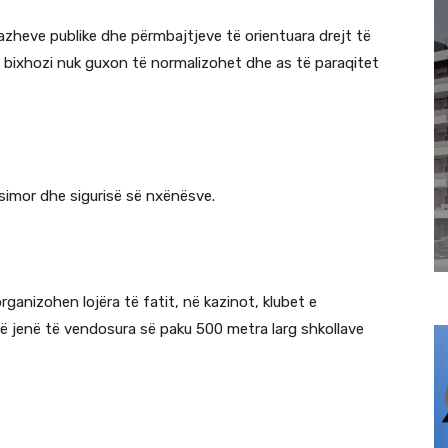
zheve publike dhe përmbajtjeve të orientuara drejt të
 bixhozi nuk guxon të normalizohet dhe as të paraqitet
rsimor dhe sigurisë së nxënësve.
organizohen lojëra të fatit, në kazinot, klubet e
të jenë të vendosura së paku 500 metra larg shkollave