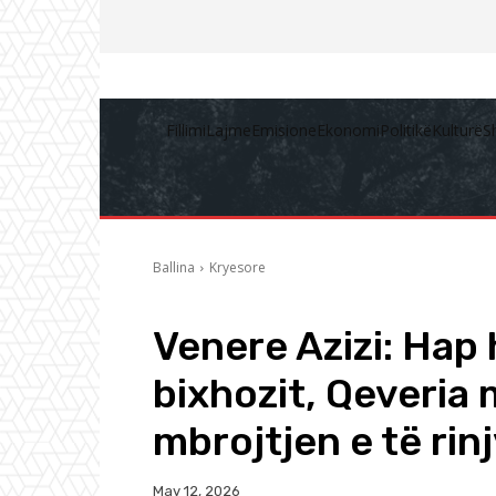
Fillimi
Lajme
Emisione
Ekonomi
Politikë
Kulturë
S
Ballina
Kryesore
Venere Azizi: Hap 
bixhozit, Qeveria
mbrojtjen e të rin
May 12, 2026