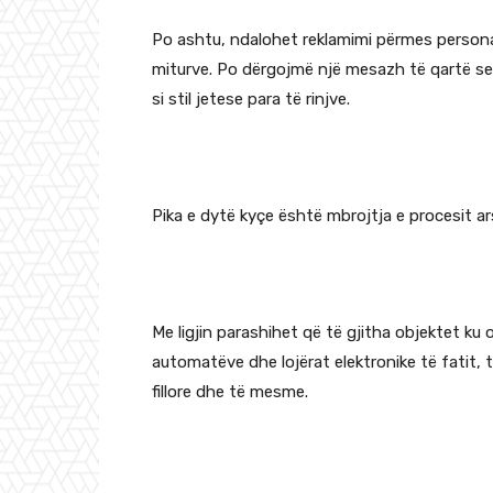
Po ashtu, ndalohet reklamimi përmes persona
miturve. Po dërgojmë një mesazh të qartë se
si stil jetese para të rinjve.
Pika e dytë kyçe është mbrojtja e procesit a
Me ligjin parashihet që të gjitha objektet ku 
automatëve dhe lojërat elektronike të fatit, 
fillore dhe të mesme.