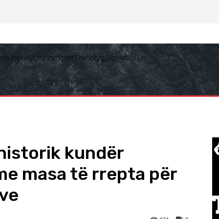
hëndetësi
Opinione
Sport
Teknologji
Showbiz
Fun
historik kundër
 me masa të rrepta për
jve