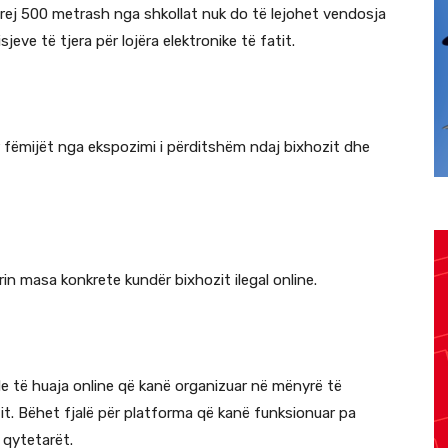
rej 500 metrash nga shkollat nuk do të lejohet vendosja
jeve të tjera për lojëra elektronike të fatit.
r fëmijët nga ekspozimi i përditshëm ndaj bixhozit dhe
in masa konkrete kundër bixhozit ilegal online.
le të huaja online që kanë organizuar në mënyrë të
etit. Bëhet fjalë për platforma që kanë funksionuar pa
 qytetarët.