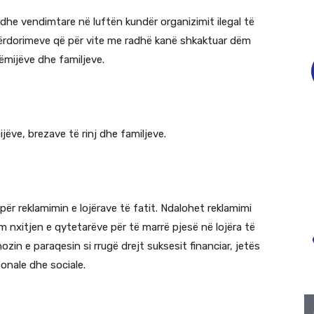
 dhe vendimtare në luftën kundër organizimit ilegal të
qpërdorimeve që për vite me radhë kanë shkaktuar dëm
fëmijëve dhe familjeve.
mijëve, brezave të rinj dhe familjeve.
për reklamimin e lojërave të fatit. Ndalohet reklamimi
im nxitjen e qytetarëve për të marrë pjesë në lojëra të
zin e paraqesin si rrugë drejt suksesit financiar, jetës
onale dhe sociale.